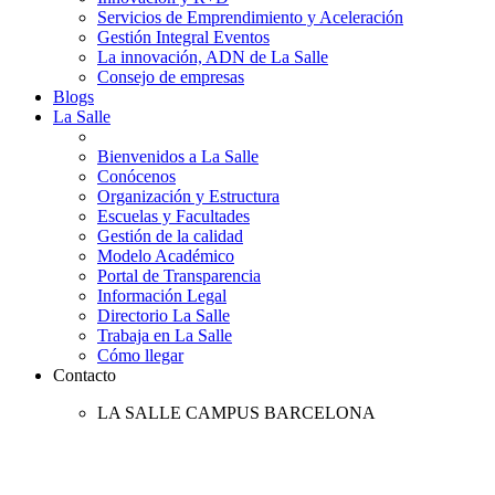
Servicios de Emprendimiento y Aceleración
Gestión Integral Eventos
La innovación, ADN de La Salle
Consejo de empresas
Blogs
La Salle
Bienvenidos a La Salle
Conócenos
Organización y Estructura
Escuelas y Facultades
Gestión de la calidad
Modelo Académico
Portal de Transparencia
Información Legal
Directorio La Salle
Trabaja en La Salle
Cómo llegar
Contacto
LA SALLE CAMPUS BARCELONA