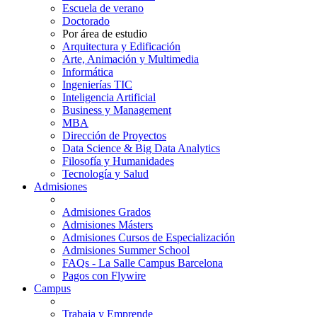
Escuela de verano
Doctorado
Por área de estudio
Arquitectura y Edificación
Arte, Animación y Multimedia
Informática
Ingenierías TIC
Inteligencia Artificial
Business y Management
MBA
Dirección de Proyectos
Data Science & Big Data Analytics
Filosofía y Humanidades
Tecnología y Salud
Admisiones
Admisiones Grados
Admisiones Másters
Admisiones Cursos de Especialización
Admisiones Summer School
FAQs - La Salle Campus Barcelona
Pagos con Flywire
Campus
Trabaja y Emprende