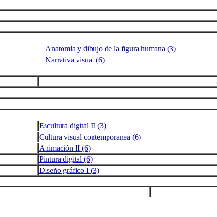
Anatomía y dibujo de la figura humana (3)
Narrativa visual (6)
Escultura digital II (3)
Cultura visual contemporanea (6)
Animación II (6)
Pintura digital (6)
Diseño gráfico I (3)