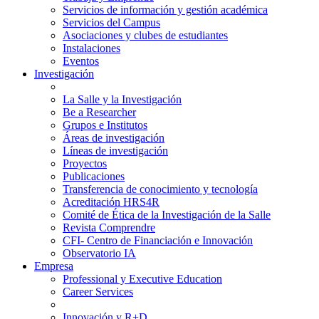
Servicios de información y gestión académica
Servicios del Campus
Asociaciones y clubes de estudiantes
Instalaciones
Eventos
Investigación
La Salle y la Investigación
Be a Researcher
Grupos e Institutos
Áreas de investigación
Líneas de investigación
Proyectos
Publicaciones
Transferencia de conocimiento y tecnología
Acreditación HRS4R
Comité de Ética de la Investigación de la Salle
Revista Comprendre
CFI- Centro de Financiación e Innovación
Observatorio IA
Empresa
Professional y Executive Education
Career Services
Innovación y R+D