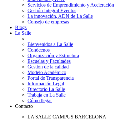
Servicios de Emprendimiento y Aceleración
Gestión Integral Eventos
La innovación, ADN de La Salle
Consejo de empresas
Blogs
La Salle
Bienvenidos a La Salle
Conócenos
Organización y Estructura
Escuelas y Facultades
Gestión de la calidad
Modelo Académico
Portal de Transparencia
Información Legal
Directorio La Salle
Trabaja en La Salle
Cómo llegar
Contacto
LA SALLE CAMPUS BARCELONA