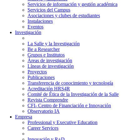
Servicios de información y gestión académica
Servicios del Campus
Asociaciones y clubes de estudiantes
Instalaciones
Eventos
Investigación
La Salle y la Investigación
Be a Researcher
Grupos e Institutos
Áreas de investigación
Líneas de investigación
Proyectos
Publicaciones
Transferencia de conocimiento y tecnología
Acreditación HRS4R
Comité de Ética de la Investigación de la Salle
Revista Comprendre
CFI- Centro de Financiación e Innovación
Observatorio IA
Empresa
Professional y Executive Education
Career Services
Innovación y R+D