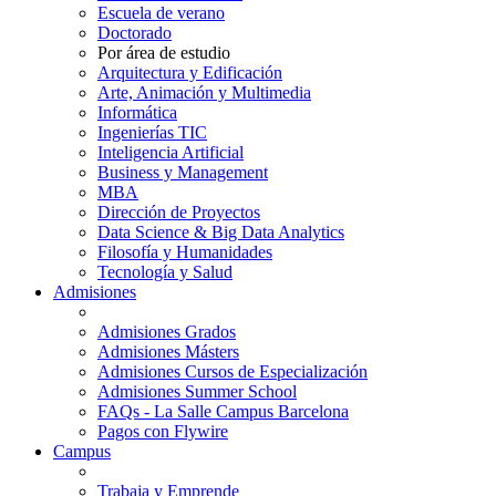
Escuela de verano
Doctorado
Por área de estudio
Arquitectura y Edificación
Arte, Animación y Multimedia
Informática
Ingenierías TIC
Inteligencia Artificial
Business y Management
MBA
Dirección de Proyectos
Data Science & Big Data Analytics
Filosofía y Humanidades
Tecnología y Salud
Admisiones
Admisiones Grados
Admisiones Másters
Admisiones Cursos de Especialización
Admisiones Summer School
FAQs - La Salle Campus Barcelona
Pagos con Flywire
Campus
Trabaja y Emprende