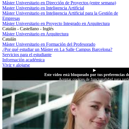
Máster Universitario en Dirección de Proyectos (entre semana)
Master Universitario en Inteligencia Artificial
Máster Universitario en Inteligencia Artificial para la Gestión de
Empresas
Máster Universitario en Proyecto Integrado en Arquitectura
Catalán - Castellano - Inglés
Máster Universitario en Arquitectura
Catalán
Máster Universitario en Formación del Profesorado
¿Por qué estudiar un Máster en La Salle Campus Barcelona?
Servicios para el estudiante
Información académica
Vivir y alojarse
▶
Este vídeo está bloqueado por tus preferencias de
Aceptar cookies de funcionalidad para verl