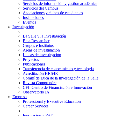
Servicios de información y gestión académica
Servicios del Campus
Asociaciones y clubes de estudiantes
Instalaciones
Eventos
Investigación
La Salle y la Investigación
Be a Researcher
Grupos e Institutos
Áreas de investigación
Líneas de investigación
Proyectos
Publicaciones
Transferencia de conocimiento y tecnología
Acreditación HRS4R
Comité de Ética de la Investigación de la Salle
Revista Comprendre
CFI- Centro de Financiación e Innovación
Observatorio IA
Empresa
Professional y Executive Education
Career Services
Innovación y R+D