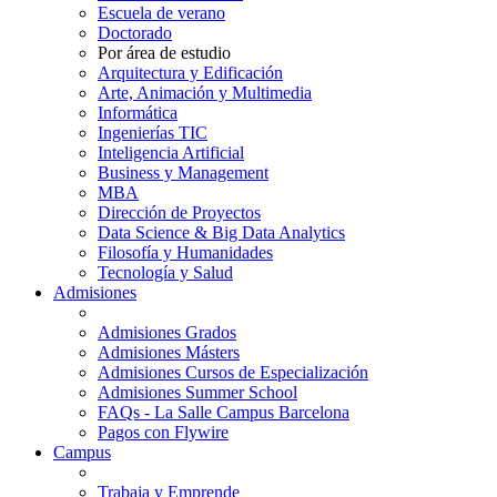
Escuela de verano
Doctorado
Por área de estudio
Arquitectura y Edificación
Arte, Animación y Multimedia
Informática
Ingenierías TIC
Inteligencia Artificial
Business y Management
MBA
Dirección de Proyectos
Data Science & Big Data Analytics
Filosofía y Humanidades
Tecnología y Salud
Admisiones
Admisiones Grados
Admisiones Másters
Admisiones Cursos de Especialización
Admisiones Summer School
FAQs - La Salle Campus Barcelona
Pagos con Flywire
Campus
Trabaja y Emprende