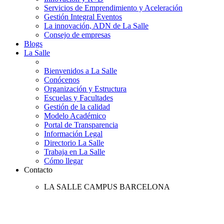
Servicios de Emprendimiento y Aceleración
Gestión Integral Eventos
La innovación, ADN de La Salle
Consejo de empresas
Blogs
La Salle
Bienvenidos a La Salle
Conócenos
Organización y Estructura
Escuelas y Facultades
Gestión de la calidad
Modelo Académico
Portal de Transparencia
Información Legal
Directorio La Salle
Trabaja en La Salle
Cómo llegar
Contacto
LA SALLE CAMPUS BARCELONA