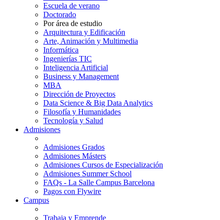
Escuela de verano
Doctorado
Por área de estudio
Arquitectura y Edificación
Arte, Animación y Multimedia
Informática
Ingenierías TIC
Inteligencia Artificial
Business y Management
MBA
Dirección de Proyectos
Data Science & Big Data Analytics
Filosofía y Humanidades
Tecnología y Salud
Admisiones
Admisiones Grados
Admisiones Másters
Admisiones Cursos de Especialización
Admisiones Summer School
FAQs - La Salle Campus Barcelona
Pagos con Flywire
Campus
Trabaja y Emprende