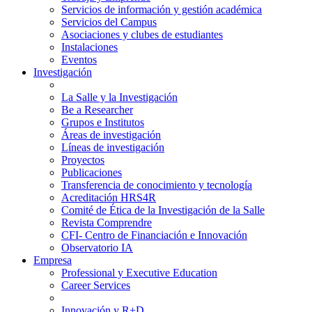
Servicios de información y gestión académica
Servicios del Campus
Asociaciones y clubes de estudiantes
Instalaciones
Eventos
Investigación
La Salle y la Investigación
Be a Researcher
Grupos e Institutos
Áreas de investigación
Líneas de investigación
Proyectos
Publicaciones
Transferencia de conocimiento y tecnología
Acreditación HRS4R
Comité de Ética de la Investigación de la Salle
Revista Comprendre
CFI- Centro de Financiación e Innovación
Observatorio IA
Empresa
Professional y Executive Education
Career Services
Innovación y R+D