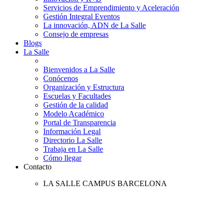
Servicios de Emprendimiento y Aceleración
Gestión Integral Eventos
La innovación, ADN de La Salle
Consejo de empresas
Blogs
La Salle
Bienvenidos a La Salle
Conócenos
Organización y Estructura
Escuelas y Facultades
Gestión de la calidad
Modelo Académico
Portal de Transparencia
Información Legal
Directorio La Salle
Trabaja en La Salle
Cómo llegar
Contacto
LA SALLE CAMPUS BARCELONA