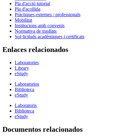
Pla d'acció tutorial
Pla d'acollida
Pràctiques externes / professionals
Mobilitat
Institucions amb convenis
Normativa de trasllats
Sol·licituds acadèmiques i certificats
Enlaces relacionados
Laboratories
Library
eStudy
Laboratorios
Biblioteca
eStudy
Laboratoris
Biblioteca
eStudy
Documentos relacionados