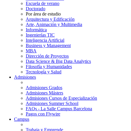
Escuela de verano
Doctorado
Por área de estudio
Arquitectura y Edificación
Arte, Animación y Multimedia
Informática
Ingenierías TIC
Inteligencia Artificial
Business y Management
MBA
Dirección de Proyectos
Data Science & Big Data Analytics
Filosofía y Humanidades
Tecnología y Salud
Admisiones
Admisiones Grados
Admisiones Másters
Admisiones Cursos de Especialización
Admisiones Summer School
FAQs - La Salle Campus Barcelona
Pagos con Flywire
Campus
Trabaja y Emprende