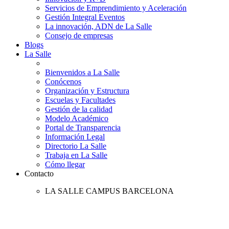
Servicios de Emprendimiento y Aceleración
Gestión Integral Eventos
La innovación, ADN de La Salle
Consejo de empresas
Blogs
La Salle
Bienvenidos a La Salle
Conócenos
Organización y Estructura
Escuelas y Facultades
Gestión de la calidad
Modelo Académico
Portal de Transparencia
Información Legal
Directorio La Salle
Trabaja en La Salle
Cómo llegar
Contacto
LA SALLE CAMPUS BARCELONA