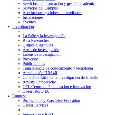
Servicios de información y gestión académica
Servicios del Campus
Asociaciones y clubes de estudiantes
Instalaciones
Eventos
Investigación
La Salle y la Investigación
Be a Researcher
Grupos e Institutos
Áreas de investigación
Líneas de investigación
Proyectos
Publicaciones
Transferencia de conocimiento y tecnología
Acreditación HRS4R
Comité de Ética de la Investigación de la Salle
Revista Comprendre
CFI- Centro de Financiación e Innovación
Observatorio IA
Empresa
Professional y Executive Education
Career Services
Innovación y R+D