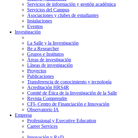
Servicios de información y gestión académica
Servicios del Campus
Asociaciones y clubes de estudiantes
Instalaciones
Eventos
Investigación
La Salle y la Investigación
Be a Researcher
Grupos e Institutos
Áreas de investigación
Líneas de investigación
Proyectos
Publicaciones
Transferencia de conocimiento y tecnología
Acreditación HRS4R
Comité de Ética de la Investigación de la Salle
Revista Comprendre
CFI- Centro de Financiación e Innovación
Observatorio IA
Empresa
Professional y Executive Education
Career Services
Innovación y R+D