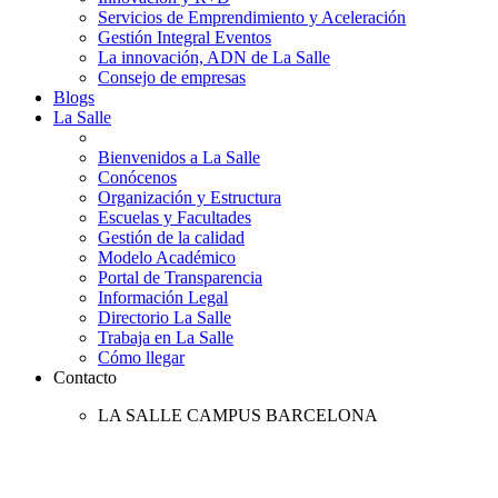
Servicios de Emprendimiento y Aceleración
Gestión Integral Eventos
La innovación, ADN de La Salle
Consejo de empresas
Blogs
La Salle
Bienvenidos a La Salle
Conócenos
Organización y Estructura
Escuelas y Facultades
Gestión de la calidad
Modelo Académico
Portal de Transparencia
Información Legal
Directorio La Salle
Trabaja en La Salle
Cómo llegar
Contacto
LA SALLE CAMPUS BARCELONA