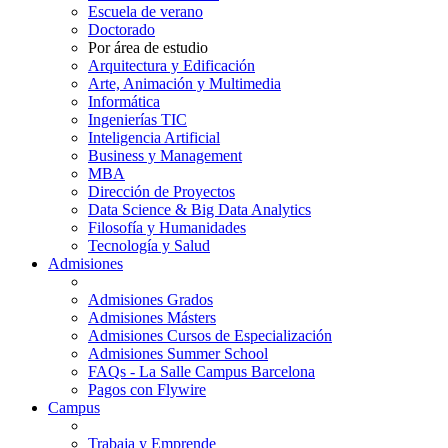
Escuela de verano
Doctorado
Por área de estudio
Arquitectura y Edificación
Arte, Animación y Multimedia
Informática
Ingenierías TIC
Inteligencia Artificial
Business y Management
MBA
Dirección de Proyectos
Data Science & Big Data Analytics
Filosofía y Humanidades
Tecnología y Salud
Admisiones
Admisiones Grados
Admisiones Másters
Admisiones Cursos de Especialización
Admisiones Summer School
FAQs - La Salle Campus Barcelona
Pagos con Flywire
Campus
Trabaja y Emprende