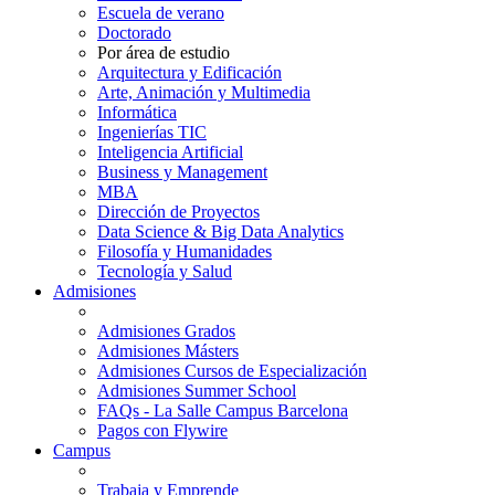
Escuela de verano
Doctorado
Por área de estudio
Arquitectura y Edificación
Arte, Animación y Multimedia
Informática
Ingenierías TIC
Inteligencia Artificial
Business y Management
MBA
Dirección de Proyectos
Data Science & Big Data Analytics
Filosofía y Humanidades
Tecnología y Salud
Admisiones
Admisiones Grados
Admisiones Másters
Admisiones Cursos de Especialización
Admisiones Summer School
FAQs - La Salle Campus Barcelona
Pagos con Flywire
Campus
Trabaja y Emprende