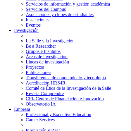
Servicios de información y gestión académica
Servicios del Campus
Asociaciones y clubes de estudiantes
Instalaciones
Eventos
Investigación
La Salle y la Investigación
Be a Researcher
Grupos e Institutos
Áreas de investigación
Líneas de investigación
Proyectos
Publicaciones
Transferencia de conocimiento y tecnología
Acreditación HRS4R
Comité de Ética de la Investigación de la Salle
Revista Comprendre
CFI- Centro de Financiación e Innovación
Observatorio IA
Empresa
Professional y Executive Education
Career Services
Innovación y R+D