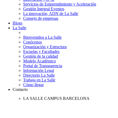
Servicios de Emprendimiento y Aceleración
Gestión Integral Eventos
La innovación, ADN de La Salle
Consejo de empresas
Blogs
La Salle
Bienvenidos a La Salle
Conócenos
Organización y Estructura
Escuelas y Facultades
Gestión de la calidad
Modelo Académico
Portal de Transparencia
Información Legal
Directorio La Salle
Trabaja en La Salle
Cómo llegar
Contacto
LA SALLE CAMPUS BARCELONA