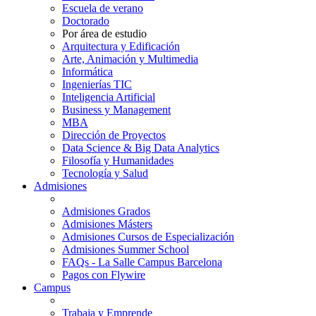
Escuela de verano
Doctorado
Por área de estudio
Arquitectura y Edificación
Arte, Animación y Multimedia
Informática
Ingenierías TIC
Inteligencia Artificial
Business y Management
MBA
Dirección de Proyectos
Data Science & Big Data Analytics
Filosofía y Humanidades
Tecnología y Salud
Admisiones
Admisiones Grados
Admisiones Másters
Admisiones Cursos de Especialización
Admisiones Summer School
FAQs - La Salle Campus Barcelona
Pagos con Flywire
Campus
Trabaja y Emprende