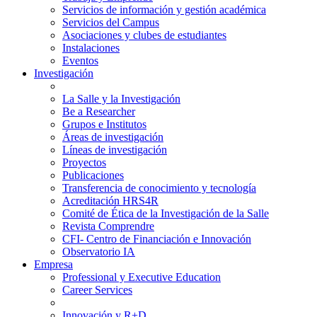
Servicios de información y gestión académica
Servicios del Campus
Asociaciones y clubes de estudiantes
Instalaciones
Eventos
Investigación
La Salle y la Investigación
Be a Researcher
Grupos e Institutos
Áreas de investigación
Líneas de investigación
Proyectos
Publicaciones
Transferencia de conocimiento y tecnología
Acreditación HRS4R
Comité de Ética de la Investigación de la Salle
Revista Comprendre
CFI- Centro de Financiación e Innovación
Observatorio IA
Empresa
Professional y Executive Education
Career Services
Innovación y R+D