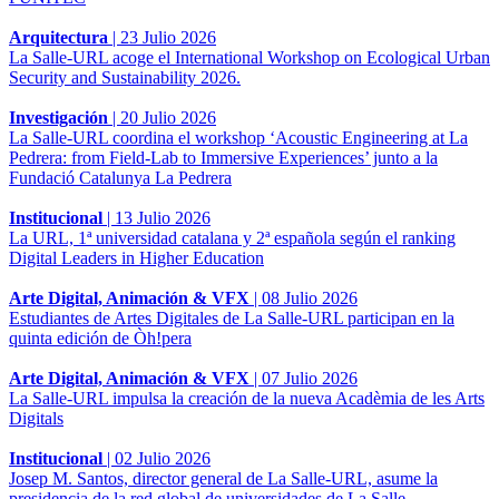
Arquitectura
|
23 Julio 2026
La Salle-URL acoge el International Workshop on Ecological Urban
Security and Sustainability 2026.
Investigación
|
20 Julio 2026
La Salle-URL coordina el workshop ‘Acoustic Engineering at La
Pedrera: from Field-Lab to Immersive Experiences’ junto a la
Fundació Catalunya La Pedrera
Institucional
|
13 Julio 2026
La URL, 1ª universidad catalana y 2ª española según el ranking
Digital Leaders in Higher Education
Arte Digital, Animación & VFX
|
08 Julio 2026
Estudiantes de Artes Digitales de La Salle-URL participan en la
quinta edición de Òh!pera
Arte Digital, Animación & VFX
|
07 Julio 2026
La Salle-URL impulsa la creación de la nueva Acadèmia de les Arts
Digitals
Institucional
|
02 Julio 2026
Josep M. Santos, director general de La Salle-URL, asume la
presidencia de la red global de universidades de La Salle