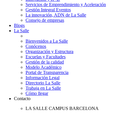
Servicios de Emprendimiento y Aceleración
Gestión Integral Eventos
La innovación, ADN de La Salle
Consejo de empresas
Blogs
La Salle
Bienvenidos a La Salle
Conócenos
Organización y Estructura
Escuelas y Facultades
Gestión de la calidad
Modelo Académico
Portal de Transparencia
Información Legal
Directorio La Salle
Trabaja en La Salle
Cómo llegar
Contacto
LA SALLE CAMPUS BARCELONA