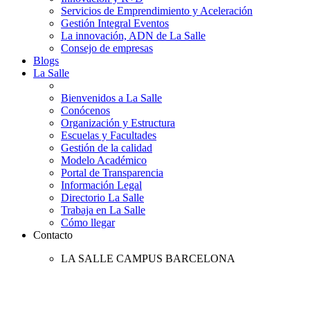
Servicios de Emprendimiento y Aceleración
Gestión Integral Eventos
La innovación, ADN de La Salle
Consejo de empresas
Blogs
La Salle
Bienvenidos a La Salle
Conócenos
Organización y Estructura
Escuelas y Facultades
Gestión de la calidad
Modelo Académico
Portal de Transparencia
Información Legal
Directorio La Salle
Trabaja en La Salle
Cómo llegar
Contacto
LA SALLE CAMPUS BARCELONA