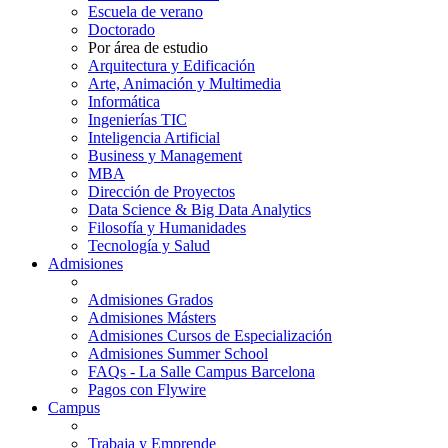
Escuela de verano
Doctorado
Por área de estudio
Arquitectura y Edificación
Arte, Animación y Multimedia
Informática
Ingenierías TIC
Inteligencia Artificial
Business y Management
MBA
Dirección de Proyectos
Data Science & Big Data Analytics
Filosofía y Humanidades
Tecnología y Salud
Admisiones
Admisiones Grados
Admisiones Másters
Admisiones Cursos de Especialización
Admisiones Summer School
FAQs - La Salle Campus Barcelona
Pagos con Flywire
Campus
Trabaja y Emprende