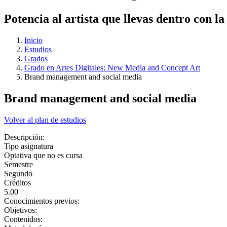
Potencia al artista que llevas dentro con l
Inicio
Estudios
Grados
Grado en Artes Digitales: New Media and Concept Art
Brand management and social media
Brand management and social media
Volver al plan de estudios
Descripción:
Tipo asignatura
Optativa que no es cursa
Semestre
Segundo
Créditos
5.00
Conocimientos previos:
Objetivos:
Contenidos: