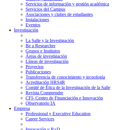
Servicios de información y gestión académica
Servicios del Campus
Asociaciones y clubes de estudiantes
Instalaciones
Eventos
Investigación
La Salle y la Investigación
Be a Researcher
Grupos e Institutos
Áreas de investigación
Líneas de investigación
Proyectos
Publicaciones
Transferencia de conocimiento y tecnología
Acreditación HRS4R
Comité de Ética de la Investigación de la Salle
Revista Comprendre
CFI- Centro de Financiación e Innovación
Observatorio IA
Empresa
Professional y Executive Education
Career Services
Innovación y R+D