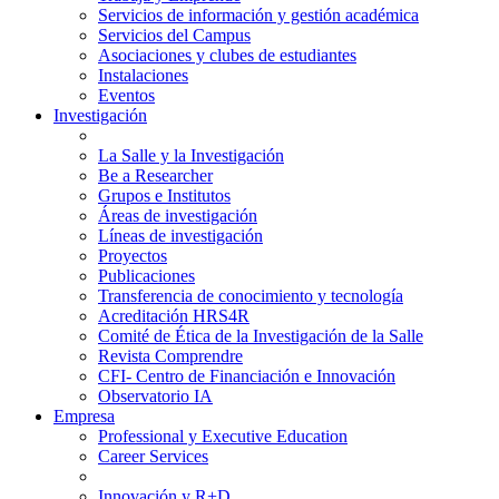
Servicios de información y gestión académica
Servicios del Campus
Asociaciones y clubes de estudiantes
Instalaciones
Eventos
Investigación
La Salle y la Investigación
Be a Researcher
Grupos e Institutos
Áreas de investigación
Líneas de investigación
Proyectos
Publicaciones
Transferencia de conocimiento y tecnología
Acreditación HRS4R
Comité de Ética de la Investigación de la Salle
Revista Comprendre
CFI- Centro de Financiación e Innovación
Observatorio IA
Empresa
Professional y Executive Education
Career Services
Innovación y R+D