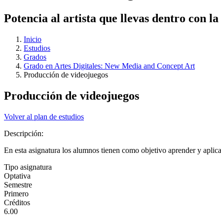
Potencia al artista que llevas dentro con l
Inicio
Estudios
Grados
Grado en Artes Digitales: New Media and Concept Art
Producción de videojuegos
Producción de videojuegos
Volver al plan de estudios
Descripción:
En esta asignatura los alumnos tienen como objetivo aprender y aplicar
Tipo asignatura
Optativa
Semestre
Primero
Créditos
6.00