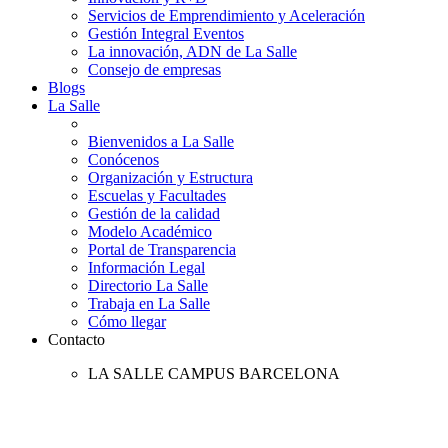
Servicios de Emprendimiento y Aceleración
Gestión Integral Eventos
La innovación, ADN de La Salle
Consejo de empresas
Blogs
La Salle
Bienvenidos a La Salle
Conócenos
Organización y Estructura
Escuelas y Facultades
Gestión de la calidad
Modelo Académico
Portal de Transparencia
Información Legal
Directorio La Salle
Trabaja en La Salle
Cómo llegar
Contacto
LA SALLE CAMPUS BARCELONA