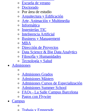
Escuela de verano
Doctorado
Por área de estudio
Arquitectura y Edificación
Arte, Animación y Multimedia
Informática
Ingenierías TIC
Inteligencia Artificial
Business y Management
MBA
Dirección de Proyectos
Data Science & Big Data Analytics
Filosofía y Humanidades
Tecnología y Salud
Admisiones
Admisiones Grados
Admisiones Másters
Admisiones Cursos de Especialización
Admisiones Summer School
FAQs - La Salle Campus Barcelona
Pagos con Flywire
Campus
Trabaja y Emprende