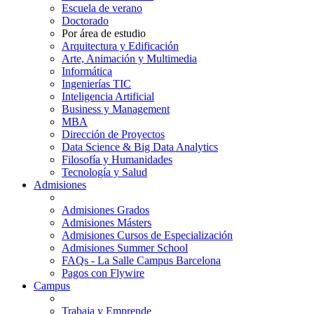
Escuela de verano
Doctorado
Por área de estudio
Arquitectura y Edificación
Arte, Animación y Multimedia
Informática
Ingenierías TIC
Inteligencia Artificial
Business y Management
MBA
Dirección de Proyectos
Data Science & Big Data Analytics
Filosofía y Humanidades
Tecnología y Salud
Admisiones
Admisiones Grados
Admisiones Másters
Admisiones Cursos de Especialización
Admisiones Summer School
FAQs - La Salle Campus Barcelona
Pagos con Flywire
Campus
Trabaja y Emprende