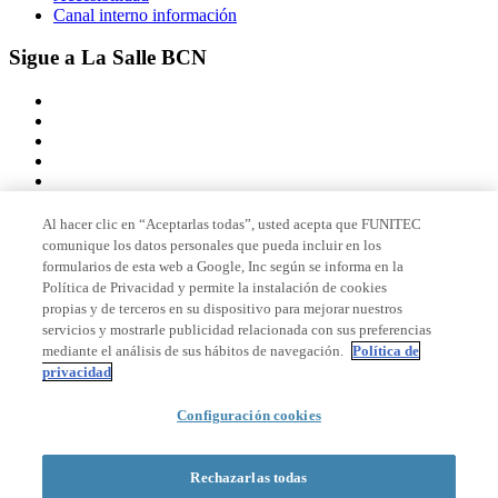
Canal interno información
Sigue a La Salle BCN
Al hacer clic en “Aceptarlas todas”, usted acepta que FUNITEC
comunique los datos personales que pueda incluir en los
Miembro de
formularios de esta web a Google, Inc según se informa en la
Política de Privacidad y permite la instalación de cookies
propias y de terceros en su dispositivo para mejorar nuestros
servicios y mostrarle publicidad relacionada con sus preferencias
Acreditaciones
mediante el análisis de sus hábitos de navegación.
Política de
privacidad
Configuración cookies
© 2026 La Salle Campus Barcelona - URL |
Aviso legal
|
Política de
privacidad
|
Política de cookies
Rechazarlas todas
Formulario de búsqueda