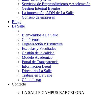
Servicios de Emprendimiento y Aceleración
Gestión Integral Eventos
La innovación, ADN de La Salle
Consejo de empresas
Blogs
La Salle
Bienvenidos a La Salle
Conócenos
Organización y Estructura
Escuelas y Facultades
Gestión de la calidad
Modelo Académico
Portal de Transparencia
Información Legal
Directorio La Salle
Trabaja en La Salle
Cómo llegar
Contacto
LA SALLE CAMPUS BARCELONA