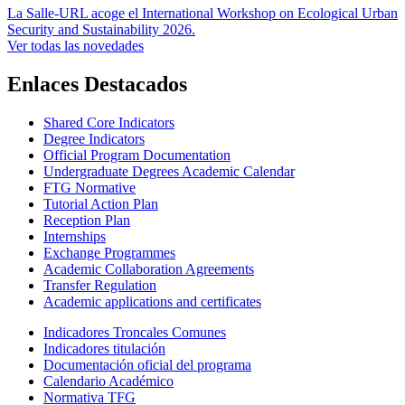
La Salle-URL acoge el International Workshop on Ecological Urban
Security and Sustainability 2026.
Ver todas las novedades
Enlaces Destacados
Shared Core Indicators
Degree Indicators
Official Program Documentation
Undergraduate Degrees Academic Calendar
FTG Normative
Tutorial Action Plan
Reception Plan
Internships
Exchange Programmes
Academic Collaboration Agreements
Transfer Regulation
Academic applications and certificates
Indicadores Troncales Comunes
Indicadores titulación
Documentación oficial del programa
Calendario Académico
Normativa TFG