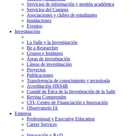
Servicios de información y gestión académica
Servicios del Campus
Asociaciones y clubes de estudiantes
Instalaciones
Eventos
Investigación
La Salle y la Investigación
Be a Researcher
Grupos e Institutos
Áreas de investigación
Líneas de investigación
Proyectos
Publicaciones
Transferencia de conocimiento y tecnología
Acreditación HRS4R
Comité de Ética de la Investigación de la Salle
Revista Comprendre
CFI- Centro de Financiación e Innovación
Observatorio IA
Empresa
Professional y Executive Education
Career Services
Innovación y R+D