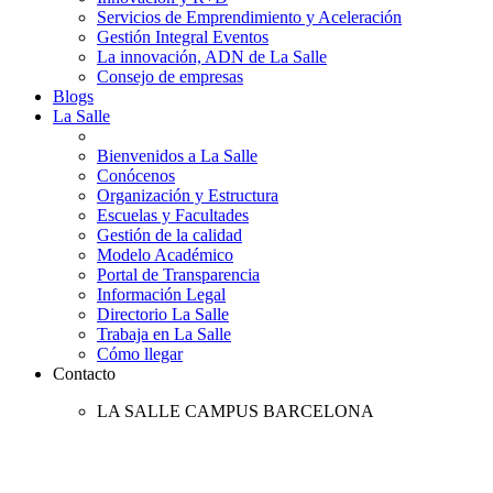
Servicios de Emprendimiento y Aceleración
Gestión Integral Eventos
La innovación, ADN de La Salle
Consejo de empresas
Blogs
La Salle
Bienvenidos a La Salle
Conócenos
Organización y Estructura
Escuelas y Facultades
Gestión de la calidad
Modelo Académico
Portal de Transparencia
Información Legal
Directorio La Salle
Trabaja en La Salle
Cómo llegar
Contacto
LA SALLE CAMPUS BARCELONA