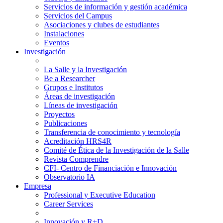
Servicios de información y gestión académica
Servicios del Campus
Asociaciones y clubes de estudiantes
Instalaciones
Eventos
Investigación
La Salle y la Investigación
Be a Researcher
Grupos e Institutos
Áreas de investigación
Líneas de investigación
Proyectos
Publicaciones
Transferencia de conocimiento y tecnología
Acreditación HRS4R
Comité de Ética de la Investigación de la Salle
Revista Comprendre
CFI- Centro de Financiación e Innovación
Observatorio IA
Empresa
Professional y Executive Education
Career Services
Innovación y R+D