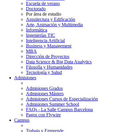
Escuela de verano
Doctorado
Por área de estudio
Arquitectura y Edificación
Arte, Animación y Multimedia
Informática
Ingenierías TIC
Inteligencia Artificial
Business y Management
MBA
Dirección de Proyectos
Data Science & Big Data Analytics
Filosofía y Humanidades
Tecnología y Salud
Admisiones
Admisiones Grados
Admisiones Másters
Admisiones Cursos de Especialización
Admisiones Summer School
FAQs - La Salle Campus Barcelona
Pagos con Flywire
Campus
Trabaja y Emprende