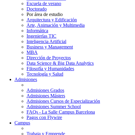
Escuela de verano
Doctorado
Por área de estudio
Arquitectura y Edificación
Arte, Animación y Multimedia
Informática
Ingenierías TIC
Inteligencia Artificial
Business y Management
MBA
Dirección de Proyectos
Data Science & Big Data Analytics
Filosofía y Humanidades
Tecnología y Salud
Admisiones
Admisiones Grados
Admisiones Másters
Admisiones Cursos de Especialización
Admisiones Summer School
FAQs - La Salle Campus Barcelona
Pagos con Flywire
Campus
Trabaja y Emprende