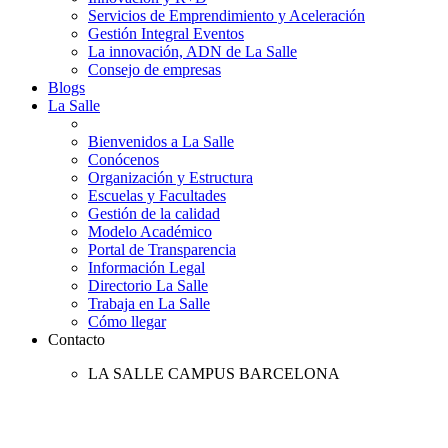
Servicios de Emprendimiento y Aceleración
Gestión Integral Eventos
La innovación, ADN de La Salle
Consejo de empresas
Blogs
La Salle
Bienvenidos a La Salle
Conócenos
Organización y Estructura
Escuelas y Facultades
Gestión de la calidad
Modelo Académico
Portal de Transparencia
Información Legal
Directorio La Salle
Trabaja en La Salle
Cómo llegar
Contacto
LA SALLE CAMPUS BARCELONA