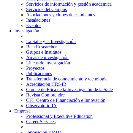
Servicios de información y gestión académica
Servicios del Campus
Asociaciones y clubes de estudiantes
Instalaciones
Eventos
Investigación
La Salle y la Investigación
Be a Researcher
Grupos e Institutos
Áreas de investigación
Líneas de investigación
Proyectos
Publicaciones
Transferencia de conocimiento y tecnología
Acreditación HRS4R
Comité de Ética de la Investigación de la Salle
Revista Comprendre
CFI- Centro de Financiación e Innovación
Observatorio IA
Empresa
Professional y Executive Education
Career Services
Innovación y R+D