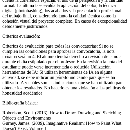
cuenta la coherencia espacial, el uso de la perspectiva y la claridad
formal. La última fase evalúa la aplicación del color, la técnica
digital (photobashing), los acabados y la presentación profesional
del trabajo final, considerando tanto la calidad técnica como la
cohesión visual del proyecto completo. En casos de excepcionalidad
debidamente justificados.
Criterios evaluación:
Criterios de evaluación para todas las convocatorias: Si no se
cumplen las condiciones para aprobar la convocatoria, la nota
máxima será un 4. El alumno tendrá derecho a revisión de la nota
durante el día estipulado por el profesor. En la revisión la nota del
estudiante puede verse incrementada o reducida Utilización
herramientas de IA: Si utilizan herramientas de IA en alguna
actividad, se debe indicar un párrafo indicando para qué se ha
utilizado IA y cuáles son las indicaciones que se han utilizado para
obtener los resultados. No hacerlo es una violación a las políticas de
honestidad académica.
Bibliografía básica:
Robertson, Scott. (2013). How to Draw: Drawing and Sketching
Objects and Environments
Gurney, James. (2009). Imaginative Realism: How to Paint What
Doesn't Exist: Volume 1