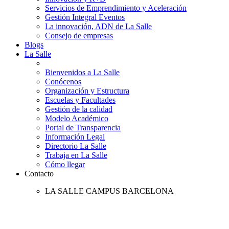
Servicios de Emprendimiento y Aceleración
Gestión Integral Eventos
La innovación, ADN de La Salle
Consejo de empresas
Blogs
La Salle
Bienvenidos a La Salle
Conócenos
Organización y Estructura
Escuelas y Facultades
Gestión de la calidad
Modelo Académico
Portal de Transparencia
Información Legal
Directorio La Salle
Trabaja en La Salle
Cómo llegar
Contacto
LA SALLE CAMPUS BARCELONA