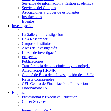
Servicios de información y gestión académica
Servicios del Campus
Asociaciones y clubes de estudiantes
Instalaciones
Eventos
Investigación
La Salle y la Investigación
Be a Researcher
Grupos e Institutos
Áreas de investigación
Líneas de investigación
Proyectos
Publicaciones
Transferencia de conocimiento y tecnología
Acreditación HRS4R
Comité de Ética de la Investigación de la Salle
Revista Comprendre
CFI- Centro de Financiación e Innovación
Observatorio IA
Empresa
Professional y Executive Education
Career Services
Innovación y R+D