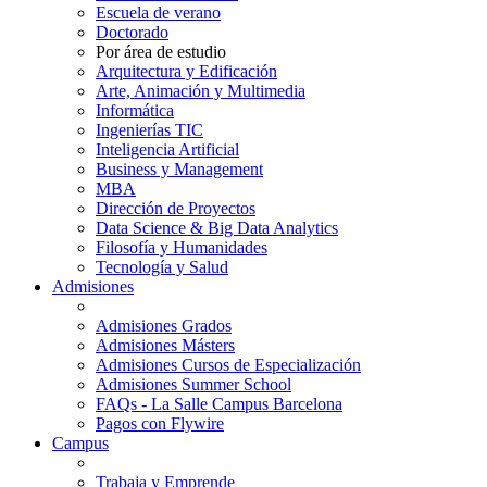
Escuela de verano
Doctorado
Por área de estudio
Arquitectura y Edificación
Arte, Animación y Multimedia
Informática
Ingenierías TIC
Inteligencia Artificial
Business y Management
MBA
Dirección de Proyectos
Data Science & Big Data Analytics
Filosofía y Humanidades
Tecnología y Salud
Admisiones
Admisiones Grados
Admisiones Másters
Admisiones Cursos de Especialización
Admisiones Summer School
FAQs - La Salle Campus Barcelona
Pagos con Flywire
Campus
Trabaja y Emprende