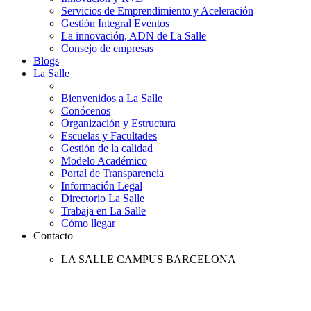
Servicios de Emprendimiento y Aceleración
Gestión Integral Eventos
La innovación, ADN de La Salle
Consejo de empresas
Blogs
La Salle
Bienvenidos a La Salle
Conócenos
Organización y Estructura
Escuelas y Facultades
Gestión de la calidad
Modelo Académico
Portal de Transparencia
Información Legal
Directorio La Salle
Trabaja en La Salle
Cómo llegar
Contacto
LA SALLE CAMPUS BARCELONA