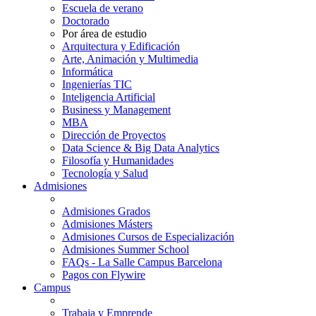
Escuela de verano
Doctorado
Por área de estudio
Arquitectura y Edificación
Arte, Animación y Multimedia
Informática
Ingenierías TIC
Inteligencia Artificial
Business y Management
MBA
Dirección de Proyectos
Data Science & Big Data Analytics
Filosofía y Humanidades
Tecnología y Salud
Admisiones
Admisiones Grados
Admisiones Másters
Admisiones Cursos de Especialización
Admisiones Summer School
FAQs - La Salle Campus Barcelona
Pagos con Flywire
Campus
Trabaja y Emprende