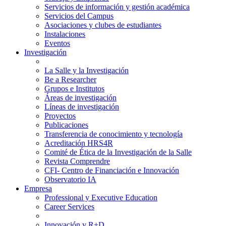
Servicios de información y gestión académica
Servicios del Campus
Asociaciones y clubes de estudiantes
Instalaciones
Eventos
Investigación
La Salle y la Investigación
Be a Researcher
Grupos e Institutos
Áreas de investigación
Líneas de investigación
Proyectos
Publicaciones
Transferencia de conocimiento y tecnología
Acreditación HRS4R
Comité de Ética de la Investigación de la Salle
Revista Comprendre
CFI- Centro de Financiación e Innovación
Observatorio IA
Empresa
Professional y Executive Education
Career Services
Innovación y R+D