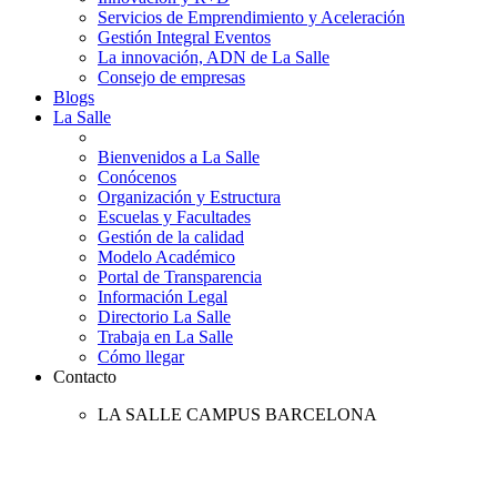
Servicios de Emprendimiento y Aceleración
Gestión Integral Eventos
La innovación, ADN de La Salle
Consejo de empresas
Blogs
La Salle
Bienvenidos a La Salle
Conócenos
Organización y Estructura
Escuelas y Facultades
Gestión de la calidad
Modelo Académico
Portal de Transparencia
Información Legal
Directorio La Salle
Trabaja en La Salle
Cómo llegar
Contacto
LA SALLE CAMPUS BARCELONA