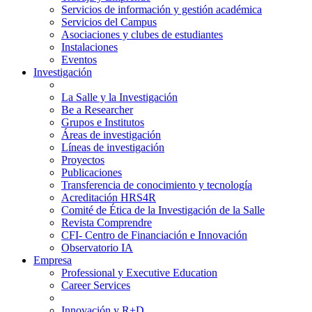
Servicios de información y gestión académica
Servicios del Campus
Asociaciones y clubes de estudiantes
Instalaciones
Eventos
Investigación
La Salle y la Investigación
Be a Researcher
Grupos e Institutos
Áreas de investigación
Líneas de investigación
Proyectos
Publicaciones
Transferencia de conocimiento y tecnología
Acreditación HRS4R
Comité de Ética de la Investigación de la Salle
Revista Comprendre
CFI- Centro de Financiación e Innovación
Observatorio IA
Empresa
Professional y Executive Education
Career Services
Innovación y R+D