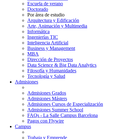
Escuela de verano
Doctorado
Por área de estudio
Arquitectura y Edificación
Arte, Animación y Multimedia
Informática
Ingenierías TIC
Inteligencia Artificial
Business y Management
MBA
Dirección de Proyectos
Data Science & Big Data Analytics
Filosofía y Humanidades
Tecnología y Salud
Admisiones
Admisiones Grados
Admisiones Másters
Admisiones Cursos de Especialización
Admisiones Summer School
FAQs - La Salle Campus Barcelona
Pagos con Flywire
Campus
Trabaja y Emprende