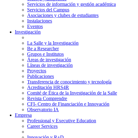
Servicios de información y gestión académica
Servicios del Campus
Asociaciones y clubes de estudiantes
Instalaciones
Eventos
Investigación
La Salle y la Investigación
Be a Researcher
Grupos e Institutos
Áreas de investigación
Líneas de investigación
Proyectos
Publicaciones
Transferencia de conocimiento y tecnología
Acreditación HRS4R
Comité de Ética de la Investigación de la Salle
Revista Comprendre
CFI- Centro de Financiación e Innovación
Observatorio IA
Empresa
Professional y Executive Education
Career Services
Innovación y R+D