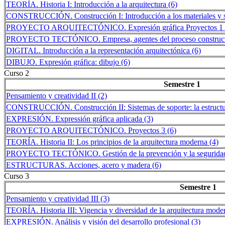
TEORÍA. Historia I: Introducción a la arquitectura (6)
CONSTRUCCIÓN. Construcción I: Introducción a los materiales y s
PROYECTO ARQUITECTÓNICO. Expresión gráfica Proyectos 1 
PROYECTO TECTÓNICO. Empresa, agentes del proceso construct
DIGITAL. Introducción a la representación arquitectónica (6)
DIBUJO. Expresión gráfica: dibujo (6)
Curso 2
Semestre 1
Pensamiento y creatividad II (2)
CONSTRUCCIÓN. Construcción II: Sistemas de soporte: la estructu
EXPRESIÓN. Expressión gráfica aplicada (3)
PROYECTO ARQUITECTÓNICO. Proyectos 3 (6)
TEORÍA. Historia II: Los principios de la arquitectura moderna (4)
PROYECTO TECTÓNICO. Gestión de la prevención y la seguridad e
ESTRUCTURAS. Acciones, acero y madera (6)
Curso 3
Semestre 1
Pensamiento y creatividad III (3)
TEORÍA. Historia III: Vigencia y diversidad de la arquitectura mode
EXPRESIÓN. Análisis y visión del desarrollo profesional (3)