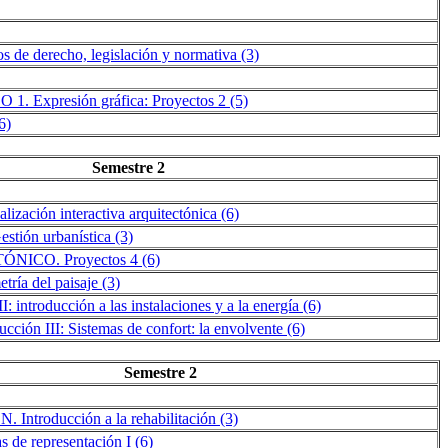
 derecho, legislación y normativa (3)
xpresión gráfica: Proyectos 2 (5)
6)
Semestre 2
zación interactiva arquitectónica (6)
ón urbanística (3)
CO. Proyectos 4 (6)
ría del paisaje (3)
 introducción a las instalaciones y a la energía (6)
n III: Sistemas de confort: la envolvente (6)
Semestre 2
troducción a la rehabilitación (3)
de representación I (6)