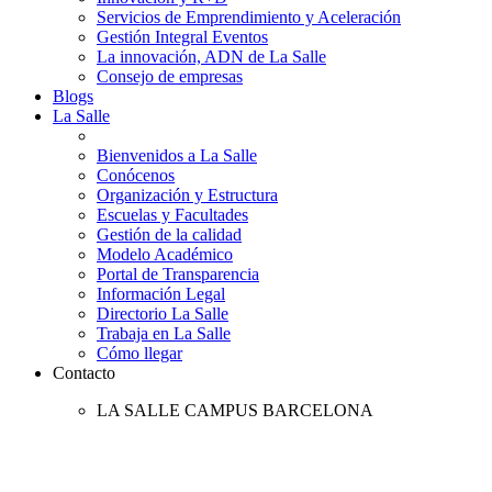
Servicios de Emprendimiento y Aceleración
Gestión Integral Eventos
La innovación, ADN de La Salle
Consejo de empresas
Blogs
La Salle
Bienvenidos a La Salle
Conócenos
Organización y Estructura
Escuelas y Facultades
Gestión de la calidad
Modelo Académico
Portal de Transparencia
Información Legal
Directorio La Salle
Trabaja en La Salle
Cómo llegar
Contacto
LA SALLE CAMPUS BARCELONA