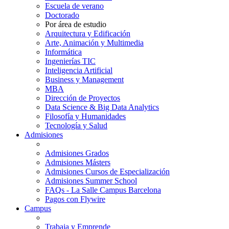
Escuela de verano
Doctorado
Por área de estudio
Arquitectura y Edificación
Arte, Animación y Multimedia
Informática
Ingenierías TIC
Inteligencia Artificial
Business y Management
MBA
Dirección de Proyectos
Data Science & Big Data Analytics
Filosofía y Humanidades
Tecnología y Salud
Admisiones
Admisiones Grados
Admisiones Másters
Admisiones Cursos de Especialización
Admisiones Summer School
FAQs - La Salle Campus Barcelona
Pagos con Flywire
Campus
Trabaja y Emprende