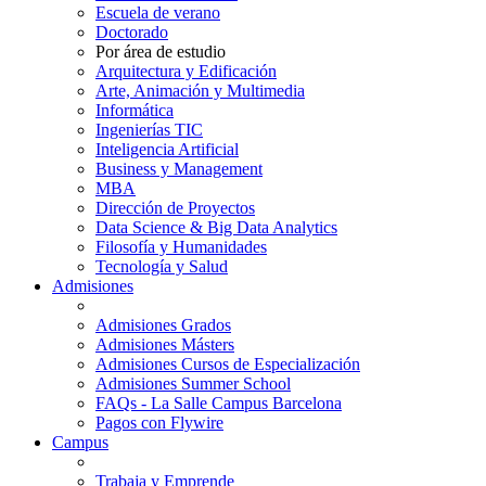
Escuela de verano
Doctorado
Por área de estudio
Arquitectura y Edificación
Arte, Animación y Multimedia
Informática
Ingenierías TIC
Inteligencia Artificial
Business y Management
MBA
Dirección de Proyectos
Data Science & Big Data Analytics
Filosofía y Humanidades
Tecnología y Salud
Admisiones
Admisiones Grados
Admisiones Másters
Admisiones Cursos de Especialización
Admisiones Summer School
FAQs - La Salle Campus Barcelona
Pagos con Flywire
Campus
Trabaja y Emprende