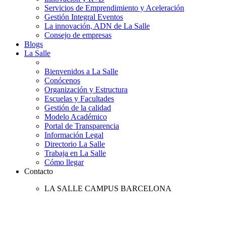
Servicios de Emprendimiento y Aceleración
Gestión Integral Eventos
La innovación, ADN de La Salle
Consejo de empresas
Blogs
La Salle
Bienvenidos a La Salle
Conócenos
Organización y Estructura
Escuelas y Facultades
Gestión de la calidad
Modelo Académico
Portal de Transparencia
Información Legal
Directorio La Salle
Trabaja en La Salle
Cómo llegar
Contacto
LA SALLE CAMPUS BARCELONA