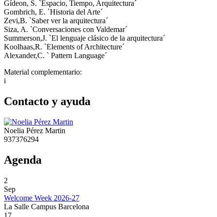
Gídeon, S. `Espacio, Tiempo, Arquitectura´
Gombrich, E. `Historia del Arte´
Zevi,B. `Saber ver la arquitectura´
Siza, A. `Conversaciones con Valdemar´
Summerson,J. `El lenguaje clásico de la arquitectura´
Koolhaas,R. `Elements of Architecture´
Alexander,C. ` Pattern Language´
Material complementario:
i
Contacto y ayuda
Noelia Pérez Martin
937376294
Agenda
2
Sep
Welcome Week 2026-27
La Salle Campus Barcelona
17