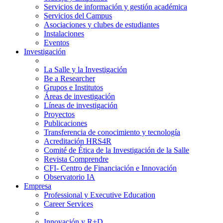
Servicios de información y gestión académica
Servicios del Campus
Asociaciones y clubes de estudiantes
Instalaciones
Eventos
Investigación
La Salle y la Investigación
Be a Researcher
Grupos e Institutos
Áreas de investigación
Líneas de investigación
Proyectos
Publicaciones
Transferencia de conocimiento y tecnología
Acreditación HRS4R
Comité de Ética de la Investigación de la Salle
Revista Comprendre
CFI- Centro de Financiación e Innovación
Observatorio IA
Empresa
Professional y Executive Education
Career Services
Innovación y R+D