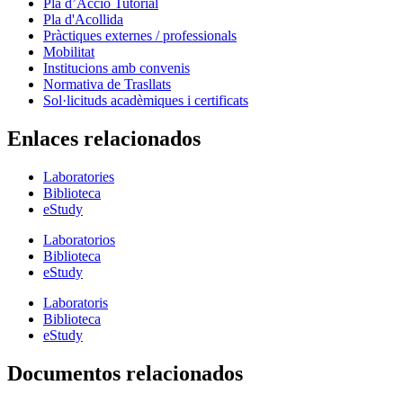
Pla d’Acció Tutorial
Pla d'Acollida
Pràctiques externes / professionals
Mobilitat
Institucions amb convenis
Normativa de Trasllats
Sol·licituds acadèmiques i certificats
Enlaces relacionados
Laboratories
Biblioteca
eStudy
Laboratorios
Biblioteca
eStudy
Laboratoris
Biblioteca
eStudy
Documentos relacionados