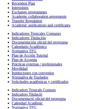
Reception Plan
Internships
Exchange programmes
Academic collaboration agreements
Transfer Regulation
Academic applications and certificates
Indicadores Troncales Comunes
Indicadores Titulación
Documentación oficial del programa
Calendario Académico
Normativa TFG
Plan de Acción Tutorial
Plan de Acogida
Prácticas externas / profesionales
Movilidad
Instituciones con convenios
Normativa de Traslados
Solicitudes académicas y certificados
Indicadors Troncals Comuns
Indicadors Titulació
Documentació oficial del programa
Calendari Acadèmic
Normativa TFG