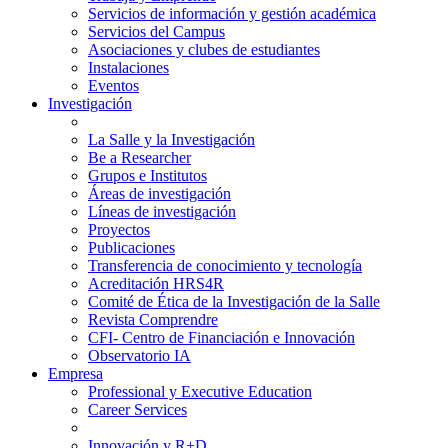
Servicios de información y gestión académica
Servicios del Campus
Asociaciones y clubes de estudiantes
Instalaciones
Eventos
Investigación
La Salle y la Investigación
Be a Researcher
Grupos e Institutos
Áreas de investigación
Líneas de investigación
Proyectos
Publicaciones
Transferencia de conocimiento y tecnología
Acreditación HRS4R
Comité de Ética de la Investigación de la Salle
Revista Comprendre
CFI- Centro de Financiación e Innovación
Observatorio IA
Empresa
Professional y Executive Education
Career Services
Innovación y R+D