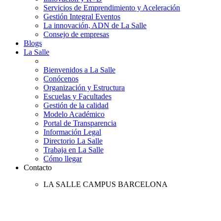
Servicios de Emprendimiento y Aceleración
Gestión Integral Eventos
La innovación, ADN de La Salle
Consejo de empresas
Blogs
La Salle
Bienvenidos a La Salle
Conócenos
Organización y Estructura
Escuelas y Facultades
Gestión de la calidad
Modelo Académico
Portal de Transparencia
Información Legal
Directorio La Salle
Trabaja en La Salle
Cómo llegar
Contacto
LA SALLE CAMPUS BARCELONA