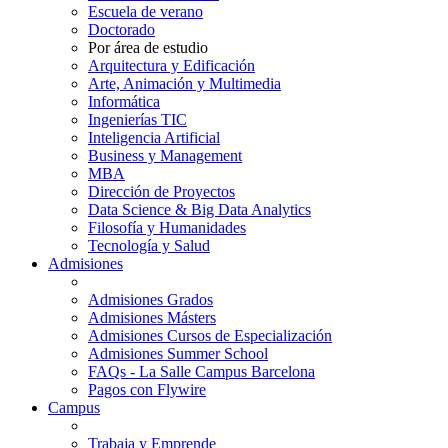
Escuela de verano
Doctorado
Por área de estudio
Arquitectura y Edificación
Arte, Animación y Multimedia
Informática
Ingenierías TIC
Inteligencia Artificial
Business y Management
MBA
Dirección de Proyectos
Data Science & Big Data Analytics
Filosofía y Humanidades
Tecnología y Salud
Admisiones
Admisiones Grados
Admisiones Másters
Admisiones Cursos de Especialización
Admisiones Summer School
FAQs - La Salle Campus Barcelona
Pagos con Flywire
Campus
Trabaja y Emprende