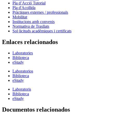
Pla d’Acció Tutorial
Pla d'Acollida
Pràctiques externes / professionals
Mobilitat
Institucions amb convenis
Normativa de Trasllats
Sol·licituds acadèmiques i certificats
Enlaces relacionados
Laboratories
Biblioteca
eStudy
Laboratorios
Biblioteca
eStudy
Laboratoris
Biblioteca
eStudy
Documentos relacionados