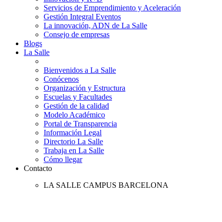
Servicios de Emprendimiento y Aceleración
Gestión Integral Eventos
La innovación, ADN de La Salle
Consejo de empresas
Blogs
La Salle
Bienvenidos a La Salle
Conócenos
Organización y Estructura
Escuelas y Facultades
Gestión de la calidad
Modelo Académico
Portal de Transparencia
Información Legal
Directorio La Salle
Trabaja en La Salle
Cómo llegar
Contacto
LA SALLE CAMPUS BARCELONA