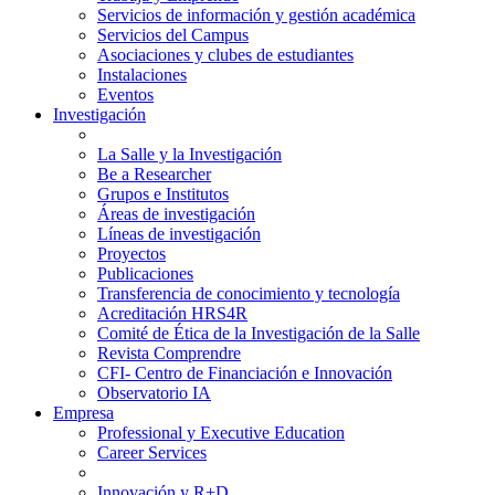
Servicios de información y gestión académica
Servicios del Campus
Asociaciones y clubes de estudiantes
Instalaciones
Eventos
Investigación
La Salle y la Investigación
Be a Researcher
Grupos e Institutos
Áreas de investigación
Líneas de investigación
Proyectos
Publicaciones
Transferencia de conocimiento y tecnología
Acreditación HRS4R
Comité de Ética de la Investigación de la Salle
Revista Comprendre
CFI- Centro de Financiación e Innovación
Observatorio IA
Empresa
Professional y Executive Education
Career Services
Innovación y R+D