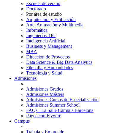
Escuela de verano
Doctorado
Por área de estudio
Arquitectura y Edificación
Arte, Animación y Multimedia
Informática
Ingenierías TIC
Inteligencia Artificial
Business y Management
MBA
Dirección de Proyectos
Data Science & Big Data Analytics
Filosofía y Humanidades
Tecnología y Salud
Admisiones
Admisiones Grados
Admisiones Másters
Admisiones Cursos de Especialización
Admisiones Summer School
FAQs - La Salle Campus Barcelona
Pagos con Flywire
Campus
Trabaja y Emprende