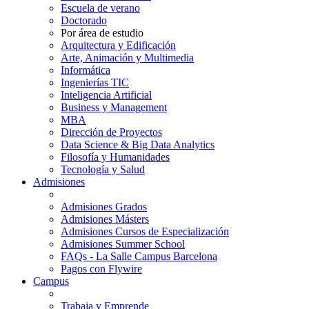
Escuela de verano
Doctorado
Por área de estudio
Arquitectura y Edificación
Arte, Animación y Multimedia
Informática
Ingenierías TIC
Inteligencia Artificial
Business y Management
MBA
Dirección de Proyectos
Data Science & Big Data Analytics
Filosofía y Humanidades
Tecnología y Salud
Admisiones
Admisiones Grados
Admisiones Másters
Admisiones Cursos de Especialización
Admisiones Summer School
FAQs - La Salle Campus Barcelona
Pagos con Flywire
Campus
Trabaja y Emprende