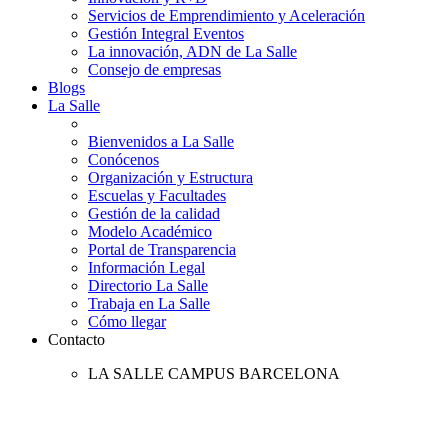
Servicios de Emprendimiento y Aceleración
Gestión Integral Eventos
La innovación, ADN de La Salle
Consejo de empresas
Blogs
La Salle
Bienvenidos a La Salle
Conócenos
Organización y Estructura
Escuelas y Facultades
Gestión de la calidad
Modelo Académico
Portal de Transparencia
Información Legal
Directorio La Salle
Trabaja en La Salle
Cómo llegar
Contacto
LA SALLE CAMPUS BARCELONA