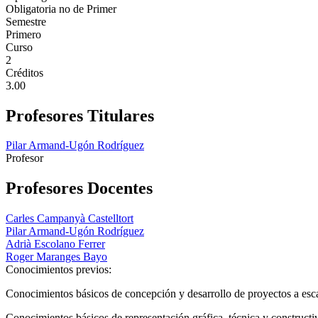
Obligatoria no de Primer
Semestre
Primero
Curso
2
Créditos
3.00
Profesores Titulares
Pilar Armand-Ugón Rodríguez
Profesor
Profesores Docentes
Carles Campanyà Castelltort
Pilar Armand-Ugón Rodríguez
Adrià Escolano Ferrer
Roger Maranges Bayo
Conocimientos previos:
Conocimientos básicos de concepción y desarrollo de proyectos a escal
Conocimientos básicos de representación gráfica, técnica y constructiv