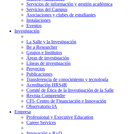
Servicios de información y gestión académica
Servicios del Campus
Asociaciones y clubes de estudiantes
Instalaciones
Eventos
Investigación
La Salle y la Investigación
Be a Researcher
Grupos e Institutos
Áreas de investigación
Líneas de investigación
Proyectos
Publicaciones
Transferencia de conocimiento y tecnología
Acreditación HRS4R
Comité de Ética de la Investigación de la Salle
Revista Comprendre
CFI- Centro de Financiación e Innovación
Observatorio IA
Empresa
Professional y Executive Education
Career Services
Innovación y R+D