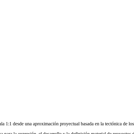
a 1:1 desde una aproximación proyectual basada en la tectónica de los 
a para la expresión, el desarrollo y la definición material de proyectos