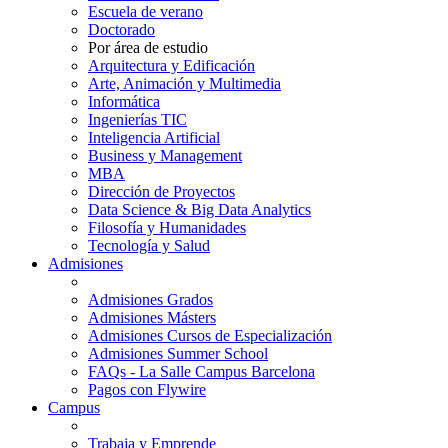
Escuela de verano
Doctorado
Por área de estudio
Arquitectura y Edificación
Arte, Animación y Multimedia
Informática
Ingenierías TIC
Inteligencia Artificial
Business y Management
MBA
Dirección de Proyectos
Data Science & Big Data Analytics
Filosofía y Humanidades
Tecnología y Salud
Admisiones
Admisiones Grados
Admisiones Másters
Admisiones Cursos de Especialización
Admisiones Summer School
FAQs - La Salle Campus Barcelona
Pagos con Flywire
Campus
Trabaja y Emprende