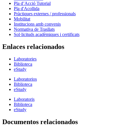
Pla d’Acció Tutorial
Pla d'Acollida
Pràctiques externes / professionals
Mobilitat
Institucions amb convenis
Normativa de Trasllats
Sol·licituds acadèmiques i certificats
Enlaces relacionados
Laboratories
Biblioteca
eStudy
Laboratorios
Biblioteca
eStudy
Laboratoris
Biblioteca
eStudy
Documentos relacionados