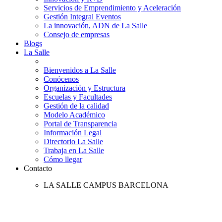
Servicios de Emprendimiento y Aceleración
Gestión Integral Eventos
La innovación, ADN de La Salle
Consejo de empresas
Blogs
La Salle
Bienvenidos a La Salle
Conócenos
Organización y Estructura
Escuelas y Facultades
Gestión de la calidad
Modelo Académico
Portal de Transparencia
Información Legal
Directorio La Salle
Trabaja en La Salle
Cómo llegar
Contacto
LA SALLE CAMPUS BARCELONA