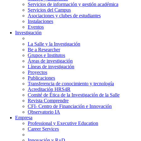
Servicios de información y gestión académica
Servicios del Campus
Asociaciones y clubes de estudiantes
Instalaciones
Eventos
Investigación
La Salle y la Investigación
Be a Researcher
Grupos e Institutos
Áreas de investigación
Líneas de investigación
Proyectos
Publicaciones
Transferencia de conocimiento y tecnología
Acreditación HRS4R
Comité de Ética de la Investigación de la Salle
Revista Comprendre
CFI- Centro de Financiación e Innovación
Observatorio IA
Empresa
Professional y Executive Education
Career Services
Innovación y R+D