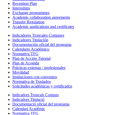
Reception Plan
Internships
Exchange programmes
Academic collaboration agreements
Transfer Regulation
Academic applications and certificates
Indicadores Troncales Comunes
Indicadores Titulación
Documentación oficial del programa
Calendario Académico
Normativa TFG
Plan de Acción Tutorial
Plan de Acogida
Prácticas externas / profesionales
Movilidad
Instituciones con convenios
Normativa de Traslados
Solicitudes académicas y certificados
Indicadors Troncals Comuns
Indicadors Titulació
Documentació oficial del programa
Calendari Acadèmic
Normativa TFG