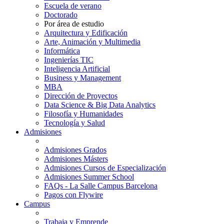
Escuela de verano
Doctorado
Por área de estudio
Arquitectura y Edificación
Arte, Animación y Multimedia
Informática
Ingenierías TIC
Inteligencia Artificial
Business y Management
MBA
Dirección de Proyectos
Data Science & Big Data Analytics
Filosofía y Humanidades
Tecnología y Salud
Admisiones
Admisiones Grados
Admisiones Másters
Admisiones Cursos de Especialización
Admisiones Summer School
FAQs - La Salle Campus Barcelona
Pagos con Flywire
Campus
Trabaja y Emprende