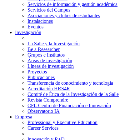
Servicios de información y gestión académica
Servicios del Campus
Asociaciones y clubes de estudiantes
Instalaciones
Eventos
Investigación
La Salle y la Investigación
Be a Researcher
Grupos e Institutos
Áreas de investigación
Líneas de investigación
Proyectos
Publicaciones
Transferencia de conocimiento y tecnología
Acreditación HRS4R
Comité de Ética de la Investigación de la Salle
Revista Comprendre
CFI- Centro de Financiación e Innovación
Observatorio IA
Empresa
Professional y Executive Education
Career Services
Innovación y R+D