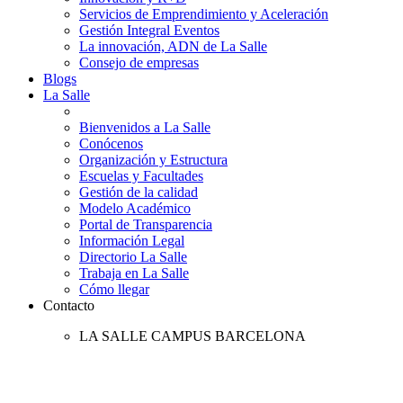
Servicios de Emprendimiento y Aceleración
Gestión Integral Eventos
La innovación, ADN de La Salle
Consejo de empresas
Blogs
La Salle
Bienvenidos a La Salle
Conócenos
Organización y Estructura
Escuelas y Facultades
Gestión de la calidad
Modelo Académico
Portal de Transparencia
Información Legal
Directorio La Salle
Trabaja en La Salle
Cómo llegar
Contacto
LA SALLE CAMPUS BARCELONA