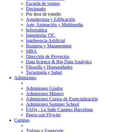
Escuela de verano
Doctorado
Por área de estudio
Arquitectura y Edificación
Arte, Animación y Multimedia
Informática
Ingenierías TIC
Inteligencia Artificial
Business y Management
MBA
Dirección de Proyectos
Data Science & Big Data Analytics
Filosofía y Humanidades
Tecnología y Salud
Admisiones
Admisiones Grados
Admisiones Másters
Admisiones Cursos de Especialización
Admisiones Summer School
FAQs - La Salle Campus Barcelona
Pagos con Flywire
Campus
Trabaja y Emprende