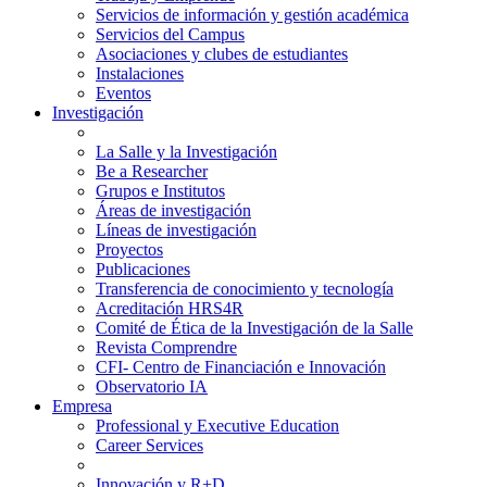
Servicios de información y gestión académica
Servicios del Campus
Asociaciones y clubes de estudiantes
Instalaciones
Eventos
Investigación
La Salle y la Investigación
Be a Researcher
Grupos e Institutos
Áreas de investigación
Líneas de investigación
Proyectos
Publicaciones
Transferencia de conocimiento y tecnología
Acreditación HRS4R
Comité de Ética de la Investigación de la Salle
Revista Comprendre
CFI- Centro de Financiación e Innovación
Observatorio IA
Empresa
Professional y Executive Education
Career Services
Innovación y R+D