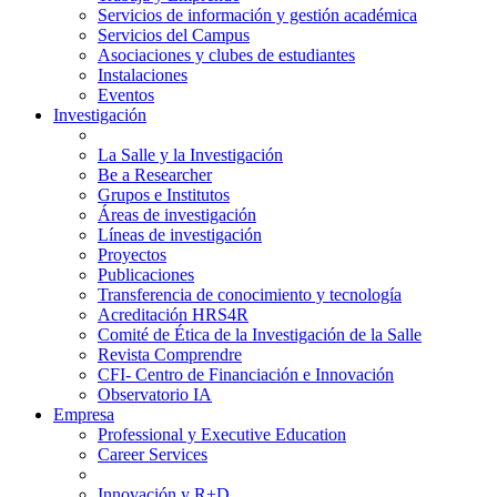
Servicios de información y gestión académica
Servicios del Campus
Asociaciones y clubes de estudiantes
Instalaciones
Eventos
Investigación
La Salle y la Investigación
Be a Researcher
Grupos e Institutos
Áreas de investigación
Líneas de investigación
Proyectos
Publicaciones
Transferencia de conocimiento y tecnología
Acreditación HRS4R
Comité de Ética de la Investigación de la Salle
Revista Comprendre
CFI- Centro de Financiación e Innovación
Observatorio IA
Empresa
Professional y Executive Education
Career Services
Innovación y R+D