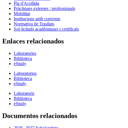
Pla d'Acollida
Pràctiques externes / professionals
Mobilitat
Institucions amb convenis
Normativa de Trasllats
Sol·licituds acadèmiques i certificats
Enlaces relacionados
Laboratories
Biblioteca
eStudy
Laboratorios
Biblioteca
eStudy
Laboratoris
Biblioteca
eStudy
Documentos relacionados
2026 -2027 Scholarships