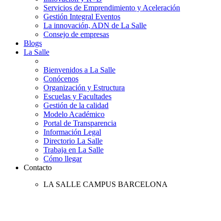
Servicios de Emprendimiento y Aceleración
Gestión Integral Eventos
La innovación, ADN de La Salle
Consejo de empresas
Blogs
La Salle
Bienvenidos a La Salle
Conócenos
Organización y Estructura
Escuelas y Facultades
Gestión de la calidad
Modelo Académico
Portal de Transparencia
Información Legal
Directorio La Salle
Trabaja en La Salle
Cómo llegar
Contacto
LA SALLE CAMPUS BARCELONA