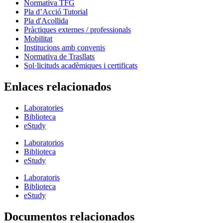
Normativa TFG
Pla d’Acció Tutorial
Pla d'Acollida
Pràctiques externes / professionals
Mobilitat
Institucions amb convenis
Normativa de Trasllats
Sol·licituds acadèmiques i certificats
Enlaces relacionados
Laboratories
Biblioteca
eStudy
Laboratorios
Biblioteca
eStudy
Laboratoris
Biblioteca
eStudy
Documentos relacionados