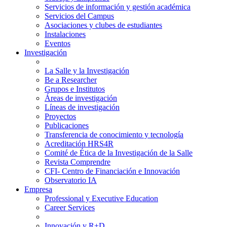
Servicios de información y gestión académica
Servicios del Campus
Asociaciones y clubes de estudiantes
Instalaciones
Eventos
Investigación
La Salle y la Investigación
Be a Researcher
Grupos e Institutos
Áreas de investigación
Líneas de investigación
Proyectos
Publicaciones
Transferencia de conocimiento y tecnología
Acreditación HRS4R
Comité de Ética de la Investigación de la Salle
Revista Comprendre
CFI- Centro de Financiación e Innovación
Observatorio IA
Empresa
Professional y Executive Education
Career Services
Innovación y R+D