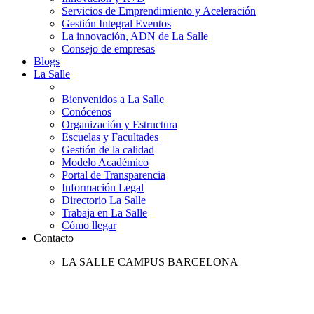
Servicios de Emprendimiento y Aceleración
Gestión Integral Eventos
La innovación, ADN de La Salle
Consejo de empresas
Blogs
La Salle
Bienvenidos a La Salle
Conócenos
Organización y Estructura
Escuelas y Facultades
Gestión de la calidad
Modelo Académico
Portal de Transparencia
Información Legal
Directorio La Salle
Trabaja en La Salle
Cómo llegar
Contacto
LA SALLE CAMPUS BARCELONA