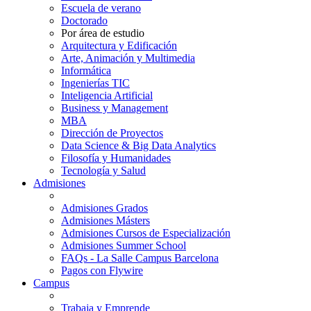
Escuela de verano
Doctorado
Por área de estudio
Arquitectura y Edificación
Arte, Animación y Multimedia
Informática
Ingenierías TIC
Inteligencia Artificial
Business y Management
MBA
Dirección de Proyectos
Data Science & Big Data Analytics
Filosofía y Humanidades
Tecnología y Salud
Admisiones
Admisiones Grados
Admisiones Másters
Admisiones Cursos de Especialización
Admisiones Summer School
FAQs - La Salle Campus Barcelona
Pagos con Flywire
Campus
Trabaja y Emprende