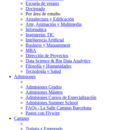
Escuela de verano
Doctorado
Por área de estudio
Arquitectura y Edificación
Arte, Animación y Multimedia
Informática
Ingenierías TIC
Inteligencia Artificial
Business y Management
MBA
Dirección de Proyectos
Data Science & Big Data Analytics
Filosofía y Humanidades
Tecnología y Salud
Admisiones
Admisiones Grados
Admisiones Másters
Admisiones Cursos de Especialización
Admisiones Summer School
FAQs - La Salle Campus Barcelona
Pagos con Flywire
Campus
Trabaja y Emprende