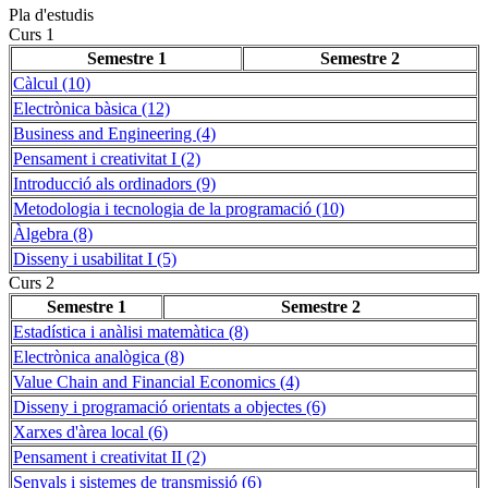
Pla d'estudis
Curs 1
Semestre 1
Semestre 2
Càlcul (10)
Electrònica bàsica (12)
Business and Engineering (4)
Pensament i creativitat I (2)
Introducció als ordinadors (9)
Metodologia i tecnologia de la programació (10)
Àlgebra (8)
Disseny i usabilitat I (5)
Curs 2
Semestre 1
Semestre 2
Estadística i anàlisi matemàtica (8)
Electrònica analògica (8)
Value Chain and Financial Economics (4)
Disseny i programació orientats a objectes (6)
Xarxes d'àrea local (6)
Pensament i creativitat II (2)
Senyals i sistemes de transmissió (6)