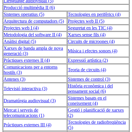
Llenguatge audiovisual (5)
Producció multimèdia II (6)
Sistemes operatius (5)
Tecnologies en perifèrics (4)
Arquitectura de computadors (5)
Projectes web II (5)
Projectes web I (4)
Seguretat en les TIC (4)
Metodologia del software II (4)
Xarxes sense fils (4)
Anàlisi digital (5)
Circuits de microones (4)
Xarxes de banda ampla de nova
Música i efectes sonors (4)
generació (3)
Pràctiques externes II (4)
Expressió artística (2)
Comunicacions per a entorns
Teoria de circuits (4)
hostils (3)
Antenes (3)
Sistemes de control (3)
Història econòmica i del
Televisió interactiva (3)
pensament social (6)
Sistemes basats en el
Dramatúrgia audiovisual (3)
coneixement (4)
Mercat i serveis de
Gestió i planificació de xarxes
telecomunicacions (1)
(2)
Tecnologies de radiofreqüència
Pràctiques externes III (4)
(5)