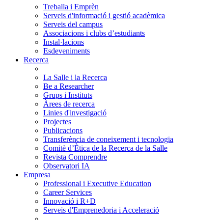
Treballa i Emprèn
Serveis d'informació i gestió acadèmica
Serveis del campus
Associacions i clubs d’estudiants
Instal·lacions
Esdeveniments
Recerca
La Salle i la Recerca
Be a Researcher
Grups i Instituts
Àrees de recerca
Linies d'investigació
Projectes
Publicacions
Transferència de coneixement i tecnologia
Comitè d’Ètica de la Recerca de la Salle
Revista Comprendre
Observatori IA
Empresa
Professional i Executive Education
Career Services
Innovació i R+D
Serveis d'Emprenedoria i Acceleració