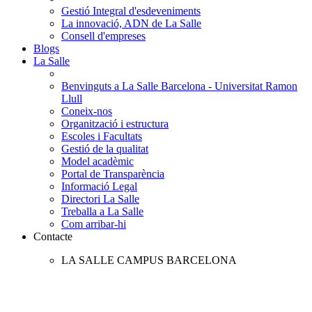
Gestió Integral d'esdeveniments
La innovació, ADN de La Salle
Consell d'empreses
Blogs
La Salle
Benvinguts a La Salle Barcelona - Universitat Ramon
Llull
Coneix-nos
Organització i estructura
Escoles i Facultats
Gestió de la qualitat
Model acadèmic
Portal de Transparència
Informació Legal
Directori La Salle
Treballa a La Salle
Com arribar-hi
Contacte
LA SALLE CAMPUS BARCELONA