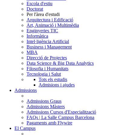
Escola d'estiu
Doctorat
Per l'àrea d'estudi
Arquitectura i Edificació
Art, Animació i Multimèdia
Enginyeries TIC
Informàtica
Intel·ligència Artificial
Business i Management
MBA
Direcció de Projectes
Data Science & Big Data Analytics
Filosofia i Humanitats
Tecnologia i Salut
Tots els estudis
Admisions i ajudes
Admissions
Admissions Graus
Admissions Màsters
Admissions Cursos d'Especialització
FAQs | La Salle Campus Barcelona
Pagaments amb Flywire
El Campus