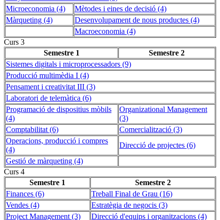
Microeconomia (4)
Mètodes i eines de decisió (4)
Màrqueting (4)
Desenvolupament de nous productes (4)
Macroeconomia (4)
Curs 3
Semestre 1
Semestre 2
Sistemes digitals i microprocessadors (9)
Producció multimèdia I (4)
Pensament i creativitat III (3)
Laboratori de telemàtica (6)
Programació de dispositius mòbils
Organizational Management
(4)
(3)
Comptabilitat (6)
Comercialització (3)
Operacions, producció i compres
Direcció de projectes (6)
(4)
Gestió de màrqueting (4)
Curs 4
Semestre 1
Semestre 2
Finances (6)
Treball Final de Grau (16)
Vendes (4)
Estratègia de negocis (3)
Project Management (3)
Direcció d'equips i organitzacions (4)