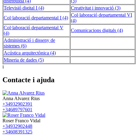
distribuïda (4)
(3)
Televisió digital I (4)
Creativitat i innovació (3)
Col·laboració departamental VI
Col·laboració departamental I (4)
(4)
Col·laboració departamental V
Comunicacions digitals (4)
(4)
Administració i disseny de
sistemes (6)
Acústica arquitectònica (4)
Mineria de dades (5)
i
Contacte i ajuda
Anna Alvarez Rius
+34932902391
+34689797601
Roser Franco Vidal
+34932902448
+34608391325