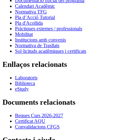
Documentació oficial del programa
Calendari Acadèmic
Normativa TFG
Pla d’Acció Tutorial
Pla d'Acollida
Pràctiques externes / professionals
Mobilitat
Institucions amb convenis
Normativa de Trasllats
Sol·licituds acadèmiques i certificats
Enllaços relacionats
Laboratoris
Biblioteca
eStudy
Documents relacionats
Beques Curs 2026-2027
Certificat AQU
Convalidacions CFGS
Contacte i ajuda