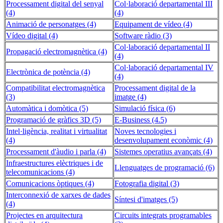
Processament digital del senyal
Col·laboració departamental III
(4)
(4)
Animació de personatges (4)
Equipament de vídeo (4)
Vídeo digital (4)
Software ràdio (3)
Col·laboració departamental II
Propagació electromagnètica (4)
(4)
Col·laboració departamental IV
Electrònica de potència (4)
(4)
Compatibilitat electromagnètica
Processament digital de la
(3)
imatge (4)
Automàtica i domòtica (5)
Simulació física (6)
Programació de gràfics 3D (5)
E-Business (4.5)
Intel·ligència, realitat i virtualitat
Noves tecnologies i
(4)
desenvolupament econòmic (4)
Processament d'àudio i parla (4)
Sistemes operatius avançats (4)
Infraestructures elèctriques i de
Llenguatges de programació (6)
telecomunicacions (4)
Comunicacions òptiques (4)
Fotografia digital (3)
Interconnexió de xarxes de dades
Síntesi d'imatges (5)
(4)
Projectes en arquitectura
Circuits integrats programables