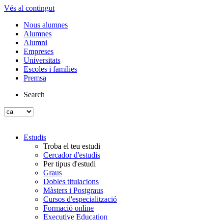
Vés al contingut
Nous alumnes
Alumnes
Alumni
Empreses
Universitats
Escoles i famílies
Premsa
Search
Estudis
Troba el teu estudi
Cercador d'estudis
Per tipus d'estudi
Graus
Dobles titulacions
Màsters i Postgraus
Cursos d'especialització
Formació online
Executive Education