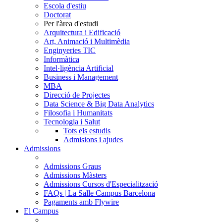
Escola d'estiu
Doctorat
Per l'àrea d'estudi
Arquitectura i Edificació
Art, Animació i Multimèdia
Enginyeries TIC
Informàtica
Intel·ligència Artificial
Business i Management
MBA
Direcció de Projectes
Data Science & Big Data Analytics
Filosofia i Humanitats
Tecnologia i Salut
Tots els estudis
Admisions i ajudes
Admissions
Admissions Graus
Admissions Màsters
Admissions Cursos d'Especialització
FAQs | La Salle Campus Barcelona
Pagaments amb Flywire
El Campus