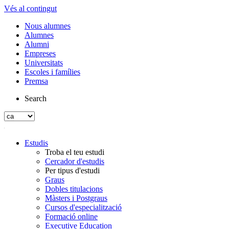
Vés al contingut
Nous alumnes
Alumnes
Alumni
Empreses
Universitats
Escoles i famílies
Premsa
Search
Estudis
Troba el teu estudi
Cercador d'estudis
Per tipus d'estudi
Graus
Dobles titulacions
Màsters i Postgraus
Cursos d'especialització
Formació online
Executive Education