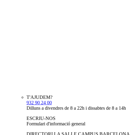
T'AJUDEM?
932 90 24 00
Dilluns a divendres de 8 a 22h i dissabtes de 8 a 14h
ESCRIU-NOS
Formulari d'informació general
DIRECTORI LA SALLE CAMPUS BARCELONA