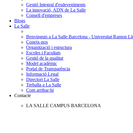
Gestió Integral d'esdeveniments
La innovació, ADN de La Salle
Consell d'empreses
Blogs
La Salle
Benvinguts a La Salle Barcelona - Universitat Ramon Llu
Coneix-nos
Organització i estructura
Escoles i Facultats
Gestió de la qualitat
Model acadèmic
Portal de Transparència
Informació Legal
Directori La Salle
Treballa a La Salle
Com arribar-hi
Contacte
LA SALLE CAMPUS BARCELONA