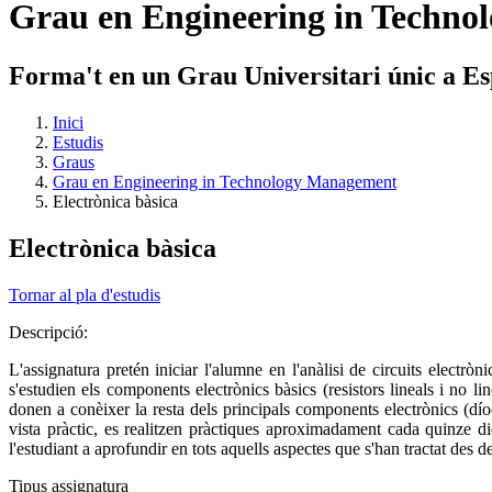
Grau en Engineering in Techn
Forma't en un Grau Universitari únic a E
Inici
Estudis
Graus
Grau en Engineering in Technology Management
Electrònica bàsica
Electrònica bàsica
Tornar al pla d'estudis
Descripció:
L'assignatura pretén iniciar l'alumne en l'anàlisi de circuits electrò
s'estudien els components electrònics bàsics (resistors lineals i no li
donen a conèixer la resta dels principals components electrònics (díod
vista pràctic, es realitzen pràctiques aproximadament cada quinze di
l'estudiant a aprofundir en tots aquells aspectes que s'han tractat des d
Tipus assignatura