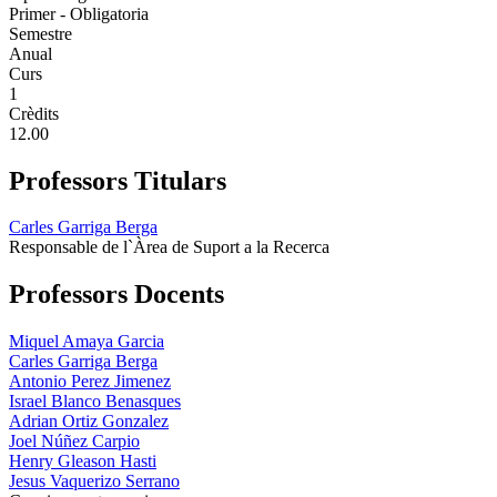
Primer - Obligatoria
Semestre
Anual
Curs
1
Crèdits
12.00
Professors Titulars
Carles Garriga Berga
Responsable de l`Àrea de Suport a la Recerca
Professors Docents
Miquel Amaya Garcia
Carles Garriga Berga
Antonio Perez Jimenez
Israel Blanco Benasques
Adrian Ortiz Gonzalez
Joel Núñez Carpio
Henry Gleason Hasti
Jesus Vaquerizo Serrano