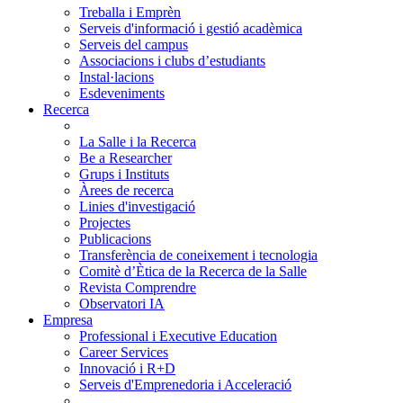
Treballa i Emprèn
Serveis d'informació i gestió acadèmica
Serveis del campus
Associacions i clubs d’estudiants
Instal·lacions
Esdeveniments
Recerca
La Salle i la Recerca
Be a Researcher
Grups i Instituts
Àrees de recerca
Linies d'investigació
Projectes
Publicacions
Transferència de coneixement i tecnologia
Comitè d’Ètica de la Recerca de la Salle
Revista Comprendre
Observatori IA
Empresa
Professional i Executive Education
Career Services
Innovació i R+D
Serveis d'Emprenedoria i Acceleració