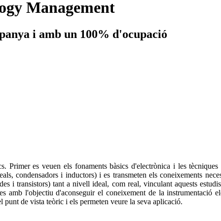
ology Management
spanya i amb un 100% d'ocupació
nics. Primer es veuen els fonaments bàsics d'electrònica i les tècniques 
neals, condensadors i inductors) i es transmeten els coneixements necessar
es i transistors) tant a nivell ideal, com real, vinculant aquests estud
es amb l'objectiu d'aconseguir el coneixement de la instrumentació ele
el punt de vista teòric i els permeten veure la seva aplicació.