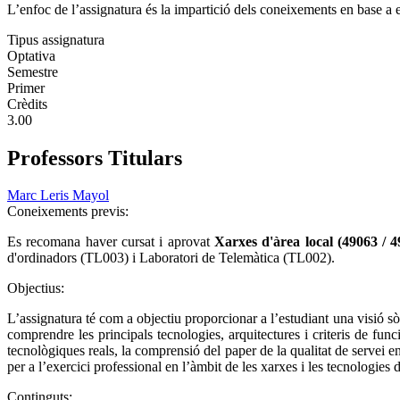
L’enfoc de l’assignatura és la impartició dels coneixements en base a e
Tipus assignatura
Optativa
Semestre
Primer
Crèdits
3.00
Professors Titulars
Marc Leris Mayol
Coneixements previs:
Es recomana haver cursat i aprovat
Xarxes d'àrea local (49063 / 
d'ordinadors (TL003) i Laboratori de Telemàtica (TL002).
Objectius:
L’assignatura té com a objectiu proporcionar a l’estudiant una visió 
comprendre les principals tecnologies, arquitectures i criteris de fu
tecnològiques reals, la comprensió del paper de la qualitat de servei e
per a l’exercici professional en l’àmbit de les xarxes i les tecnologies d
Continguts: