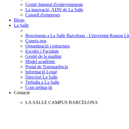
Gestió Integral d'esdeveniments
La innovació, ADN de La Salle
Consell d'empreses
Blogs
La Salle
Benvinguts a La Salle Barcelona - Universitat Ramon Llu
Coneix-nos
Organització i estructura
Escoles i Facultats
Gestió de la qualitat
Model acadèmic
Portal de Transparència
Informació Legal
Directori La Salle
Treballa a La Salle
Com arribar-hi
Contacte
LA SALLE CAMPUS BARCELONA