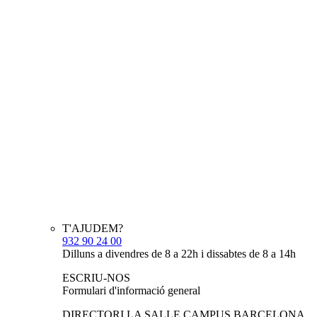
T'AJUDEM?
932 90 24 00
Dilluns a divendres de 8 a 22h i dissabtes de 8 a 14h
ESCRIU-NOS
Formulari d'informació general
DIRECTORI LA SALLE CAMPUS BARCELONA