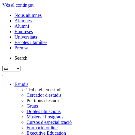
Vés al contingut
Nous alumnes
Alumnes
Alumni
Empreses
Universitats
Escoles i famílies
Premsa
Search
Estudis
Troba el teu estudi
Cercador d'estudis
Per tipus d'estudi
Graus
Dobles titulacions
Màsters i Postgraus
Cursos d'especialització
Formació online
Executive Education