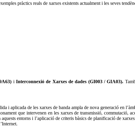
xemples pràctics reals de xarxes existents actualment i les seves tendèn
49A63)
i
Interconnexió de Xarxes de dades (GI003 / GIA03).
També
sòlida i aplicada de les xarxes de banda ampla de nova generació en l’àm
ncionament que intervenen en les xarxes de transmissió, commutació, accé
n aquests entorns i l’aplicació de criteris bàsics de planificació de xar
’Internet.