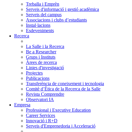
Treballa i Emprèn
Serveis d'informació i gestió acadèmica
Serveis del campus
Associacions i clubs d’estudiants
Instal·lacions
Esdeveniments
Recerca
La Salle i la Recerca
Be a Researcher
Grups i Instituts
Àrees de recerca
Linies d'investigació
Projectes
Publicacions
Transferència de coneixement i tecnologia
Comitè d’Ètica de la Recerca de la Salle
Revista Comprendre
Observatori IA
Empresa
Professional i Executive Education
Career Services
Innovació i R+D
Serveis d'Emprenedoria i Acceleració