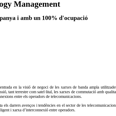
ology Management
spanya i amb un 100% d'ocupació
centrada en la visió de negoci de les xarxes de banda ampla utilitzad
ssió, tant terrestre com satel·lital, les xarxes de commutació amb qualit
onnexions entre els operadors de telecomunicacions.
ls darrers avenços i tendències en el sector de les telecomunicacions
ligent i xarxa d’interconnexió entre operadors.