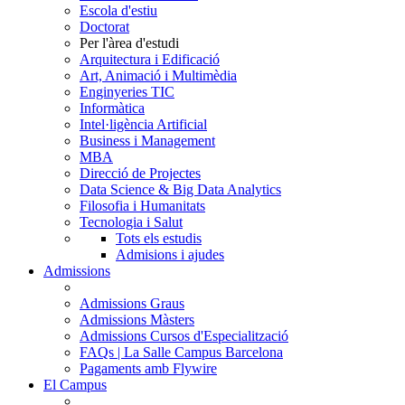
Escola d'estiu
Doctorat
Per l'àrea d'estudi
Arquitectura i Edificació
Art, Animació i Multimèdia
Enginyeries TIC
Informàtica
Intel·ligència Artificial
Business i Management
MBA
Direcció de Projectes
Data Science & Big Data Analytics
Filosofia i Humanitats
Tecnologia i Salut
Tots els estudis
Admisions i ajudes
Admissions
Admissions Graus
Admissions Màsters
Admissions Cursos d'Especialització
FAQs | La Salle Campus Barcelona
Pagaments amb Flywire
El Campus