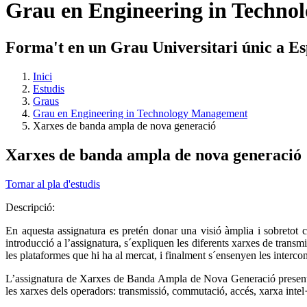
Grau en Engineering in Techn
Forma't en un Grau Universitari únic a E
Inici
Estudis
Graus
Grau en Engineering in Technology Management
Xarxes de banda ampla de nova generació
Xarxes de banda ampla de nova generació
Tornar al pla d'estudis
Descripció:
En aquesta assignatura es pretén donar una visió àmplia i sobretot 
introducció a l’assignatura, s´expliquen les diferents xarxes de transmi
les plataformes que hi ha al mercat, i finalment s´ensenyen les interc
L’assignatura de Xarxes de Banda Ampla de Nova Generació presenta e
les xarxes dels operadors: transmissió, commutació, accés, xarxa intel·