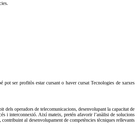
cies.
 pot ser profitòs estar cursant o haver cursat Tecnologies de xarxes
bit dels operadors de telecomunicacions, desenvolupant la capacitat de
s i interconnexió. Així mateix, pretén afavorir l’anàlisi de solucions
xes, contribuint al desenvolupament de competències tècniques rellevants