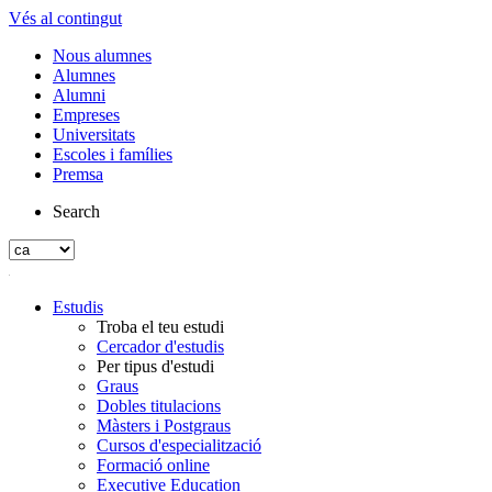
Vés al contingut
Nous alumnes
Alumnes
Alumni
Empreses
Universitats
Escoles i famílies
Premsa
Search
Estudis
Troba el teu estudi
Cercador d'estudis
Per tipus d'estudi
Graus
Dobles titulacions
Màsters i Postgraus
Cursos d'especialització
Formació online
Executive Education