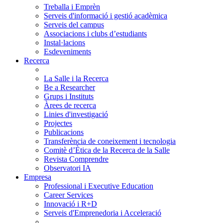
Treballa i Emprèn
Serveis d'informació i gestió acadèmica
Serveis del campus
Associacions i clubs d’estudiants
Instal·lacions
Esdeveniments
Recerca
La Salle i la Recerca
Be a Researcher
Grups i Instituts
Àrees de recerca
Linies d'investigació
Projectes
Publicacions
Transferència de coneixement i tecnologia
Comitè d’Ètica de la Recerca de la Salle
Revista Comprendre
Observatori IA
Empresa
Professional i Executive Education
Career Services
Innovació i R+D
Serveis d'Emprenedoria i Acceleració