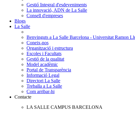
Gestió Integral d'esdeveniments
La innovació, ADN de La Salle
Consell d'empreses
Blogs
La Salle
Benvinguts a La Salle Barcelona - Universitat Ramon Llu
Coneix-nos
Organització i estructura
Escoles i Facultats
Gestió de la qualitat
Model acadèmic
Portal de Transparència
Informació Legal
Directori La Salle
Treballa a La Salle
Com arribar-hi
Contacte
LA SALLE CAMPUS BARCELONA