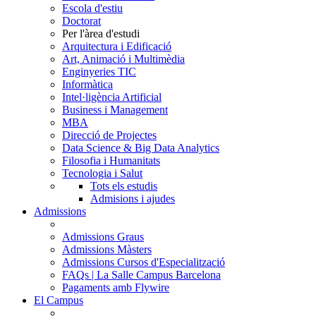
Escola d'estiu
Doctorat
Per l'àrea d'estudi
Arquitectura i Edificació
Art, Animació i Multimèdia
Enginyeries TIC
Informàtica
Intel·ligència Artificial
Business i Management
MBA
Direcció de Projectes
Data Science & Big Data Analytics
Filosofia i Humanitats
Tecnologia i Salut
Tots els estudis
Admisions i ajudes
Admissions
Admissions Graus
Admissions Màsters
Admissions Cursos d'Especialització
FAQs | La Salle Campus Barcelona
Pagaments amb Flywire
El Campus