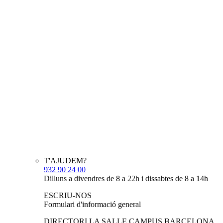
T'AJUDEM?
932 90 24 00
Dilluns a divendres de 8 a 22h i dissabtes de 8 a 14h
ESCRIU-NOS
Formulari d'informació general
DIRECTORI LA SALLE CAMPUS BARCELONA