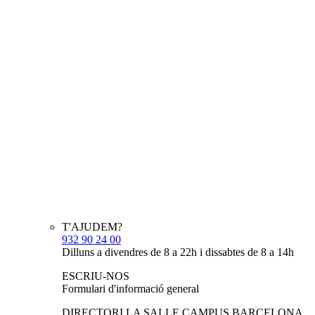
T'AJUDEM?
932 90 24 00
Dilluns a divendres de 8 a 22h i dissabtes de 8 a 14h
ESCRIU-NOS
Formulari d'informació general
DIRECTORI LA SALLE CAMPUS BARCELONA