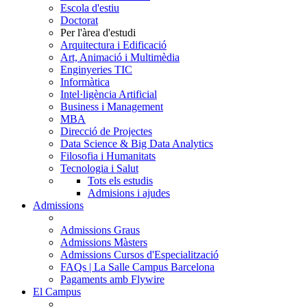
Escola d'estiu
Doctorat
Per l'àrea d'estudi
Arquitectura i Edificació
Art, Animació i Multimèdia
Enginyeries TIC
Informàtica
Intel·ligència Artificial
Business i Management
MBA
Direcció de Projectes
Data Science & Big Data Analytics
Filosofia i Humanitats
Tecnologia i Salut
Tots els estudis
Admisions i ajudes
Admissions
Admissions Graus
Admissions Màsters
Admissions Cursos d'Especialització
FAQs | La Salle Campus Barcelona
Pagaments amb Flywire
El Campus