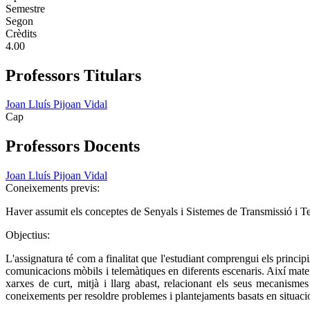
Semestre
Segon
Crèdits
4.00
Professors Titulars
Joan Lluís Pijoan Vidal
Cap
Professors Docents
Joan Lluís Pijoan Vidal
Coneixements previs:
Haver assumit els conceptes de Senyals i Sistemes de Transmissió i T
Objectius:
L'assignatura té com a finalitat que l'estudiant comprengui els princip
comunicacions mòbils i telemàtiques en diferents escenaris. Així mateix,
xarxes de curt, mitjà i llarg abast, relacionant els seus mecanisme
coneixements per resoldre problemes i plantejaments basats en situacio