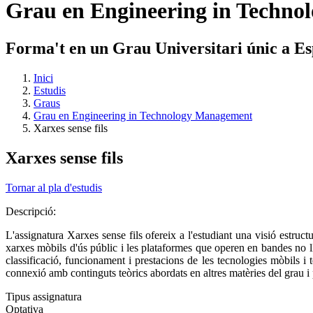
Grau en Engineering in Techn
Forma't en un Grau Universitari únic a E
Inici
Estudis
Graus
Grau en Engineering in Technology Management
Xarxes sense fils
Xarxes sense fils
Tornar al pla d'estudis
Descripció:
L'assignatura Xarxes sense fils ofereix a l'estudiant una visió estruct
xarxes mòbils d'ús públic i les plataformes que operen en bandes no ll
classificació, funcionament i prestacions de les tecnologies mòbils i
connexió amb continguts teòrics abordats en altres matèries del grau i p
Tipus assignatura
Optativa