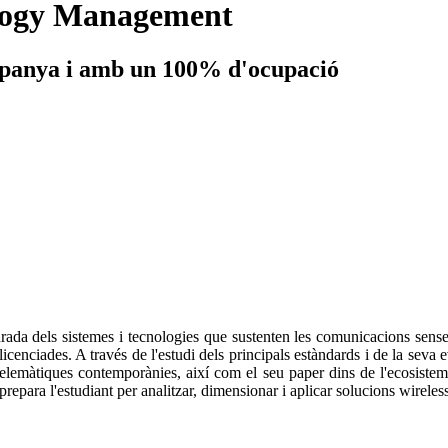
ology Management
spanya i amb un 100% d'ocupació
urada dels sistemes i tecnologies que sustenten les comunicacions sense f
icenciades. A través de l'estudi dels principals estàndards i de la seva
 telemàtiques contemporànies, així com el seu paper dins de l'ecosiste
repara l'estudiant per analitzar, dimensionar i aplicar solucions wireless