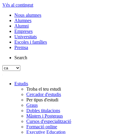
Vés al contingut
Nous alumnes
Alumnes
Alumni
Empreses
Universitats
Escoles i famílies
Premsa
Search
Estudis
Troba el teu estudi
Cercador d'estudis
Per tipus d'estudi
Graus
Dobles titulacions
Màsters i Postgraus
Cursos d'especialització
Formació online
Executive Education