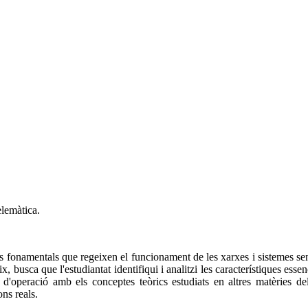
elemàtica.
is fonamentals que regeixen el funcionament de les xarxes i sistemes sense
 busca que l'estudiantat identifiqui i analitzi les característiques esse
s d'operació amb els conceptes teòrics estudiats en altres matèries de
ns reals.