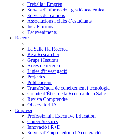
Treballa i Emprèn
Serveis d'informació i gestió acadèmica
Serveis del campus
Associacions i clubs d’estudiants
Instal·lacions
Esdeveniments
Recerca
La Salle i la Recerca
Be a Researcher
Grups i Instituts
Àrees de recerca
Linies d'investigació
Projectes
Publicacions
Transferència de coneixement i tecnologia
Comitè d’Ètica de la Recerca de la Salle
Revista Comprendre
Observatori IA
Empresa
Professional i Executive Education
Career Services
Innovació i R+D
Serveis d'Emprenedoria i Acceleració