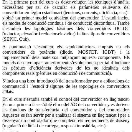
En la primera part del curs es desenvolupen les tècniques d’anàlisi
necessàries per tal de calcular els paràmetres rellevants del
convertidor en règim estacionari (tensions, corrents, eficiència, etc.) i
s’obté un primer model equivalent del convertidor. L’estudi inclou
els modes de conducció contínua i de conducció discontínua. També
s’estudien les topologies bàsiques dels convertidors DC-DC
(reductor, elevador i reductor-elevador) i altres tipus de convertidors
(SEPIC, Cuk).
A continuació s’estudien els semiconductors emprats en els
convertidors de potència (díode, MOSFET, IGBT) i la
implementació dels mateixos mitjançant aquests components. Els
models desenvolupats anteriorment s’evolucionen per tal d’incloure
les pèrdues d’eficiència derivades de les no idealitats dels
components reals (pèrdues en conducció i de commutació).
S’inclou una breu introducció del transformador per a aplicacions de
commutació i l’estudi d’algunes de les topologies de convertidors
aïllats.
En el curs s’estudia també el control del convertidor en llaç tancat.
En una primera fase s’obté el model AC del convertidor y es deriven
les funcions de transferència del convertidor y del controlador.
Aquestes es fan servir per a analitzar el sistema en llaç tancat i per a
dissenyar un controlador que compleixi els requeriments de disseny
(regulació de línia i de càrrega, resposta transitòria, etc.).