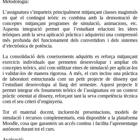
Metodologia:
L’assignatura s’imparteix principalment mitjançant classes magistrals
en què el contingut teòric es combina amb la demostració de
conceptes mitjançant programes de simulació, animacions, etc.
Aquesta integració permet que l’estudiant relacioni les idees
teòriques amb la seva aplicació pràctica i adquireixi una comprensió
més profunda del funcionament dels convertidors i dels sistemes
d’electrònica de potència.
La consolidació dels coneixements adquirits es reforça mitjançant
exercicis individuals que permeten desenvolupar i ampliar els
conceptes teòrics, així com utilitzar eines de simulació per aplicar-los
i validar-los de manera rigorosa. A més, el curs inclou una pràctica
de laboratori estructurada com un petit projecte de disseny que
l’estudiant desenvolupa al llarg del semestre. Aquest projecte li
permet integrar els fonaments teòrics de l’assignatura en un context
pràctic orientat al disseny, reforçant tant la seva competència tècnica
com el seu criteri d’enginyeria.
Tot el material docent, incloent-hi presentacions, models de
simulació i recursos complementaris, està disponible a la plataforma
Moodle, cosa que garanteix un accés continu i facilita l’aprenentatge
autònom durant tot el curs.
Avaluació: