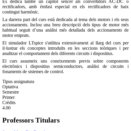
Es dedica també un capítol sencer als convertidors AC-DC o
rectificadors, amb èmfasi especial en els rectificadors de baix
contingut harmònic.
La darrera part del curs està dedicada al tema dels motors i els seus
accionaments. Inclou una breu descripció dels tipus de motor més
habitual seguit d’una anàlisi més detallada dels accionaments de
motor emprats.
El simulador LTspice s'utilitza extensivament al llarg del curs per
il·lustrar els conceptes introduïts en les seccions teòriques i per
analitzar el comportament dels diferents circuits i dispositius.
El curs assumeix uns coneixements previs sobre components
electrònics i dispositius semiconductors, anàlisi de circuits i
fonaments de sistemes de control.
Tipus assignatura
Optativa
Semestre
Primer
Crèdits
4.00
Professors Titulars