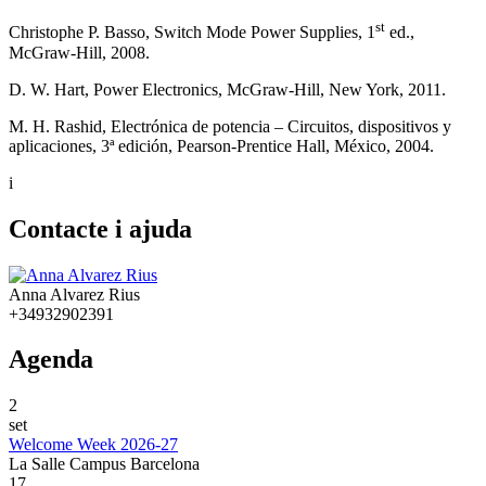
st
Christophe P. Basso, Switch Mode Power Supplies, 1
ed.,
McGraw-Hill, 2008.
D. W. Hart, Power Electronics, McGraw-Hill, New York, 2011.
M. H. Rashid, Electrónica de potencia – Circuitos, dispositivos y
aplicaciones, 3ª edición, Pearson-Prentice Hall, México, 2004.
i
Contacte i ajuda
Anna Alvarez Rius
+34932902391
Agenda
2
set
Welcome Week 2026-27
La Salle Campus Barcelona
17