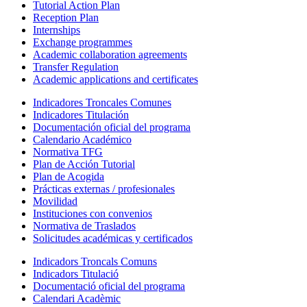
Tutorial Action Plan
Reception Plan
Internships
Exchange programmes
Academic collaboration agreements
Transfer Regulation
Academic applications and certificates
Indicadores Troncales Comunes
Indicadores Titulación
Documentación oficial del programa
Calendario Académico
Normativa TFG
Plan de Acción Tutorial
Plan de Acogida
Prácticas externas / profesionales
Movilidad
Instituciones con convenios
Normativa de Traslados
Solicitudes académicas y certificados
Indicadors Troncals Comuns
Indicadors Titulació
Documentació oficial del programa
Calendari Acadèmic