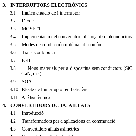
3.
INTERRUPTORS ELECTRÒNICS
3.1
Implementació de l’interruptor
3.2
Díode
3.3
MOSFET
3.4
Implementació del convertidor mitjançant semiconductors
3.5
Modes de conducció contínua i discontínua
3.6
Transistor bipolar
3.7
IGBT
3.8
Nous materials per a dispositius semiconductors (SiC,
GaN, etc.)
3.9
SOA
3.10
Efecte de l’interruptor en l’eficiència
3.11
Anàlisi tèrmica
4.
CONVERTIDORS DC-DC AÏLLATS
4.1
Introducció
4.2
Transformadors per a aplicacions en commutació
4.3
Convertidors aïllats asimètrics