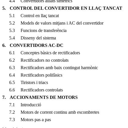
4.4
Convertidors aïllats simètrics
5.
CONTROL DEL CONVERTIDOR EN LLAÇ TANCAT
5.1
Control en llaç tancat
5.2
Models de valors mitjans i AC del convertidor
5.3
Funcions de transferència
5.4
Disseny del sistema
6.
CONVERTIDORS AC-DC
6.1
Conceptes bàsics de rectificadors
6.2
Rectificadors no controlats
6.3
Rectificadors amb baix contingut harmònic
6.4
Rectificadors polifàsics
6.5
Tiristors i triacs
6.6
Rectificadors controlats
7.
ACCIONAMENTS DE MOTORS
7.1
Introducció
7.2
Motors de corrent continu amb escombretes
7.3
Motors pas a pas