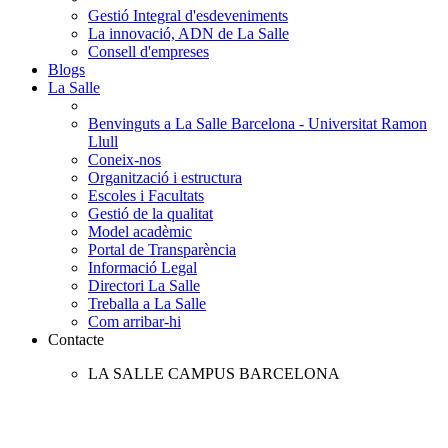
Gestió Integral d'esdeveniments
La innovació, ADN de La Salle
Consell d'empreses
Blogs
La Salle
Benvinguts a La Salle Barcelona - Universitat Ramon
Llull
Coneix-nos
Organització i estructura
Escoles i Facultats
Gestió de la qualitat
Model acadèmic
Portal de Transparència
Informació Legal
Directori La Salle
Treballa a La Salle
Com arribar-hi
Contacte
LA SALLE CAMPUS BARCELONA