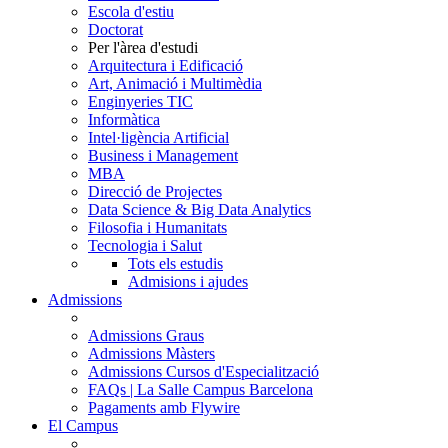
Escola d'estiu
Doctorat
Per l'àrea d'estudi
Arquitectura i Edificació
Art, Animació i Multimèdia
Enginyeries TIC
Informàtica
Intel·ligència Artificial
Business i Management
MBA
Direcció de Projectes
Data Science & Big Data Analytics
Filosofia i Humanitats
Tecnologia i Salut
Tots els estudis
Admisions i ajudes
Admissions
Admissions Graus
Admissions Màsters
Admissions Cursos d'Especialització
FAQs | La Salle Campus Barcelona
Pagaments amb Flywire
El Campus