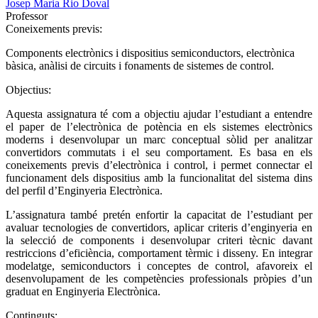
Josep Maria Rio Doval
Professor
Coneixements previs:
Components electrònics i dispositius semiconductors, electrònica
bàsica, anàlisi de circuits i fonaments de sistemes de control.
Objectius:
Aquesta assignatura té com a objectiu ajudar l’estudiant a entendre
el paper de l’electrònica de potència en els sistemes electrònics
moderns i desenvolupar un marc conceptual sòlid per analitzar
convertidors commutats i el seu comportament. Es basa en els
coneixements previs d’electrònica i control, i permet connectar el
funcionament dels dispositius amb la funcionalitat del sistema dins
del perfil d’Enginyeria Electrònica.
L’assignatura també pretén enfortir la capacitat de l’estudiant per
avaluar tecnologies de convertidors, aplicar criteris d’enginyeria en
la selecció de components i desenvolupar criteri tècnic davant
restriccions d’eficiència, comportament tèrmic i disseny. En integrar
modelatge, semiconductors i conceptes de control, afavoreix el
desenvolupament de les competències professionals pròpies d’un
graduat en Enginyeria Electrònica.
Continguts: