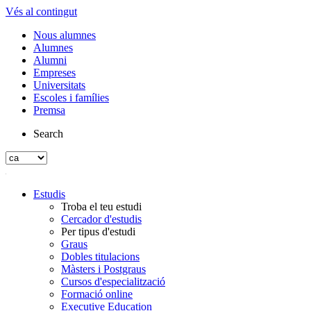
Vés al contingut
Nous alumnes
Alumnes
Alumni
Empreses
Universitats
Escoles i famílies
Premsa
Search
Estudis
Troba el teu estudi
Cercador d'estudis
Per tipus d'estudi
Graus
Dobles titulacions
Màsters i Postgraus
Cursos d'especialització
Formació online
Executive Education