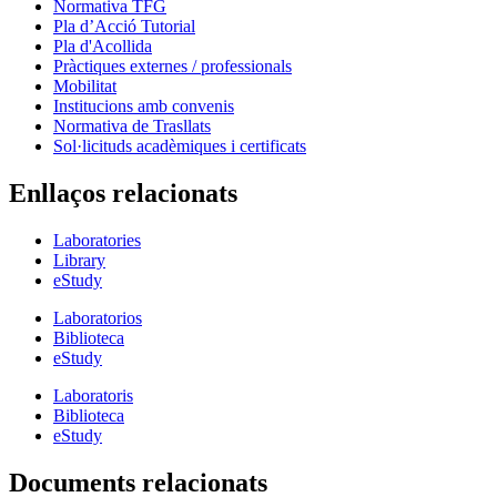
Normativa TFG
Pla d’Acció Tutorial
Pla d'Acollida
Pràctiques externes / professionals
Mobilitat
Institucions amb convenis
Normativa de Trasllats
Sol·licituds acadèmiques i certificats
Enllaços relacionats
Laboratories
Library
eStudy
Laboratorios
Biblioteca
eStudy
Laboratoris
Biblioteca
eStudy
Documents relacionats