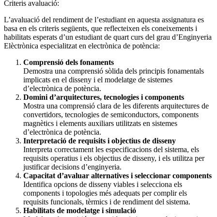
Criteris avaluació:
L’avaluació del rendiment de l’estudiant en aquesta assignatura es
basa en els criteris següents, que reflecteixen els coneixements i
habilitats esperats d’un estudiant de quart curs del grau d’Enginyeria
Elèctrònica especialitzat en electrònica de potència:
Comprensió dels fonaments
Demostra una comprensió sòlida dels principis fonamentals
implicats en el disseny i el modelatge de sistemes
d’electrònica de potència.
Domini d’arquitectures, tecnologies i components
Mostra una comprensió clara de les diferents arquitectures de
convertidors, tecnologies de semiconductors, components
magnètics i elements auxiliars utilitzats en sistemes
d’electrònica de potència.
Interpretació de requisits i objectius de disseny
Interpreta correctament les especificacions del sistema, els
requisits operatius i els objectius de disseny, i els utilitza per
justificar decisions d’enginyeria.
Capacitat d’avaluar alternatives i seleccionar components
Identifica opcions de disseny viables i selecciona els
components i topologies més adequats per complir els
requisits funcionals, tèrmics i de rendiment del sistema.
Habilitats de modelatge i simulació