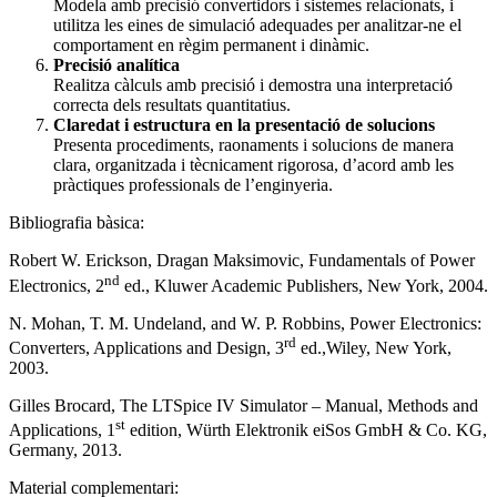
Modela amb precisió convertidors i sistemes relacionats, i
utilitza les eines de simulació adequades per analitzar-ne el
comportament en règim permanent i dinàmic.
Precisió analítica
Realitza càlculs amb precisió i demostra una interpretació
correcta dels resultats quantitatius.
Claredat i estructura en la presentació de solucions
Presenta procediments, raonaments i solucions de manera
clara, organitzada i tècnicament rigorosa, d’acord amb les
pràctiques professionals de l’enginyeria.
Bibliografia bàsica:
Robert W. Erickson, Dragan Maksimovic, Fundamentals of Power
nd
Electronics, 2
ed., Kluwer Academic Publishers, New York, 2004.
N. Mohan, T. M. Undeland, and W. P. Robbins, Power Electronics:
rd
Converters, Applications and Design, 3
ed.,Wiley, New York,
2003.
Gilles Brocard, The LTSpice IV Simulator – Manual, Methods and
st
Applications, 1
edition, Würth Elektronik eiSos GmbH & Co. KG,
Germany, 2013.
Material complementari: