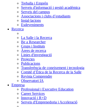
Treballa i Emprèn
Serveis d'informació i gestió acadèmica
Serveis del campus
Associacions i clubs d’estudiants
Instal·lacions
Esdeveniments
Recerca
La Salle i la Recerca
Be a Researcher
Grups i Instituts
Àrees de recerca
Linies d'investigació
Projectes
Publicacions
Transferència de coneixement i tecnologia
Comitè d’Ètica de la Recerca de la Salle
Revista Comprendre
Observatori IA
Empresa
Professional i Executive Education
Career Services
Innovació i R+D
Serveis d'Emprenedoria i Acceleració