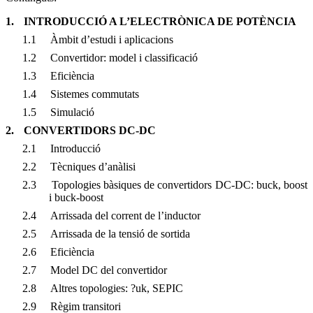
1.
INTRODUCCIÓ A L’ELECTRÒNICA DE POTÈNCIA
1.1
Àmbit d’estudi i aplicacions
1.2
Convertidor: model i classificació
1.3
Eficiència
1.4
Sistemes commutats
1.5
Simulació
2.
CONVERTIDORS DC-DC
2.1
Introducció
2.2
Tècniques d’anàlisi
2.3
Topologies bàsiques de convertidors DC-DC: buck, boost
i buck-boost
2.4
Arrissada del corrent de l’inductor
2.5
Arrissada de la tensió de sortida
2.6
Eficiència
2.7
Model DC del convertidor
2.8
Altres topologies:
?
uk, SEPIC
2.9
Règim transitori