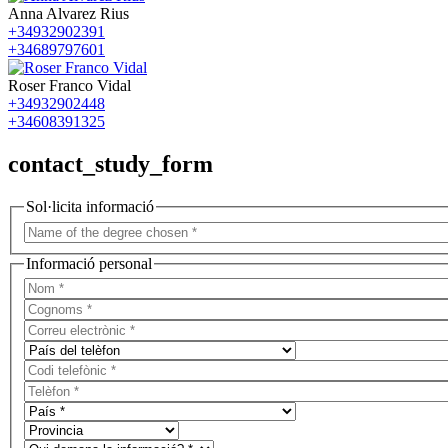
Anna Alvarez Rius
+34932902391
+34689797601
Roser Franco Vidal
+34932902448
+34608391325
contact_study_form
Sol·licita informació
Informació personal