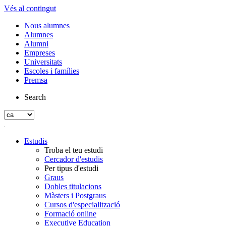
Vés al contingut
Nous alumnes
Alumnes
Alumni
Empreses
Universitats
Escoles i famílies
Premsa
Search
Estudis
Troba el teu estudi
Cercador d'estudis
Per tipus d'estudi
Graus
Dobles titulacions
Màsters i Postgraus
Cursos d'especialització
Formació online
Executive Education