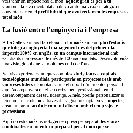
vols tenir un impacte real al món,
aquest grau és per a tu
.
Combina la teva mentalitat analítica amb una visió estratègica i
converteix-te en
el perfil híbrid que avui reclamen les empreses a
tot el món
.
La fusió entre l'enginyeria i l'empresa
A La Salle Campus Barcelona t'hi formaràs amb un
pla d'estudis
que integra enginyeria i management des del primer dia,
impartit 100% en anglès, en un campus internacional
amb
estudiants i professors de més de 100 nacionalitats. Desenvoluparàs
una visió global que va molt més enllà de l'aula.
Veuràs experiències úniques com
dos study tours a capitals
tecnològiques mundials, participaràs en projectes reals amb
empreses líders
i comptaràs amb el suport d’un mentor personal
que t’acompanyarà en el teu creixement professional i en el
desenvolupament del teu lideratge. A més, podràs personalitzar el
teu itinerari acadèmic a través d’assignatures optatives i projectes,
creant un grau
tan únic com tu i alineat amb el teu projecte
professional
.
Aquí no estudiaràs tecnologia i empresa per separat:
les viuràs
combinades en un entorn preparat per al món que ve
.