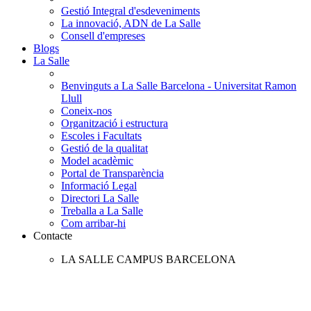
Gestió Integral d'esdeveniments
La innovació, ADN de La Salle
Consell d'empreses
Blogs
La Salle
Benvinguts a La Salle Barcelona - Universitat Ramon
Llull
Coneix-nos
Organització i estructura
Escoles i Facultats
Gestió de la qualitat
Model acadèmic
Portal de Transparència
Informació Legal
Directori La Salle
Treballa a La Salle
Com arribar-hi
Contacte
LA SALLE CAMPUS BARCELONA