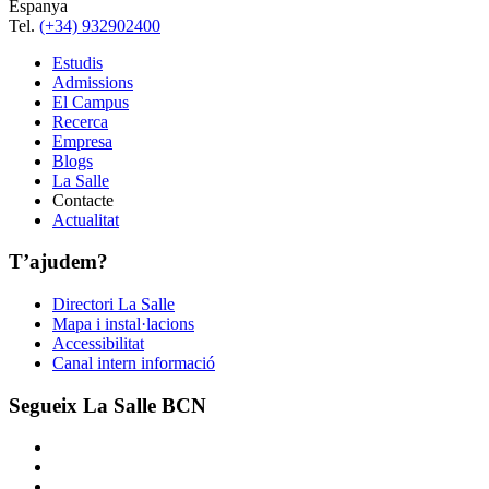
Espanya
Tel.
(+34) 932902400
Estudis
Admissions
El Campus
Recerca
Empresa
Blogs
La Salle
Contacte
Actualitat
T’ajudem?
Directori La Salle
Mapa i instal·lacions
Accessibilitat
Canal intern informació
Segueix La Salle BCN