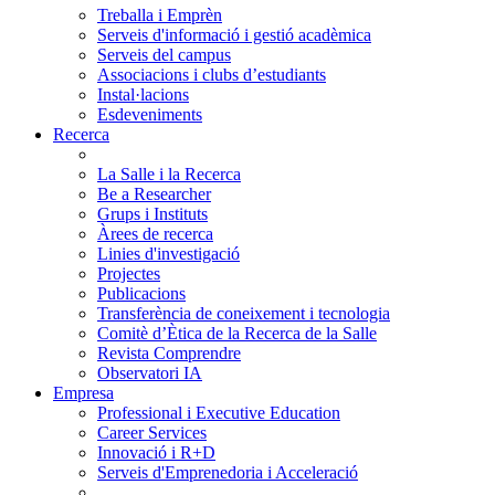
Treballa i Emprèn
Serveis d'informació i gestió acadèmica
Serveis del campus
Associacions i clubs d’estudiants
Instal·lacions
Esdeveniments
Recerca
La Salle i la Recerca
Be a Researcher
Grups i Instituts
Àrees de recerca
Linies d'investigació
Projectes
Publicacions
Transferència de coneixement i tecnologia
Comitè d’Ètica de la Recerca de la Salle
Revista Comprendre
Observatori IA
Empresa
Professional i Executive Education
Career Services
Innovació i R+D
Serveis d'Emprenedoria i Acceleració