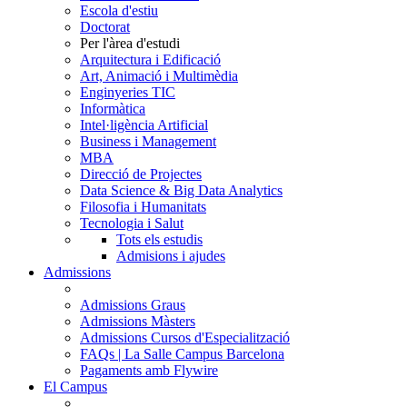
Escola d'estiu
Doctorat
Per l'àrea d'estudi
Arquitectura i Edificació
Art, Animació i Multimèdia
Enginyeries TIC
Informàtica
Intel·ligència Artificial
Business i Management
MBA
Direcció de Projectes
Data Science & Big Data Analytics
Filosofia i Humanitats
Tecnologia i Salut
Tots els estudis
Admisions i ajudes
Admissions
Admissions Graus
Admissions Màsters
Admissions Cursos d'Especialització
FAQs | La Salle Campus Barcelona
Pagaments amb Flywire
El Campus