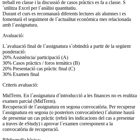
treball en classe i la discussió de casos pràctics es fa a classe. S
´utilitza Excel per l´anàlisi quantitatiu.
Durant el curs es recomanarà diferents lectures als alumnes i es
fomentarà el seguiment de l´actualitat econòmica mes relacionada
amb l´assignatura.
Avaluació:
L´avaluació final de l´assignatura s´obtindrà a partir de la següent
ponderació:
20% Assistència/ participació (A)
30% Casos pràctics / foros temàtics (B)
20% Presentació cas pràctic final (C)
30% Examen final
Criteris avaluació:
MidTerm. En l´assignatura d´introducció a les finances no es realitza
examen parcial (MidTerm).
Recuperació de l´assignatura en segona convocatòria. Per recuperar
l´assignatura en segona (o posteriors convocatòries) l´alumne haurà
de presentar un cas pràctic (rebrà les indicacions del cas a presentar
a traves de eStudy) i aprovar l´examen corresponent a la
convocatòria de recuperació.
Bibliografia bàsica: