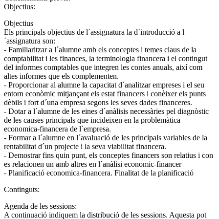
Objectius:
Objectius
Els principals objectius de l´assignatura la d´introducció a l
´assignatura son:
- Familiaritzar a l´alumne amb els conceptes i temes claus de la
comptabilitat i les finances, la terminologia financera i el contingut
del informes comptables que integren les contes anuals, així com
altes informes que els complementen.
- Proporcionar al alumne la capacitat d´analitzar empreses i el seu
entorn econòmic mitjançant els estat financers i conèixer els punts
dèbils i fort d´una empresa segons les seves dades financeres.
- Dotar a l´alumne de les eines d´anàlisis necessàries pel diagnòstic
de les causes principals que incideixen en la problemàtica
economica-financera de l´empresa.
- Formar a l´alumne en l´avaluació de les principals variables de la
rentabilitat d´un projecte i la seva viabilitat financera.
- Demostrar fins quin punt, els conceptes financers son relatius i con
es relacionen un amb altres en l´anàlisi economic-financer
- Planificació economica-financera. Finalitat de la planificació
Continguts:
Agenda de les sessions:
A continuació indiquem la distribució de les sessions. Aquesta pot