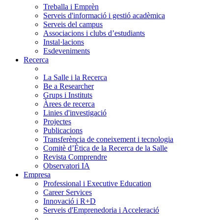
Treballa i Emprèn
Serveis d'informació i gestió acadèmica
Serveis del campus
Associacions i clubs d’estudiants
Instal·lacions
Esdeveniments
Recerca
La Salle i la Recerca
Be a Researcher
Grups i Instituts
Àrees de recerca
Linies d'investigació
Projectes
Publicacions
Transferència de coneixement i tecnologia
Comitè d’Ètica de la Recerca de la Salle
Revista Comprendre
Observatori IA
Empresa
Professional i Executive Education
Career Services
Innovació i R+D
Serveis d'Emprenedoria i Acceleració