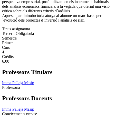
perspectiva empresarial, profunditzant en els instruments habituals
dels anàlisis econòmics financers, a la vegada que oferint una visió
critica sobre els diferents criteris d´anàlisis.
Aquesta part introductòria atorga al alumne un marc basic per l
´evolució dels projectes d´inversió i anàlisis de risc.
Tipus assignatura
Tercer - Obligatoria
Semestre
Primer
Curs
4
Crèdits
6.00
Professors Titulars
Imma Pallejà Masip
Professor/a
Professors Docents
Imma Pallejà Masip
Coneixements previs: