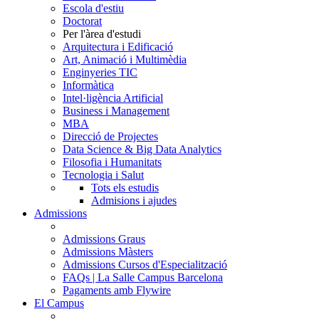
Escola d'estiu
Doctorat
Per l'àrea d'estudi
Arquitectura i Edificació
Art, Animació i Multimèdia
Enginyeries TIC
Informàtica
Intel·ligència Artificial
Business i Management
MBA
Direcció de Projectes
Data Science & Big Data Analytics
Filosofia i Humanitats
Tecnologia i Salut
Tots els estudis
Admisions i ajudes
Admissions
Admissions Graus
Admissions Màsters
Admissions Cursos d'Especialització
FAQs | La Salle Campus Barcelona
Pagaments amb Flywire
El Campus