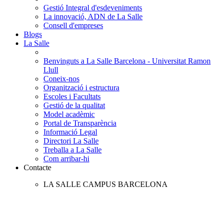
Gestió Integral d'esdeveniments
La innovació, ADN de La Salle
Consell d'empreses
Blogs
La Salle
Benvinguts a La Salle Barcelona - Universitat Ramon
Llull
Coneix-nos
Organització i estructura
Escoles i Facultats
Gestió de la qualitat
Model acadèmic
Portal de Transparència
Informació Legal
Directori La Salle
Treballa a La Salle
Com arribar-hi
Contacte
LA SALLE CAMPUS BARCELONA