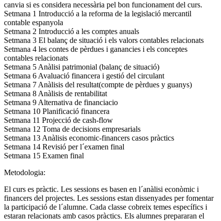
canvia si es considera necessària pel bon funcionament del curs.
Setmana 1 Introducció a la reforma de la legislació mercantil
contable espanyola
Setmana 2 Introducció a les comptes anuals
Setmana 3 El balanç de situació i els valors contables relacionats
Setmana 4 les contes de pèrdues i ganancies i els conceptes
contables relacionats
Setmana 5 Anàlisi patrimonial (balanç de situació)
Setmana 6 Avaluació financera i gestió del circulant
Setmana 7 Anàlisis del resultat(compte de pèrdues y guanys)
Setmana 8 Anàlisis de rentabilitat
Setmana 9 Alternativa de financiacio
Setmana 10 Planificació financera
Setmana 11 Projecció de cash-flow
Setmana 12 Toma de decisions empresarials
Setmana 13 Anàlisis economic-financers casos pràctics
Setmana 14 Revisió per l´examen final
Setmana 15 Examen final
Metodologia:
El curs es pràctic. Les sessions es basen en l´anàlisi econòmic i
financers del projectes. Les sessions estan dissenyades per fomentar
la participació de l´alumne. Cada classe cobreix temes específics i
estaran relacionats amb casos pràctics. Els alumnes prepararan el