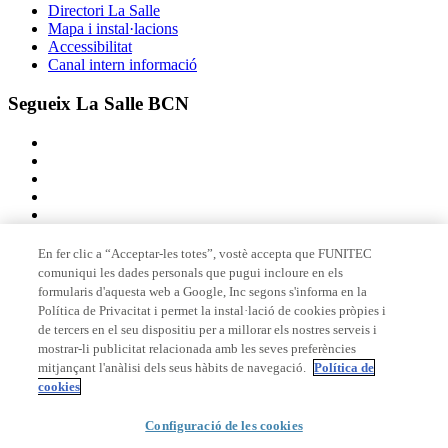
Directori La Salle
Mapa i instal·lacions
Accessibilitat
Canal intern informació
Segueix La Salle BCN
En fer clic a “Acceptar-les totes”, vostè accepta que FUNITEC
comuniqui les dades personals que pugui incloure en els
Membre de
formularis d'aquesta web a Google, Inc segons s'informa en la
Política de Privacitat i permet la instal·lació de cookies pròpies i
de tercers en el seu dispositiu per a millorar els nostres serveis i
mostrar-li publicitat relacionada amb les seves preferències
Acreditacions
mitjançant l'anàlisi dels seus hàbits de navegació.
Política de
cookies
© 2026 La Salle Campus Barcelona - URL |
Avís legal
|
Política de
Configuració de les cookies
privacitat
|
Política de cookies