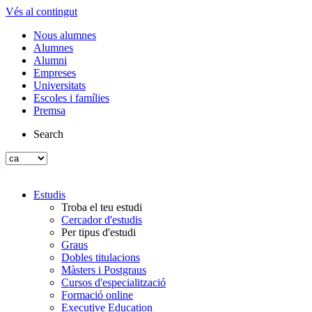
Vés al contingut
Nous alumnes
Alumnes
Alumni
Empreses
Universitats
Escoles i famílies
Premsa
Search
Estudis
Troba el teu estudi
Cercador d'estudis
Per tipus d'estudi
Graus
Dobles titulacions
Màsters i Postgraus
Cursos d'especialització
Formació online
Executive Education