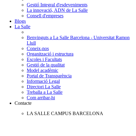
Gestió Integral d'esdeveniments
La innovació, ADN de La Salle
Consell d'empreses
Blogs
La Salle
Benvinguts a La Salle Barcelona - Universitat Ramon
Llull
Coneix-nos
Organització i estructura
Escoles i Facultats
Gestió de la qualitat
Model acadèmic
Portal de Transparència
Informació Legal
Directori La Salle
Treballa a La Salle
Com arribar-hi
Contacte
LA SALLE CAMPUS BARCELONA