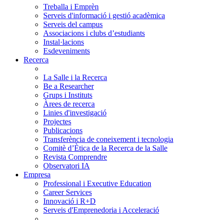
Treballa i Emprèn
Serveis d'informació i gestió acadèmica
Serveis del campus
Associacions i clubs d’estudiants
Instal·lacions
Esdeveniments
Recerca
La Salle i la Recerca
Be a Researcher
Grups i Instituts
Àrees de recerca
Linies d'investigació
Projectes
Publicacions
Transferència de coneixement i tecnologia
Comitè d’Ètica de la Recerca de la Salle
Revista Comprendre
Observatori IA
Empresa
Professional i Executive Education
Career Services
Innovació i R+D
Serveis d'Emprenedoria i Acceleració