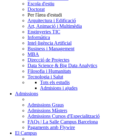
Escola d'estiu
Doctorat
Per l'àrea d'estudi
Arquitectura i Edificació
Art, Animació i Multimèdia
Enginyeries TIC
Informàtica
Intel·ligència Artificial
Business i Management
MBA
Direcció de Projectes
Data Science & Big Data Analytics
Filosofia i Humanitats
Tecnologia i Salut
Tots els estudis
Admisions i ajudes
Admissions
Admissions Graus
Admissions Màsters
Admissions Cursos d'Especialització
FAQs | La Salle Campus Barcelona
Pagaments amb Flywire
El Campus