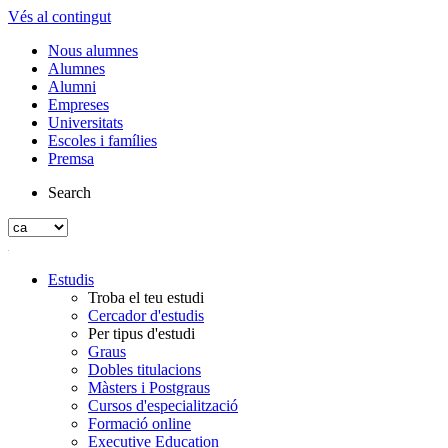
Vés al contingut
Nous alumnes
Alumnes
Alumni
Empreses
Universitats
Escoles i famílies
Premsa
Search
Estudis
Troba el teu estudi
Cercador d'estudis
Per tipus d'estudi
Graus
Dobles titulacions
Màsters i Postgraus
Cursos d'especialització
Formació online
Executive Education