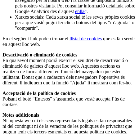
navegació per la nostra web i la classe de dispositiu utilitzats
pels nostres visitants. Pot consultar informació detallada sobre
Google Analytics des d'aquest
enllaç
.
Xarxes socials: Cada xarxa social té les seves pròpies cookies
per a que vostè pugui fer clic a botons del tipus "m’agrada" o
"compartir".
En el següent link podeu trobar el
llistat de cookies
que es fan servir
en aquest lloc web.
Desactivació o eliminació de cookies
En qualsevol moment podrà exercir el seu dret de desactivació o
eliminació de galetes d’aquest lloc web. Aquestes accions es
realitzen de forma diferent en funció del navegador que esteu
utilitzant. Donat que a cadascun dels navegadors l’operativa és
diferent, li indiquem que la funció “Ajuda” li mostrarà com fer-ho.
Acceptació de la política de cookies
Polsant el botó “Entesos” s’assumeix que vostè accepta l’ús de
cookies.
Notes addicionals
Ni aquesta web ni els seus representants legals es fan responsables
ni del contingut ni de la veracitat de les polítiques de privacitat que
puguin tenir els tercers esmentats en aquesta política de cookies.