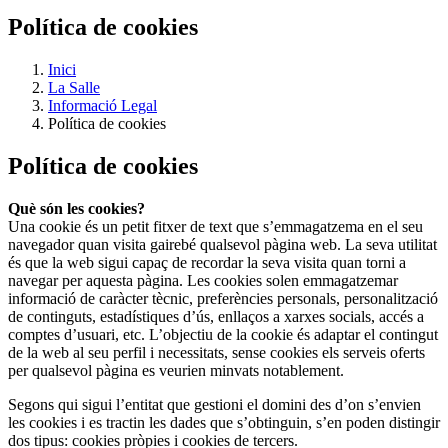
Política de cookies
Inici
La Salle
Informació Legal
Política de cookies
Política de cookies
Què són les cookies?
Una cookie és un petit fitxer de text que s’emmagatzema en el seu
navegador quan visita gairebé qualsevol pàgina web. La seva utilitat
és que la web sigui capaç de recordar la seva visita quan torni a
navegar per aquesta pàgina. Les cookies solen emmagatzemar
informació de caràcter tècnic, preferències personals, personalització
de continguts, estadístiques d’ús, enllaços a xarxes socials, accés a
comptes d’usuari, etc. L’objectiu de la cookie és adaptar el contingut
de la web al seu perfil i necessitats, sense cookies els serveis oferts
per qualsevol pàgina es veurien minvats notablement.
Segons qui sigui l’entitat que gestioni el domini des d’on s’envien
les cookies i es tractin les dades que s’obtinguin, s’en poden distingir
dos tipus: cookies pròpies i cookies de tercers.