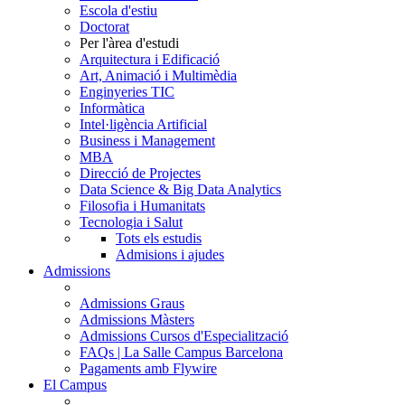
Escola d'estiu
Doctorat
Per l'àrea d'estudi
Arquitectura i Edificació
Art, Animació i Multimèdia
Enginyeries TIC
Informàtica
Intel·ligència Artificial
Business i Management
MBA
Direcció de Projectes
Data Science & Big Data Analytics
Filosofia i Humanitats
Tecnologia i Salut
Tots els estudis
Admisions i ajudes
Admissions
Admissions Graus
Admissions Màsters
Admissions Cursos d'Especialització
FAQs | La Salle Campus Barcelona
Pagaments amb Flywire
El Campus