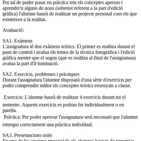
Per tal de poder posar en pràctica tots els conceptes apresos i
aprendre'n alguns de nous (sobretot referent a la part d'edició
gràfica) l'alumne haurà de realitzar un projecte personal com els que
existeixen a la realitat.
Avaluació:
SA1. Exàmens
L'assignatura té dos exàmens teòrics. El primer es realitza durant el
punt de control i avalua els temes de la tècnica fotogràfica i l'edició
gràfica mentre que el segon (que es realitza al final de l'assignatura)
avalua la part d'il·luminació.
SA2. Exercicis, problemes i pràctiques
Durant l'assignatura l'alumne disposarà d'una sèrie d'exercicis per
poder comprendre millor els conceptes teòrics ensenyats a classe.
 Exercicis: L'alumne haurà de realitzar 4 exercicis durant tot el
semestre. Aquests exercicis es podran fer individualment o en
parella.
 Pràctica: Per poder aprovar l'assignatura serà necessari que l'alumne
entregui correctament una pràctica individual.
SA3. Presentacions orals
En una de les sessions presencials els alumnes hauran de presentar