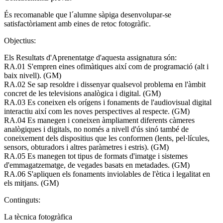
És recomanable que l´alumne sàpiga desenvolupar-se
satisfactòriament amb eines de retoc fotogràfic.
Objectius:
Els Resultats d'Aprenentatge d'aquesta assignatura són:
RA.01 S'empren eines ofimàtiques així com de programació (alt i
baix nivell). (GM)
RA.02 Se sap resoldre i dissenyar qualsevol problema en l'àmbit
concret de les televisions analògica i digital. (GM)
RA.03 Es coneixen els orígens i fonaments de l'audiovisual digital
interactiu així com les noves perspectives al respecte. (GM)
RA.04 Es manegen i coneixen àmpliament diferents càmeres
analògiques i digitals, no només a nivell d'ús sinó també de
coneixement dels dispositius que les conformen (lents, pel·lícules,
sensors, obturadors i altres paràmetres i estris). (GM)
RA.05 Es manegen tot tipus de formats d'imatge i sistemes
d'emmagatzematge, de vegades basats en metadades. (GM)
RA.06 S'apliquen els fonaments inviolables de l'ètica i legalitat en
els mitjans. (GM)
Continguts:
La tècnica fotogràfica