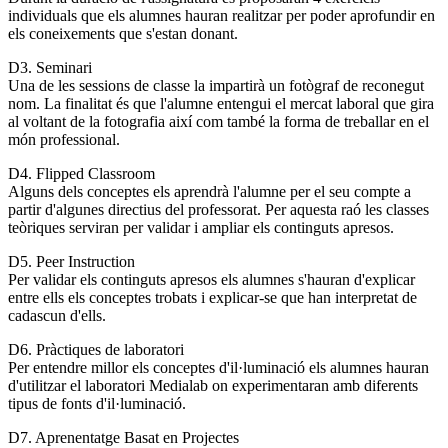
individuals que els alumnes hauran realitzar per poder aprofundir en
els coneixements que s'estan donant.
D3. Seminari
Una de les sessions de classe la impartirà un fotògraf de reconegut
nom. La finalitat és que l'alumne entengui el mercat laboral que gira
al voltant de la fotografia així com també la forma de treballar en el
món professional.
D4. Flipped Classroom
Alguns dels conceptes els aprendrà l'alumne per el seu compte a
partir d'algunes directius del professorat. Per aquesta raó les classes
teòriques serviran per validar i ampliar els continguts apresos.
D5. Peer Instruction
Per validar els continguts apresos els alumnes s'hauran d'explicar
entre ells els conceptes trobats i explicar-se que han interpretat de
cadascun d'ells.
D6. Pràctiques de laboratori
Per entendre millor els conceptes d'il·luminació els alumnes hauran
d'utilitzar el laboratori Medialab on experimentaran amb diferents
tipus de fonts d'il·luminació.
D7. Aprenentatge Basat en Projectes