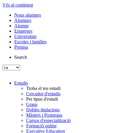
Vés al contingut
Nous alumnes
Alumnes
Alumni
Empreses
Universitats
Escoles i famílies
Premsa
Search
Estudis
Troba el teu estudi
Cercador d'estudis
Per tipus d'estudi
Graus
Dobles titulacions
Màsters i Postgraus
Cursos d'especialització
Formació online
Executive Education