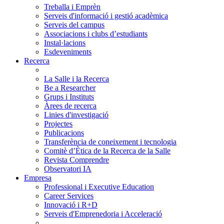
Treballa i Emprèn
Serveis d'informació i gestió acadèmica
Serveis del campus
Associacions i clubs d’estudiants
Instal·lacions
Esdeveniments
Recerca
La Salle i la Recerca
Be a Researcher
Grups i Instituts
Àrees de recerca
Linies d'investigació
Projectes
Publicacions
Transferència de coneixement i tecnologia
Comitè d’Ètica de la Recerca de la Salle
Revista Comprendre
Observatori IA
Empresa
Professional i Executive Education
Career Services
Innovació i R+D
Serveis d'Emprenedoria i Acceleració