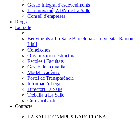
Gestió Integral d'esdeveniments
La innovació, ADN de La Salle
Consell d'empreses
Blogs
La Salle
Benvinguts a La Salle Barcelona - Universitat Ramon
Llull
Coneix-nos
Organització i estructura
Escoles i Facultats
Gestió de la qualitat
Model acadèmic
Portal de Transparència
Informació Legal
Directori La Salle
Treballa a La Salle
Com arribar-hi
Contacte
LA SALLE CAMPUS BARCELONA