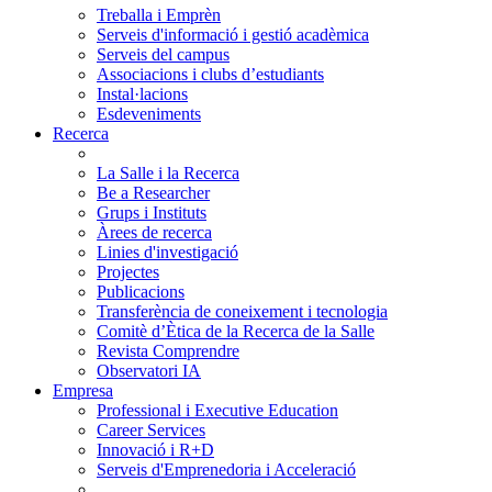
Treballa i Emprèn
Serveis d'informació i gestió acadèmica
Serveis del campus
Associacions i clubs d’estudiants
Instal·lacions
Esdeveniments
Recerca
La Salle i la Recerca
Be a Researcher
Grups i Instituts
Àrees de recerca
Linies d'investigació
Projectes
Publicacions
Transferència de coneixement i tecnologia
Comitè d’Ètica de la Recerca de la Salle
Revista Comprendre
Observatori IA
Empresa
Professional i Executive Education
Career Services
Innovació i R+D
Serveis d'Emprenedoria i Acceleració