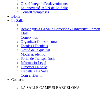
Gestió Integral d'esdeveniments
La innovació, ADN de La Salle
Consell d'empreses
Blogs
La Salle
Benvinguts a La Salle Barcelona - Universitat Ramon
Llull
Coneix-nos
Organització i estructura
Escoles i Facultats
Gestió de la qualitat
Model acadèmic
Portal de Transparència
Informació Legal
Directori La Salle
Treballa a La Salle
Com arribar-hi
Contacte
LA SALLE CAMPUS BARCELONA