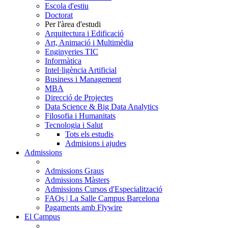
Escola d'estiu
Doctorat
Per l'àrea d'estudi
Arquitectura i Edificació
Art, Animació i Multimèdia
Enginyeries TIC
Informàtica
Intel·ligència Artificial
Business i Management
MBA
Direcció de Projectes
Data Science & Big Data Analytics
Filosofia i Humanitats
Tecnologia i Salut
Tots els estudis
Admisions i ajudes
Admissions
Admissions Graus
Admissions Màsters
Admissions Cursos d'Especialització
FAQs | La Salle Campus Barcelona
Pagaments amb Flywire
El Campus