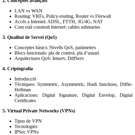
2. Conceptes avançats
LAN vs WAN
Routing: VRFs, Policy-routing, Router vs Firewall
Accés a Internet: ADSL, FTTH, 3G/4G, NAT
Com està construït Internet: cables submarins
3. Qualitat de Servei (QoS)
Conceptes bàsics: Nivells QoS, paràmetres
Blocs funcionals: pla de control, pla d’usuari
Arquitectures QoS: Intserv, DiffServ
4. Criptografía
Introducció
Tècniques: Symmetric, Asymmetric, Hash functions, Diffie-
Hellman
Aplicacions: Digital Signature, Digital Envelop, Digital
Certificates
5. Virtual Private Networks (VPNs)
Tipus de VPN
Tecnologies
IPSec VPNs