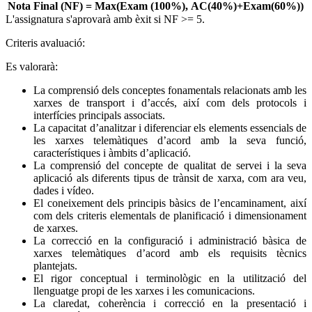
Nota Final (NF) = Max(Exam (100%), AC(40%)+Exam(60%))
L'assignatura s'aprovarà amb èxit si NF >= 5.
Criteris avaluació:
Es valorarà:
La comprensió dels conceptes fonamentals relacionats amb les
xarxes de transport i d’accés, així com dels protocols i
interfícies principals associats.
La capacitat d’analitzar i diferenciar els elements essencials de
les xarxes telemàtiques d’acord amb la seva funció,
característiques i àmbits d’aplicació.
La comprensió del concepte de qualitat de servei i la seva
aplicació als diferents tipus de trànsit de xarxa, com ara veu,
dades i vídeo.
El coneixement dels principis bàsics de l’encaminament, així
com dels criteris elementals de planificació i dimensionament
de xarxes.
La correcció en la configuració i administració bàsica de
xarxes telemàtiques d’acord amb els requisits tècnics
plantejats.
El rigor conceptual i terminològic en la utilització del
llenguatge propi de les xarxes i les comunicacions.
La claredat, coherència i correcció en la presentació i