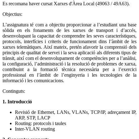
Es recomana haver cursat Xarxes d'Àrea Local (49063 / 49A63).
Objectius:
L’assignatura té com a objectiu proporcionar a l’estudiant una base
sòlida en els fonaments de les xarxes de transport i d’accés,
desenvolupant la capacitat de comprendre les seves característiques,
protocols, interfícies i criteris de funcionament dins l’àmbit de les
xarxes telemàtiques. Així mateix, pretén afavorir la comprensió dels
principis de qualitat de servei i la seva aplicació als diferents tipus de
trànsit, així com el desenvolupament de competències per a l’anàlisi,
la configuració, l’administració i la resolució de problemes de xarxa,
contribuint a la formació tècnica necessària per a l’exercici
professional en l’àmbit de l’enginyeria i les tecnologies de la
informació i les comunicacions.
Continguts:
1. Introducció
Revisió de Ethernet, LANs, VLANs, TCP/IP, adreçament IP,
ARP, STP, LACP
Routing: protocols i taules
Inter-VLAN routing