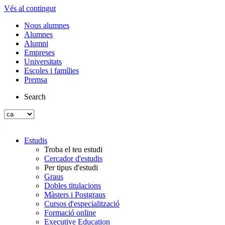
Vés al contingut
Nous alumnes
Alumnes
Alumni
Empreses
Universitats
Escoles i famílies
Premsa
Search
Estudis
Troba el teu estudi
Cercador d'estudis
Per tipus d'estudi
Graus
Dobles titulacions
Màsters i Postgraus
Cursos d'especialització
Formació online
Executive Education