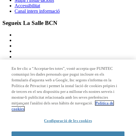
Mapa i instal·lacions
Accessibilitat
Canal intern informació
Segueix La Salle BCN
En fer clic a “Acceptar-les totes”, vostè accepta que FUNITEC
comuniqui les dades personals que pugui incloure en els
Membre de
formularis d'aquesta web a Google, Inc segons s'informa en la
Política de Privacitat i permet la instal·lació de cookies pròpies i
de tercers en el seu dispositiu per a millorar els nostres serveis i
mostrar-li publicitat relacionada amb les seves preferències
Acreditacions
mitjançant l'anàlisi dels seus hàbits de navegació.
Política de
cookies
© 2026 La Salle Campus Barcelona - URL |
Avís legal
|
Política de
Configuració de les cookies
privacitat
|
Política de cookies