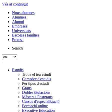
Vés al contingut
Nous alumnes
Alumnes
Alumni
Empreses
Universitats
Escoles i famílies
Premsa
Search
Estudis
Troba el teu estudi
Cercador d'estudis
Per tipus d'estudi
Graus
Dobles titulacions
Màsters i Postgraus
Cursos d'especialització
Formació online
Executive Education