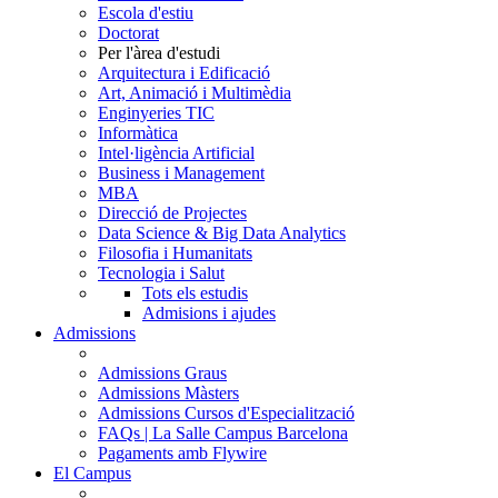
Escola d'estiu
Doctorat
Per l'àrea d'estudi
Arquitectura i Edificació
Art, Animació i Multimèdia
Enginyeries TIC
Informàtica
Intel·ligència Artificial
Business i Management
MBA
Direcció de Projectes
Data Science & Big Data Analytics
Filosofia i Humanitats
Tecnologia i Salut
Tots els estudis
Admisions i ajudes
Admissions
Admissions Graus
Admissions Màsters
Admissions Cursos d'Especialització
FAQs | La Salle Campus Barcelona
Pagaments amb Flywire
El Campus