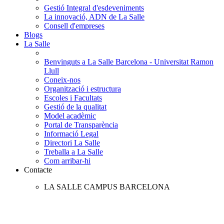
Gestió Integral d'esdeveniments
La innovació, ADN de La Salle
Consell d'empreses
Blogs
La Salle
Benvinguts a La Salle Barcelona - Universitat Ramon
Llull
Coneix-nos
Organització i estructura
Escoles i Facultats
Gestió de la qualitat
Model acadèmic
Portal de Transparència
Informació Legal
Directori La Salle
Treballa a La Salle
Com arribar-hi
Contacte
LA SALLE CAMPUS BARCELONA