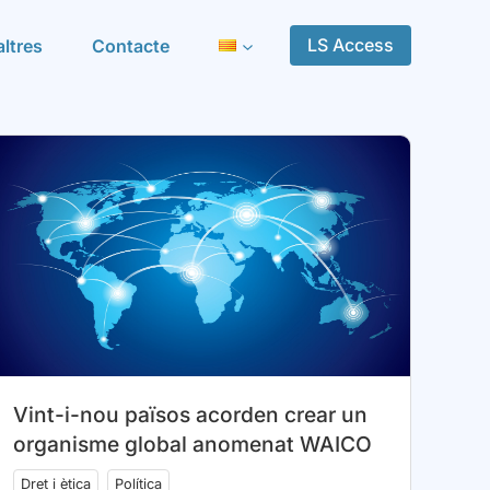
LS Access
ltres
Contacte
Vint-i-nou països acorden crear un
organisme global anomenat WAICO
Dret i ètica
Política