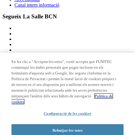
Canal intern informació
Segueix La Salle BCN
En fer clic a “Acceptar-les totes”, vostè accepta que FUNITEC
comuniqui les dades personals que pugui incloure en els
Membre de
formularis d'aquesta web a Google, Inc segons s'informa en la
Política de Privacitat i permet la instal·lació de cookies pròpies i
de tercers en el seu dispositiu per a millorar els nostres serveis i
mostrar-li publicitat relacionada amb les seves preferències
Acreditacions
mitjançant l'anàlisi dels seus hàbits de navegació.
Política de
cookies
© 2026 La Salle Campus Barcelona - URL |
Avís legal
|
Política de
Configuració de les cookies
privacitat
|
Política de cookies
Formulari de cerca
Rebutjar-les totes