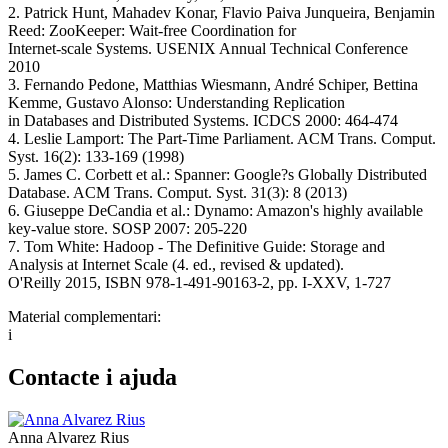
2. Patrick Hunt, Mahadev Konar, Flavio Paiva Junqueira, Benjamin
Reed: ZooKeeper: Wait-free Coordination for
Internet-scale Systems. USENIX Annual Technical Conference
2010
3. Fernando Pedone, Matthias Wiesmann, André Schiper, Bettina
Kemme, Gustavo Alonso: Understanding Replication
in Databases and Distributed Systems. ICDCS 2000: 464-474
4. Leslie Lamport: The Part-Time Parliament. ACM Trans. Comput.
Syst. 16(2): 133-169 (1998)
5. James C. Corbett et al.: Spanner: Google?s Globally Distributed
Database. ACM Trans. Comput. Syst. 31(3): 8 (2013)
6. Giuseppe DeCandia et al.: Dynamo: Amazon's highly available
key-value store. SOSP 2007: 205-220
7. Tom White: Hadoop - The Definitive Guide: Storage and
Analysis at Internet Scale (4. ed., revised & updated).
O'Reilly 2015, ISBN 978-1-491-90163-2, pp. I-XXV, 1-727
Material complementari:
i
Contacte i ajuda
Anna Alvarez Rius