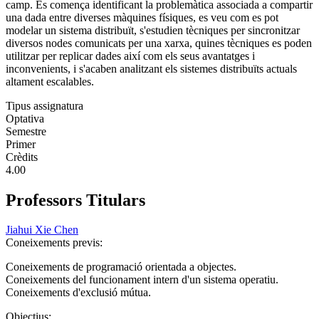
camp. Es comença identificant la problemàtica associada a compartir
una dada entre diverses màquines físiques, es veu com es pot
modelar un sistema distribuït, s'estudien tècniques per sincronitzar
diversos nodes comunicats per una xarxa, quines tècniques es poden
utilitzar per replicar dades així com els seus avantatges i
inconvenients, i s'acaben analitzant els sistemes distribuïts actuals
altament escalables.
Tipus assignatura
Optativa
Semestre
Primer
Crèdits
4.00
Professors Titulars
Jiahui Xie Chen
Coneixements previs:
Coneixements de programació orientada a objectes.
Coneixements del funcionament intern d'un sistema operatiu.
Coneixements d'exclusió mútua.
Objectius: