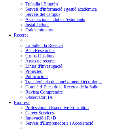
Treballa i Emprèn
Serveis d'informació i gestió acadèmica
Serveis del campus
Associacions i clubs d’estudiants
Instal·lacions
Esdeveniments
Recerca
La Salle i la Recerca
Be a Researcher
Grups i Instituts
Àrees de recerca
Linies d'investigació
Projectes
Publicacions
Transferència de coneixement i tecnologia
Comitè d’Ètica de la Recerca de la Salle
Revista Comprendre
Observatori IA
Empresa
Professional i Executive Education
Career Services
Innovació i R+D
Serveis d'Emprenedoria i Acceleració