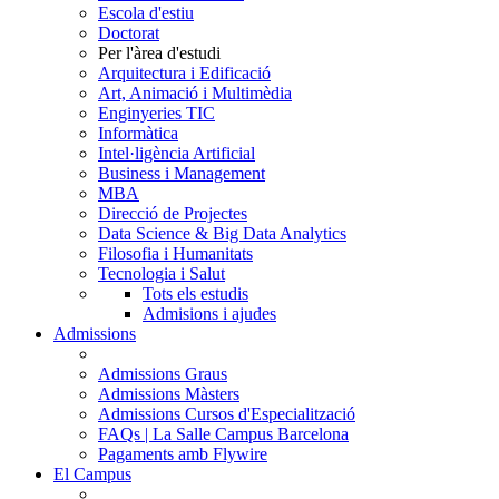
Escola d'estiu
Doctorat
Per l'àrea d'estudi
Arquitectura i Edificació
Art, Animació i Multimèdia
Enginyeries TIC
Informàtica
Intel·ligència Artificial
Business i Management
MBA
Direcció de Projectes
Data Science & Big Data Analytics
Filosofia i Humanitats
Tecnologia i Salut
Tots els estudis
Admisions i ajudes
Admissions
Admissions Graus
Admissions Màsters
Admissions Cursos d'Especialització
FAQs | La Salle Campus Barcelona
Pagaments amb Flywire
El Campus