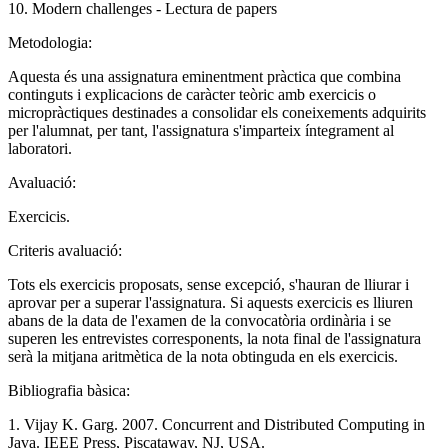
10. Modern challenges - Lectura de papers
Metodologia:
Aquesta és una assignatura eminentment pràctica que combina
continguts i explicacions de caràcter teòric amb exercicis o
micropràctiques destinades a consolidar els coneixements adquirits
per l'alumnat, per tant, l'assignatura s'imparteix íntegrament al
laboratori.
Avaluació:
Exercicis.
Criteris avaluació:
Tots els exercicis proposats, sense excepció, s'hauran de lliurar i
aprovar per a superar l'assignatura. Si aquests exercicis es lliuren
abans de la data de l'examen de la convocatòria ordinària i se
superen les entrevistes corresponents, la nota final de l'assignatura
serà la mitjana aritmètica de la nota obtinguda en els exercicis.
Bibliografia bàsica:
1. Vijay K. Garg. 2007. Concurrent and Distributed Computing in
Java. IEEE Press, Piscataway, NJ, USA.