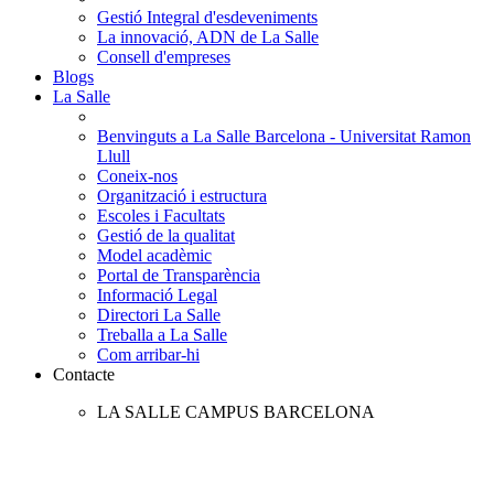
Gestió Integral d'esdeveniments
La innovació, ADN de La Salle
Consell d'empreses
Blogs
La Salle
Benvinguts a La Salle Barcelona - Universitat Ramon
Llull
Coneix-nos
Organització i estructura
Escoles i Facultats
Gestió de la qualitat
Model acadèmic
Portal de Transparència
Informació Legal
Directori La Salle
Treballa a La Salle
Com arribar-hi
Contacte
LA SALLE CAMPUS BARCELONA