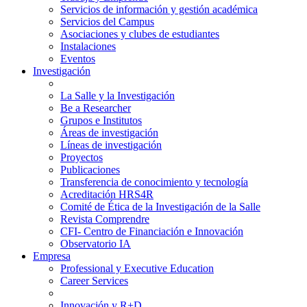
Servicios de información y gestión académica
Servicios del Campus
Asociaciones y clubes de estudiantes
Instalaciones
Eventos
Investigación
La Salle y la Investigación
Be a Researcher
Grupos e Institutos
Áreas de investigación
Líneas de investigación
Proyectos
Publicaciones
Transferencia de conocimiento y tecnología
Acreditación HRS4R
Comité de Ética de la Investigación de la Salle
Revista Comprendre
CFI- Centro de Financiación e Innovación
Observatorio IA
Empresa
Professional y Executive Education
Career Services
Innovación y R+D