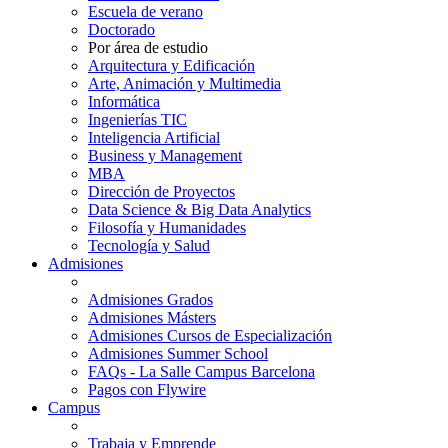
Escuela de verano
Doctorado
Por área de estudio
Arquitectura y Edificación
Arte, Animación y Multimedia
Informática
Ingenierías TIC
Inteligencia Artificial
Business y Management
MBA
Dirección de Proyectos
Data Science & Big Data Analytics
Filosofía y Humanidades
Tecnología y Salud
Admisiones
Admisiones Grados
Admisiones Másters
Admisiones Cursos de Especialización
Admisiones Summer School
FAQs - La Salle Campus Barcelona
Pagos con Flywire
Campus
Trabaja y Emprende