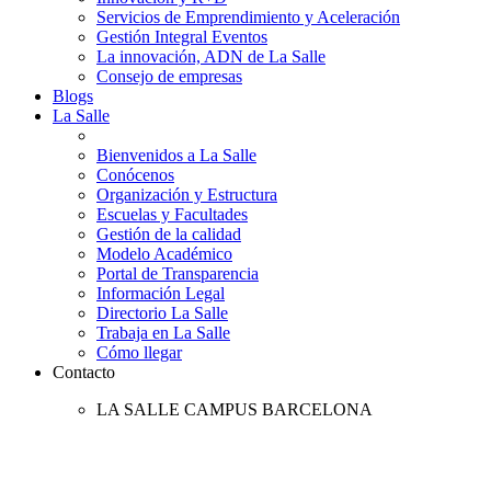
Servicios de Emprendimiento y Aceleración
Gestión Integral Eventos
La innovación, ADN de La Salle
Consejo de empresas
Blogs
La Salle
Bienvenidos a La Salle
Conócenos
Organización y Estructura
Escuelas y Facultades
Gestión de la calidad
Modelo Académico
Portal de Transparencia
Información Legal
Directorio La Salle
Trabaja en La Salle
Cómo llegar
Contacto
LA SALLE CAMPUS BARCELONA