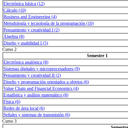
Electrónica básica (12)
Cálculo (10)
Business and Engineering (4)
Metodología y tecnología de la programación (10)
Pensamiento y creatividad I (2)
Álgebra (8)
Diseño y usabilidad I (5)
Curso 2
Semestre 1
Electrónica analógica (8)
Sistemas digitales y microprocesadores (9)
Pensamiento y creatividad II (2)
Diseño y programación orientados a objetos (6)
Value Chain and Financial Economics (4)
Estadística y análisis matemático (8)
Física (6)
Redes de área local (6)
Señales y sistemas de transmisión (6)
Curso 3
Semestre