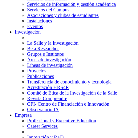
Servicios de información y gestión académica
Servicios del Campus
Asociaciones y clubes de estudiantes
Instalaciones
Eventos
Investigación
La Salle y la Investigación
Be a Researcher
Grupos e Institutos
Áreas de investigación
Líneas de investigación
Proyectos
Publicaciones
Transferencia de conocimiento y tecnología
Acreditación HRS4R
Comité de Ética de la Investigación de la Salle
Revista Comprendre
CFI- Centro de Financiación e Innovación
Observatorio IA
Empresa
Professional y Executive Education
Career Services
Innovación y R+D