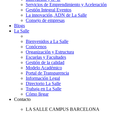
Servicios de Emprendimiento y Aceleración
Gestión Integral Eventos
La innovación, ADN de La Salle
Consejo de empresas
Blogs
La Salle
Bienvenidos a La Salle
Conócenos
Organización y Estructura
Escuelas y Facultades
Gestión de la calidad
Modelo Académico
Portal de Transparencia
Información Legal
Directorio La Salle
Trabaja en La Salle
Cómo llegar
Contacto
LA SALLE CAMPUS BARCELONA