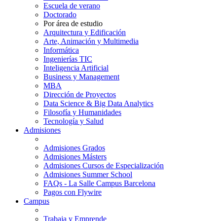
Escuela de verano
Doctorado
Por área de estudio
Arquitectura y Edificación
Arte, Animación y Multimedia
Informática
Ingenierías TIC
Inteligencia Artificial
Business y Management
MBA
Dirección de Proyectos
Data Science & Big Data Analytics
Filosofía y Humanidades
Tecnología y Salud
Admisiones
Admisiones Grados
Admisiones Másters
Admisiones Cursos de Especialización
Admisiones Summer School
FAQs - La Salle Campus Barcelona
Pagos con Flywire
Campus
Trabaja y Emprende