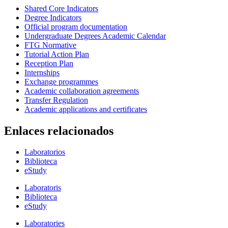
Shared Core Indicators
Degree Indicators
Official program documentation
Undergraduate Degrees Academic Calendar
FTG Normative
Tutorial Action Plan
Reception Plan
Internships
Exchange programmes
Academic collaboration agreements
Transfer Regulation
Academic applications and certificates
Enlaces relacionados
Laboratorios
Biblioteca
eStudy
Laboratoris
Biblioteca
eStudy
Laboratories