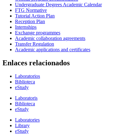
Undergraduate Degrees Academic Calendar
FTG Normative
Tutorial Action Plan
Reception Plan
Internships
Exchange programmes
Academic collaboration agreements
Transfer Regulation
Academic applications and certificates
Enlaces relacionados
Laboratorios
Biblioteca
eStudy
Laboratoris
Biblioteca
eStudy
Laboratories
Library
eStudy