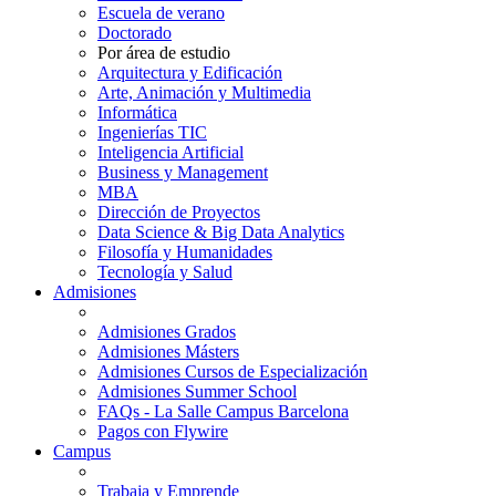
Escuela de verano
Doctorado
Por área de estudio
Arquitectura y Edificación
Arte, Animación y Multimedia
Informática
Ingenierías TIC
Inteligencia Artificial
Business y Management
MBA
Dirección de Proyectos
Data Science & Big Data Analytics
Filosofía y Humanidades
Tecnología y Salud
Admisiones
Admisiones Grados
Admisiones Másters
Admisiones Cursos de Especialización
Admisiones Summer School
FAQs - La Salle Campus Barcelona
Pagos con Flywire
Campus
Trabaja y Emprende