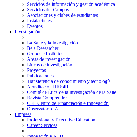
Servicios de información y gestión académica
Servicios del Campus
Asociaciones y clubes de estudiantes
Instalaciones
Eventos
Investigación
La Salle y la Investigación
Be a Researcher
Grupos e Institutos
Áreas de investigación
Líneas de investigación
Proyectos
Publicaciones
Transferencia de conocimiento y tecnología
Acreditación HRS4R
Comité de Ética de la Investigación de la Salle
Revista Comprendre
CFI- Centro de Financiación e Innovación
Observatorio IA
Empresa
Professional y Executive Education
Career Services
Innovación y R+D