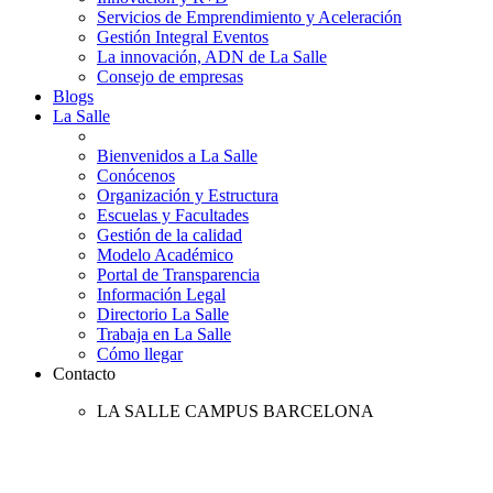
Servicios de Emprendimiento y Aceleración
Gestión Integral Eventos
La innovación, ADN de La Salle
Consejo de empresas
Blogs
La Salle
Bienvenidos a La Salle
Conócenos
Organización y Estructura
Escuelas y Facultades
Gestión de la calidad
Modelo Académico
Portal de Transparencia
Información Legal
Directorio La Salle
Trabaja en La Salle
Cómo llegar
Contacto
LA SALLE CAMPUS BARCELONA