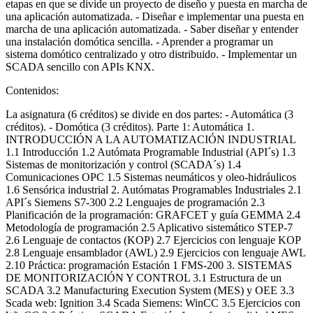
etapas en que se divide un proyecto de diseño y puesta en marcha de
una aplicación automatizada. - Diseñar e implementar una puesta en
marcha de una aplicación automatizada. - Saber diseñar y entender
una instalación domótica sencilla. - Aprender a programar un
sistema domótico centralizado y otro distribuido. - Implementar un
SCADA sencillo con APIs KNX.
Contenidos:
La asignatura (6 créditos) se divide en dos partes: - Automática (3
créditos). - Domótica (3 créditos). Parte 1: Automática 1.
INTRODUCCIÓN A LA AUTOMATIZACIÓN INDUSTRIAL
1.1 Introducción 1.2 Autómata Programable Industrial (API´s) 1.3
Sistemas de monitorización y control (SCADA´s) 1.4
Comunicaciones OPC 1.5 Sistemas neumáticos y oleo-hidráulicos
1.6 Sensórica industrial 2. Autómatas Programables Industriales 2.1
API´s Siemens S7-300 2.2 Lenguajes de programación 2.3
Planificación de la programación: GRAFCET y guía GEMMA 2.4
Metodología de programación 2.5 Aplicativo sistemático STEP-7
2.6 Lenguaje de contactos (KOP) 2.7 Ejercicios con lenguaje KOP
2.8 Lenguaje ensamblador (AWL) 2.9 Ejercicios con lenguaje AWL
2.10 Práctica: programación Estación 1 FMS-200 3. SISTEMAS
DE MONITORIZACIÓN Y CONTROL 3.1 Estructura de un
SCADA 3.2 Manufacturing Execution System (MES) y OEE 3.3
Scada web: Ignition 3.4 Scada Siemens: WinCC 3.5 Ejercicios con