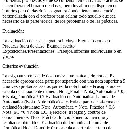
problemas propuestos y que se comentan en clase. Las prácticas se
hacen fuera del horario de clases, pero los alumnos disponen de
horarios para dudas de la asignatura donde tienen una atención
personalizada con el profesor para aclarar todo aquello que sea
necesario de la parte teórica, de los problemas o de las prácticas.
Evaluación:
La evaluación de esta asignatura incluye: Ejercicios en clase.
Practicas fuera de clase. Examen escrito.
Exposiciones/Presentaciones. Trabajos/Informes individuales o en
grupo.
Criterios evaluación:
La asignatura consta de dos partes: automática y domótica. Es
necesario aprobar cada parte por separado con una nota superior a 5.
Una vez aprobadas las dos partes, la nota final de la asignatura se
calcula de la siguiente manera: Nota_Final = Nota_Automática * 0,5
+ Nota_Domótica *0,5 Evaluación de Automática: La nota de
Automática (Nota_Automática) se calcula a partir del sistema de
evaluación siguiente: Nota_Automática = Nota_Práctica * 0,6 +
Nota_EC *0,4 Nota_EC: ejercicios, trabajos y control de
conocimientos. Nota_Práctica: funcionamiento, memoria y
resultados obtenidos. Evaluación de Domótica: La nota de
Domótica (Nota_Domótica) se calcula a partir del sistema de