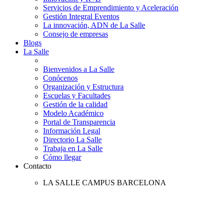
Servicios de Emprendimiento y Aceleración
Gestión Integral Eventos
La innovación, ADN de La Salle
Consejo de empresas
Blogs
La Salle
Bienvenidos a La Salle
Conócenos
Organización y Estructura
Escuelas y Facultades
Gestión de la calidad
Modelo Académico
Portal de Transparencia
Información Legal
Directorio La Salle
Trabaja en La Salle
Cómo llegar
Contacto
LA SALLE CAMPUS BARCELONA