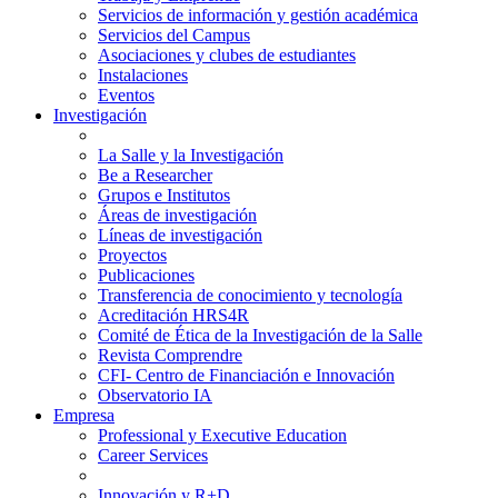
Servicios de información y gestión académica
Servicios del Campus
Asociaciones y clubes de estudiantes
Instalaciones
Eventos
Investigación
La Salle y la Investigación
Be a Researcher
Grupos e Institutos
Áreas de investigación
Líneas de investigación
Proyectos
Publicaciones
Transferencia de conocimiento y tecnología
Acreditación HRS4R
Comité de Ética de la Investigación de la Salle
Revista Comprendre
CFI- Centro de Financiación e Innovación
Observatorio IA
Empresa
Professional y Executive Education
Career Services
Innovación y R+D