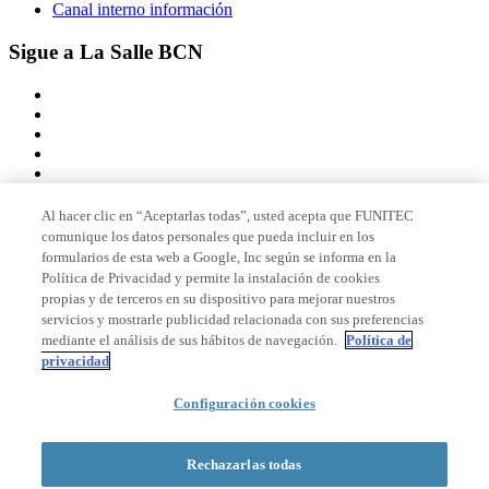
Canal interno información
Sigue a La Salle BCN
Al hacer clic en “Aceptarlas todas”, usted acepta que FUNITEC
comunique los datos personales que pueda incluir en los
Miembro de
formularios de esta web a Google, Inc según se informa en la
Política de Privacidad y permite la instalación de cookies
propias y de terceros en su dispositivo para mejorar nuestros
servicios y mostrarle publicidad relacionada con sus preferencias
Acreditaciones
mediante el análisis de sus hábitos de navegación.
Política de
privacidad
© 2026 La Salle Campus Barcelona - URL |
Aviso legal
|
Política de
Configuración cookies
privacidad
|
Política de cookies
Formulario de búsqueda
Rechazarlas todas