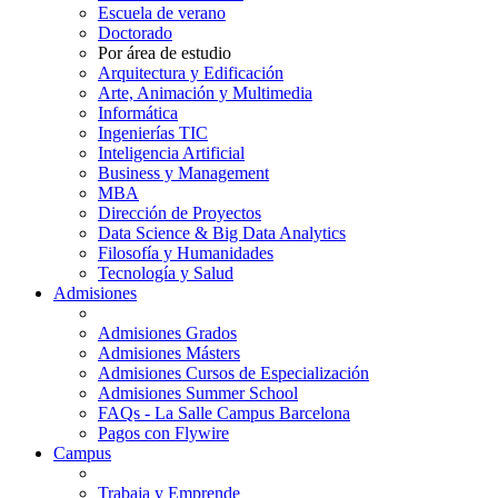
Escuela de verano
Doctorado
Por área de estudio
Arquitectura y Edificación
Arte, Animación y Multimedia
Informática
Ingenierías TIC
Inteligencia Artificial
Business y Management
MBA
Dirección de Proyectos
Data Science & Big Data Analytics
Filosofía y Humanidades
Tecnología y Salud
Admisiones
Admisiones Grados
Admisiones Másters
Admisiones Cursos de Especialización
Admisiones Summer School
FAQs - La Salle Campus Barcelona
Pagos con Flywire
Campus
Trabaja y Emprende