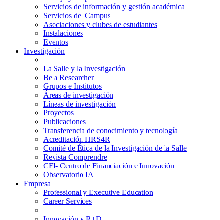
Servicios de información y gestión académica
Servicios del Campus
Asociaciones y clubes de estudiantes
Instalaciones
Eventos
Investigación
La Salle y la Investigación
Be a Researcher
Grupos e Institutos
Áreas de investigación
Líneas de investigación
Proyectos
Publicaciones
Transferencia de conocimiento y tecnología
Acreditación HRS4R
Comité de Ética de la Investigación de la Salle
Revista Comprendre
CFI- Centro de Financiación e Innovación
Observatorio IA
Empresa
Professional y Executive Education
Career Services
Innovación y R+D