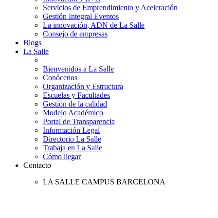
Servicios de Emprendimiento y Aceleración
Gestión Integral Eventos
La innovación, ADN de La Salle
Consejo de empresas
Blogs
La Salle
Bienvenidos a La Salle
Conócenos
Organización y Estructura
Escuelas y Facultades
Gestión de la calidad
Modelo Académico
Portal de Transparencia
Información Legal
Directorio La Salle
Trabaja en La Salle
Cómo llegar
Contacto
LA SALLE CAMPUS BARCELONA