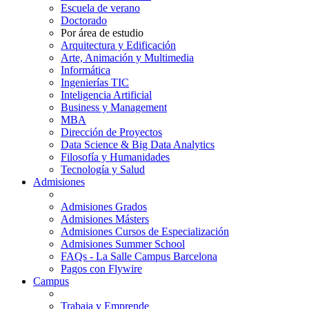
Escuela de verano
Doctorado
Por área de estudio
Arquitectura y Edificación
Arte, Animación y Multimedia
Informática
Ingenierías TIC
Inteligencia Artificial
Business y Management
MBA
Dirección de Proyectos
Data Science & Big Data Analytics
Filosofía y Humanidades
Tecnología y Salud
Admisiones
Admisiones Grados
Admisiones Másters
Admisiones Cursos de Especialización
Admisiones Summer School
FAQs - La Salle Campus Barcelona
Pagos con Flywire
Campus
Trabaja y Emprende