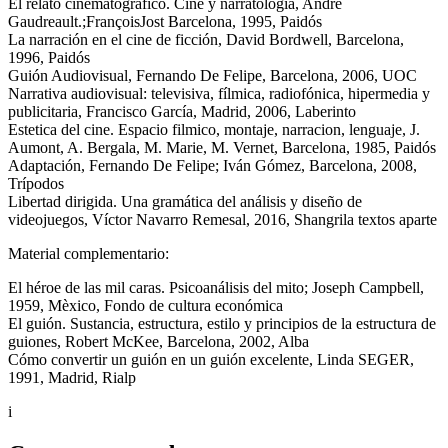
El relato cinematográfico. Cine y narratología, André
Gaudreault.;FrançoisJost Barcelona, 1995, Paidós
La narración en el cine de ficción, David Bordwell, Barcelona,
1996, Paidós
Guión Audiovisual, Fernando De Felipe, Barcelona, 2006, UOC
Narrativa audiovisual: televisiva, fílmica, radiofónica, hipermedia y
publicitaria, Francisco García, Madrid, 2006, Laberinto
Estetica del cine. Espacio filmico, montaje, narracion, lenguaje, J.
Aumont, A. Bergala, M. Marie, M. Vernet, Barcelona, 1985, Paidós
Adaptación, Fernando De Felipe; Iván Gómez, Barcelona, 2008,
Trípodos
Libertad dirigida. Una gramática del análisis y diseño de
videojuegos, Víctor Navarro Remesal, 2016, Shangrila textos aparte
Material complementario:
El héroe de las mil caras. Psicoanálisis del mito; Joseph Campbell,
1959, Mèxico, Fondo de cultura económica
El guión. Sustancia, estructura, estilo y principios de la estructura de
guiones, Robert McKee, Barcelona, 2002, Alba
Cómo convertir un guión en un guión excelente, Linda SEGER,
1991, Madrid, Rialp
i