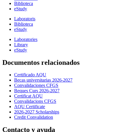
Biblioteca
eStudy
Laboratoris
Biblioteca
eStudy
Laboratories
Library
eStudy
Documentos relacionados
Certificado AQU
Becas universitarias 2026-2027
Convalidaciones CFGS
Beques Curs 2026-2027
Certificat AQU
Convalidacions CFGS
AQU Certificate
2026-2027 Scholarships
Credit Convalidation
Contacto y ayuda