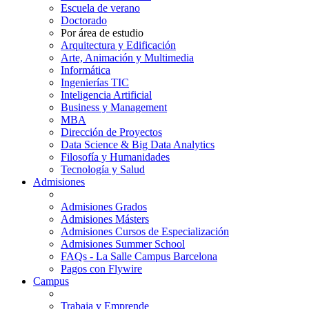
Escuela de verano
Doctorado
Por área de estudio
Arquitectura y Edificación
Arte, Animación y Multimedia
Informática
Ingenierías TIC
Inteligencia Artificial
Business y Management
MBA
Dirección de Proyectos
Data Science & Big Data Analytics
Filosofía y Humanidades
Tecnología y Salud
Admisiones
Admisiones Grados
Admisiones Másters
Admisiones Cursos de Especialización
Admisiones Summer School
FAQs - La Salle Campus Barcelona
Pagos con Flywire
Campus
Trabaja y Emprende