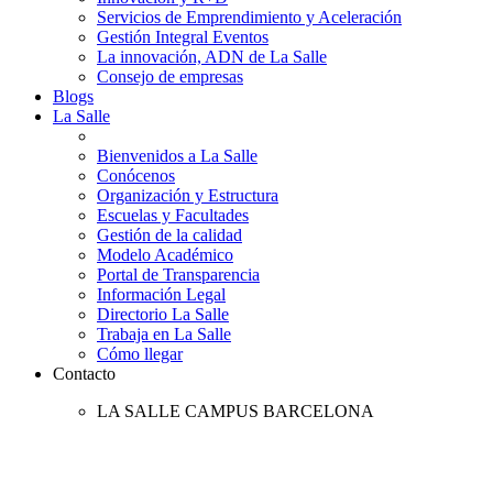
Servicios de Emprendimiento y Aceleración
Gestión Integral Eventos
La innovación, ADN de La Salle
Consejo de empresas
Blogs
La Salle
Bienvenidos a La Salle
Conócenos
Organización y Estructura
Escuelas y Facultades
Gestión de la calidad
Modelo Académico
Portal de Transparencia
Información Legal
Directorio La Salle
Trabaja en La Salle
Cómo llegar
Contacto
LA SALLE CAMPUS BARCELONA