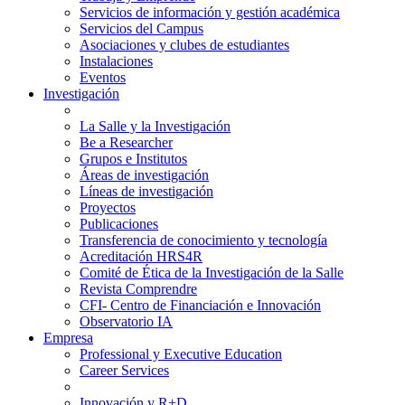
Servicios de información y gestión académica
Servicios del Campus
Asociaciones y clubes de estudiantes
Instalaciones
Eventos
Investigación
La Salle y la Investigación
Be a Researcher
Grupos e Institutos
Áreas de investigación
Líneas de investigación
Proyectos
Publicaciones
Transferencia de conocimiento y tecnología
Acreditación HRS4R
Comité de Ética de la Investigación de la Salle
Revista Comprendre
CFI- Centro de Financiación e Innovación
Observatorio IA
Empresa
Professional y Executive Education
Career Services
Innovación y R+D