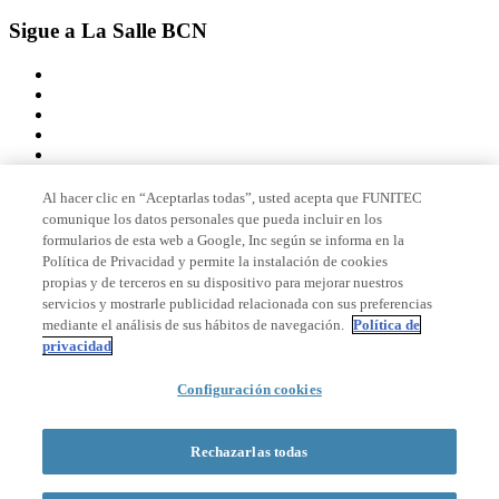
Sigue a La Salle BCN
Al hacer clic en “Aceptarlas todas”, usted acepta que FUNITEC
comunique los datos personales que pueda incluir en los
Miembro de
formularios de esta web a Google, Inc según se informa en la
Política de Privacidad y permite la instalación de cookies
propias y de terceros en su dispositivo para mejorar nuestros
servicios y mostrarle publicidad relacionada con sus preferencias
Acreditaciones
mediante el análisis de sus hábitos de navegación.
Política de
privacidad
© 2026 La Salle Campus Barcelona - URL |
Aviso legal
|
Política de
Configuración cookies
privacidad
|
Política de cookies
Formulario de búsqueda
Rechazarlas todas