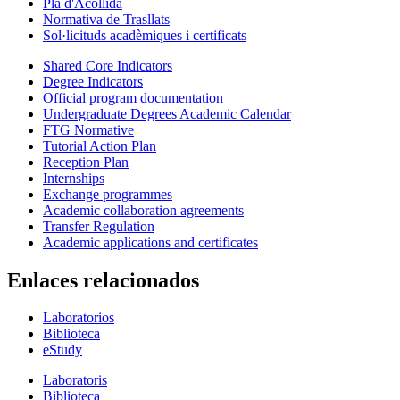
Pla d'Acollida
Normativa de Trasllats
Sol·licituds acadèmiques i certificats
Shared Core Indicators
Degree Indicators
Official program documentation
Undergraduate Degrees Academic Calendar
FTG Normative
Tutorial Action Plan
Reception Plan
Internships
Exchange programmes
Academic collaboration agreements
Transfer Regulation
Academic applications and certificates
Enlaces relacionados
Laboratorios
Biblioteca
eStudy
Laboratoris
Biblioteca