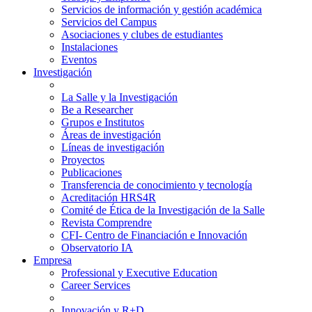
Servicios de información y gestión académica
Servicios del Campus
Asociaciones y clubes de estudiantes
Instalaciones
Eventos
Investigación
La Salle y la Investigación
Be a Researcher
Grupos e Institutos
Áreas de investigación
Líneas de investigación
Proyectos
Publicaciones
Transferencia de conocimiento y tecnología
Acreditación HRS4R
Comité de Ética de la Investigación de la Salle
Revista Comprendre
CFI- Centro de Financiación e Innovación
Observatorio IA
Empresa
Professional y Executive Education
Career Services
Innovación y R+D