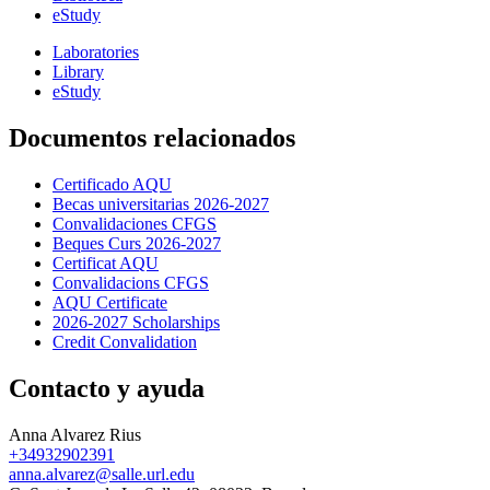
eStudy
Laboratories
Library
eStudy
Documentos relacionados
Certificado AQU
Becas universitarias 2026-2027
Convalidaciones CFGS
Beques Curs 2026-2027
Certificat AQU
Convalidacions CFGS
AQU Certificate
2026-2027 Scholarships
Credit Convalidation
Contacto y ayuda
Anna Alvarez Rius
+34932902391
anna.alvarez@salle.url.edu