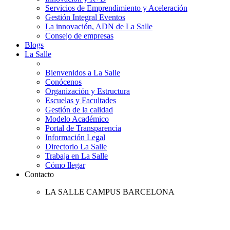
Servicios de Emprendimiento y Aceleración
Gestión Integral Eventos
La innovación, ADN de La Salle
Consejo de empresas
Blogs
La Salle
Bienvenidos a La Salle
Conócenos
Organización y Estructura
Escuelas y Facultades
Gestión de la calidad
Modelo Académico
Portal de Transparencia
Información Legal
Directorio La Salle
Trabaja en La Salle
Cómo llegar
Contacto
LA SALLE CAMPUS BARCELONA