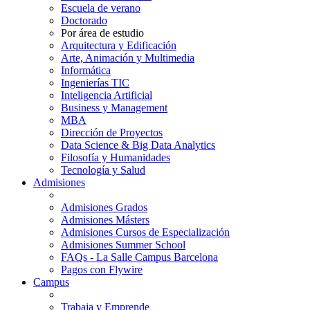
Escuela de verano
Doctorado
Por área de estudio
Arquitectura y Edificación
Arte, Animación y Multimedia
Informática
Ingenierías TIC
Inteligencia Artificial
Business y Management
MBA
Dirección de Proyectos
Data Science & Big Data Analytics
Filosofía y Humanidades
Tecnología y Salud
Admisiones
Admisiones Grados
Admisiones Másters
Admisiones Cursos de Especialización
Admisiones Summer School
FAQs - La Salle Campus Barcelona
Pagos con Flywire
Campus
Trabaja y Emprende