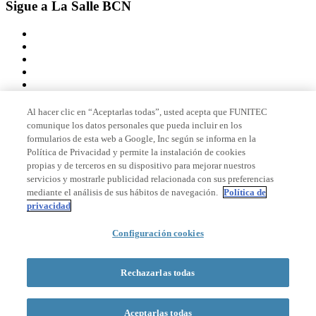
Sigue a La Salle BCN
Al hacer clic en “Aceptarlas todas”, usted acepta que FUNITEC
comunique los datos personales que pueda incluir en los
Miembro de
formularios de esta web a Google, Inc según se informa en la
Política de Privacidad y permite la instalación de cookies
propias y de terceros en su dispositivo para mejorar nuestros
servicios y mostrarle publicidad relacionada con sus preferencias
Acreditaciones
mediante el análisis de sus hábitos de navegación.
Política de
privacidad
© 2026 La Salle Campus Barcelona - URL |
Aviso legal
|
Política de
Configuración cookies
privacidad
|
Política de cookies
Formulario de búsqueda
Rechazarlas todas
Aceptarlas todas