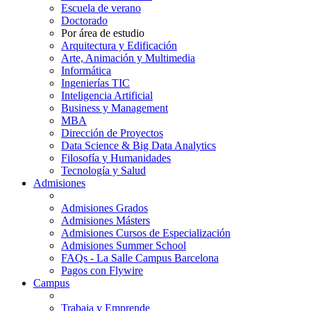
Escuela de verano
Doctorado
Por área de estudio
Arquitectura y Edificación
Arte, Animación y Multimedia
Informática
Ingenierías TIC
Inteligencia Artificial
Business y Management
MBA
Dirección de Proyectos
Data Science & Big Data Analytics
Filosofía y Humanidades
Tecnología y Salud
Admisiones
Admisiones Grados
Admisiones Másters
Admisiones Cursos de Especialización
Admisiones Summer School
FAQs - La Salle Campus Barcelona
Pagos con Flywire
Campus
Trabaja y Emprende