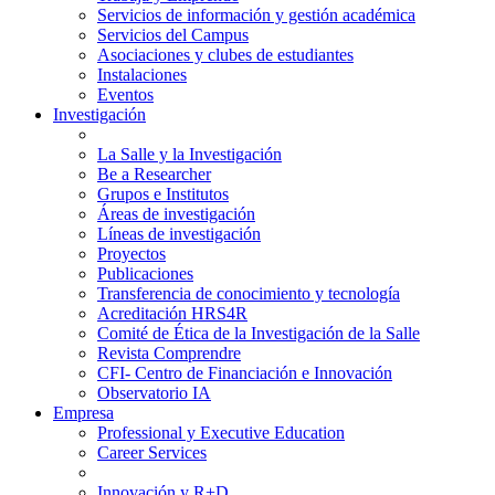
Servicios de información y gestión académica
Servicios del Campus
Asociaciones y clubes de estudiantes
Instalaciones
Eventos
Investigación
La Salle y la Investigación
Be a Researcher
Grupos e Institutos
Áreas de investigación
Líneas de investigación
Proyectos
Publicaciones
Transferencia de conocimiento y tecnología
Acreditación HRS4R
Comité de Ética de la Investigación de la Salle
Revista Comprendre
CFI- Centro de Financiación e Innovación
Observatorio IA
Empresa
Professional y Executive Education
Career Services
Innovación y R+D