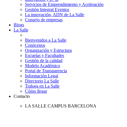
Servicios de Emprendimiento y Aceleración
Gestión Integral Eventos
La innovación, ADN de La Salle
Consejo de empresas
Blogs
La Salle
Bienvenidos a La Salle
Conócenos
Organización y Estructura
Escuelas y Facultades
Gestión de la calidad
Modelo Académico
Portal de Transparencia
Información Legal
Directorio La Salle
Trabaja en La Salle
Cómo llegar
Contacto
LA SALLE CAMPUS BARCELONA