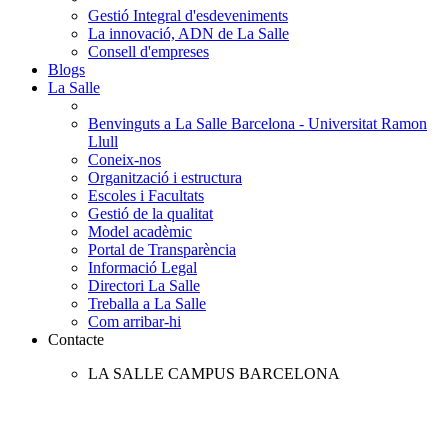
Gestió Integral d'esdeveniments
La innovació, ADN de La Salle
Consell d'empreses
Blogs
La Salle
Benvinguts a La Salle Barcelona - Universitat Ramon
Llull
Coneix-nos
Organització i estructura
Escoles i Facultats
Gestió de la qualitat
Model acadèmic
Portal de Transparència
Informació Legal
Directori La Salle
Treballa a La Salle
Com arribar-hi
Contacte
LA SALLE CAMPUS BARCELONA