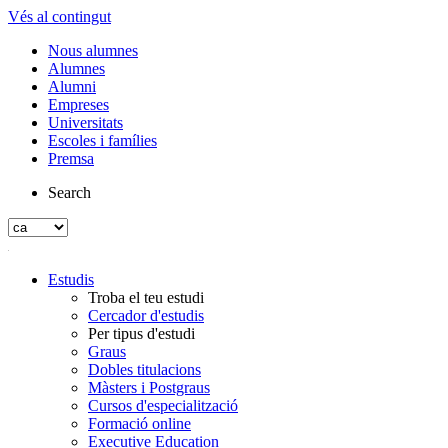
Vés al contingut
Nous alumnes
Alumnes
Alumni
Empreses
Universitats
Escoles i famílies
Premsa
Search
Estudis
Troba el teu estudi
Cercador d'estudis
Per tipus d'estudi
Graus
Dobles titulacions
Màsters i Postgraus
Cursos d'especialització
Formació online
Executive Education