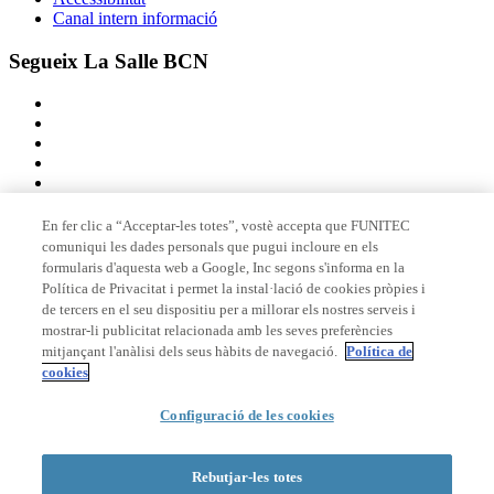
Canal intern informació
Segueix La Salle BCN
En fer clic a “Acceptar-les totes”, vostè accepta que FUNITEC
comuniqui les dades personals que pugui incloure en els
Membre de
formularis d'aquesta web a Google, Inc segons s'informa en la
Política de Privacitat i permet la instal·lació de cookies pròpies i
de tercers en el seu dispositiu per a millorar els nostres serveis i
mostrar-li publicitat relacionada amb les seves preferències
Acreditacions
mitjançant l'anàlisi dels seus hàbits de navegació.
Política de
cookies
Configuració de les cookies
© 2026 La Salle Campus Barcelona - URL |
Avís legal
|
Política de
privacitat
|
Política de cookies
Rebutjar-les totes
Formulari de cerca