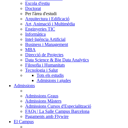
Escola d'estiu
Doctorat
Per l'àrea d'estudi
Arquitectura i Edificació
Art, Animació i Multimèdia
Enginyeries TIC
Informàtica
Intel·ligència Artificial
Business i Management
MBA
Direcció de Projectes
Data Science & Big Data Analytics
Filosofia i Humanitats
Tecnologia i Salut
Tots els estudis
Admisions i ajudes
Admissions
Admissions Graus
Admissions Màsters
Admissions Cursos d'Especialització
FAQs | La Salle Campus Barcelona
Pagaments amb Flywire
El Campus