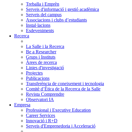
Treballa i Emprèn
Serveis d'informació i gestió acadèmica
Serveis del campus
Associacions i clubs d’estudiants
Instal·lacions
Esdeveniments
Recerca
La Salle i la Recerca
Be a Researcher
Grups i Instituts
Àrees de recerca
Linies d'investigació
Projectes
Publicacions
Transferència de coneixement i tecnologia
Comitè d’Ètica de la Recerca de la Salle
Revista Comprendre
Observatori IA
Empresa
Professional i Executive Education
Career Services
Innovació i R+D
Serveis d'Emprenedoria i Acceleració